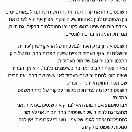
השופטים דחו את קו ההגנה הזה. דו השיח שהתנהל באותם ימים
בין השופטים לבין בא כוחו של הוואקף, אפיין אף הוא לימים את
עמדת בית המשפט בנוגע לקו שבו המוסלמים דבקים. גם היום,
ממרחק הזמן, הדברים רלוונטיים:
השופט אהרון ברק העיר לבא כוחו של הוואקף שהן 'עיריית
ירושלים והן אגף העתיקות ציינו שישנן הפרות בהר, גם של חוק
התכנון והבנייה וגם של חוק העתיקות.
נציג הוואקף הגיב כי 'מדובר בשיפוצים בלבד'. הוא אף הבהיר
שאינו מוכן להתחייב שגם בעתיד לא ייעשה שם דבר. 'אנו הריבון
שם מכוח החוק הירדני' – הכריז.
השופט ברק: מה עמדתכם בקשר לביקור של בית המשפט
במקום?
אבו טועמה: אם הכוונה היא לבדוק את שנטען בעתירה, אני
מתנגד גם לביקור של השופטים בהר הבית. אני לא מוכן
להתפלמס איתה לגופו של עניין. טענותי עקרוניות. אין לכם
סמכות לשפוט בתיק זה.