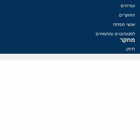
עמיתים
החוקרים
אנשי מפתח
לסטודנטים ומתמחים
מחקר
תימן
תוניסיה
תהליך השלום
רוסיה
קנדה
קטאר
פלסטינים
ערבי ישראל
ערב הסעודית
עיראק
פרסומים אחרונים
פזשכיאן רוצה הסדרה, השמרנים באיראן רוצים מנוף לחץ בהורמוז