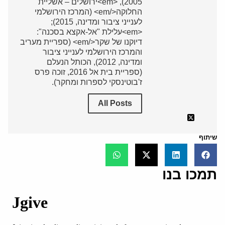
2005), <em>ירושלים – אשליית
החלוקה</em> (המרכז הירושלמי
לענייני ציבור ומדינה, 2015);
<em>עלילת "אל-אקצא בסכנה":
דיוקנו של שקר</em> (ספריית מעריב
והמרכז הירושלמי לענייני ציבור
ומדינה, 2012), הכותל הנעלם
(ספריית בית אל 2016, זוכה פרס
ז'בוטינסקי לספרות ומחקר).
All Posts
שיתוף
תמכו בנו