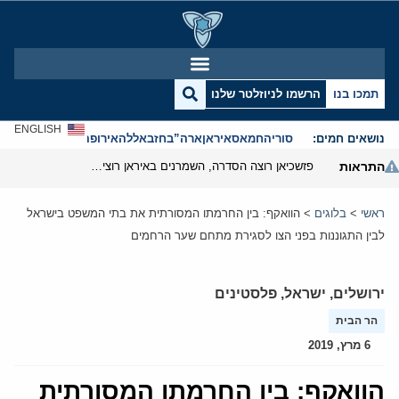
תמכו בנו
הרשמו לניוזלטר שלנו
ENGLISH
נושאים חמים:
סוריה
חמאס
איראן
ארה”ב
חזבאללה
אירופה
אנטישמיות
התראות
פזשכיאן רוצה הסדרה, השמרנים באיראן רוצים מנוף לחץ בהורמוז
ראשי
>
בלוגים
>
הוואקף: בין החרמתו המסורתית את בתי המשפט בישראל
לבין התגוננות בפני הצו לסגירת מתחם שער הרחמים
ירושלים
,
ישראל
,
פלסטינים
הר הבית
6 מרץ, 2019
הוואקף: בין החרמתו המסורתית