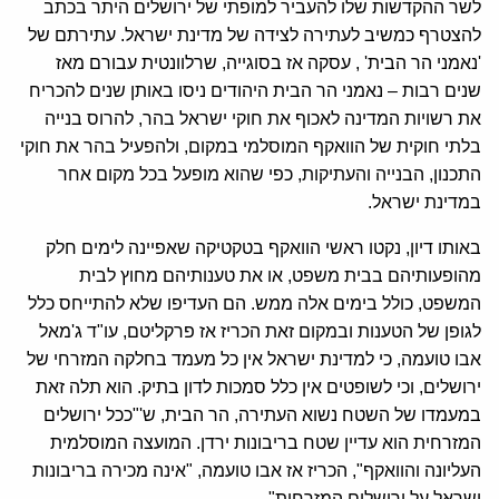
לשר ההקדשות שלו להעביר למופתי של ירושלים היתר בכתב
להצטרף כמשיב לעתירה לצידה של מדינת ישראל. עתירתם של
'נאמני הר הבית' , עסקה אז בסוגייה, שרלוונטית עבורם מאז
שנים רבות – נאמני הר הבית היהודים ניסו באותן שנים להכריח
את רשויות המדינה לאכוף את חוקי ישראל בהר, להרוס בנייה
בלתי חוקית של הוואקף המוסלמי במקום, ולהפעיל בהר את חוקי
התכנון, הבנייה והעתיקות, כפי שהוא מופעל בכל מקום אחר
במדינת ישראל.
באותו דיון, נקטו ראשי הוואקף בטקטיקה שאפיינה לימים חלק
מהופעותיהם בבית משפט, או את טענותיהם מחוץ לבית
המשפט, כולל בימים אלה ממש. הם העדיפו שלא להתייחס כלל
לגופן של הטענות ובמקום זאת הכריז אז פרקליטם, עו"ד ג'מאל
אבו טועמה, כי למדינת ישראל אין כל מעמד בחלקה המזרחי של
ירושלים, וכי לשופטים אין כלל סמכות לדון בתיק. הוא תלה זאת
במעמדו של השטח נשוא העתירה, הר הבית, ש'"ככל ירושלים
המזרחית הוא עדיין שטח בריבונות ירדן. המועצה המוסלמית
העליונה והוואקף", הכריז אז אבו טועמה, "אינה מכירה בריבונות
ישראל על ירושלים המזרחית".