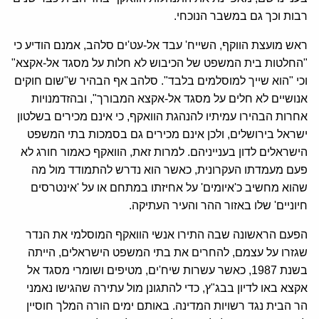
רבות וכך גם במשבר הנוכחי.
ראש מועצת הווקף, השייח' עבד אל-עט'ים סלהב, אמנם הודיע כי
"החלטות בית המשפט של הכיבוש לא חלות על מסגד אל-אקצא"
וכי "הוא שייך למוסלמים בלבד". סלהב אף הבהיר ש"שום חוקים
אנושיים לא חלים על מסגד אל-אקצא המבורך", ובהזדמנויות
אחרות הבהירו עמיתיו להנהגת הוואקף, כי אינם מכירים בשלטון
ישראל בירושלים, ולכן אינם מכירים גם בסמכות בתי המשפט
הישראלים לדון בענייניהם. למרות זאת, הוואקף כאמור חורג לא
פעם מעמדתו העקרונית, כאשר הוא נדרש להתמודד מול מה
שהוא מחשיב כ'איומים' על אחיזתו במתחם או על 'אינטרסים
חיוניים' שלו באזור ההר והעיר העתיקה.
הפעם הראשונה שבה התירו אנשי הוואקף המוסלמי את הנדר
שגזרו על עצמם, להחרים את בתי המשפט הישראלים, הייתה
בשנת 1987, כאשר עשרות שיח'ים, מטיפים ושומרי מסגד אל
אקצא באו לדיון בבג"ץ, כדי להתגונן מול עתירה שהגישו נאמני
הר הבית נגד רשויות המדינה. באותם ימים הורה המלך חוסיין