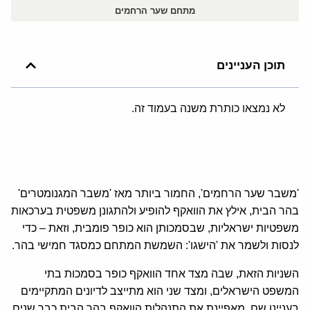
מתחם שער הרחמים
תוכן העניינים
לא נמצאו כותרת משנה בעמוד זה.
'משבר שער הרחמים', החמור ביותר מאז 'משבר המגנומטרים'
בהר הבית, אילץ את הוואקף להופיע ולהתגונן משפטית בערכאות
משפטיות ישראליות, שבסמכותן הוא כופר פומבית, וזאת – כדי
לנסות ולשמר את 'הישגו': השמשת המתחם כמסגד חמישי בהר.
השניות הזאת, שבה מצד אחד הוואקף כופר בסמכות בתי
המשפט הישראלים, ומצד שני הוא מתייצב לדיונים המתקיימים
בעניינו שם, מאפיינת את התנהלות הוואקף בהר הבית כבר שנים