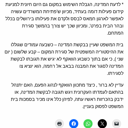
* לדעת המדינה, הגבלת השימוש במקום גם היום חיונית למניעת
קידום פעילות דומה בעתיד, מכיוון ש'פתיחת המשרדים עשויה
לאפשר לארגון חמאס לבסס ולקדם את פעילותו בירושלים בכלל
ובהר הבית בפרט', ומכיוון שכך יש צורך בהמשך סגירת
המתחם.
בית המשפט שעיין בבקשת המדינה – כשבעה עמודים שגוללו
את ההיסטוריה המשפטית של סגירת המקום – קבע שלשום ( יום
שני ), כי אם בתוך כשבוע הוואקף לא יגיש את תגובתו לבקשת
המדינה לסגור את המבנה בבאב אל רחמה, הוא יוציא צו
לסגירתו.
עדיין לא ברור , כיצד מתכוון הוואקף לנהוג הפעם, האם יתנהל
בהתאם לעמדתו העקרונית ויגש תגובה לבקשת המדינה, או
ידבק בהכרזות ראשיו עתה, לפיהן כלל אינו מכיר בסמכות בית
המשפט לפסוק בעניין.