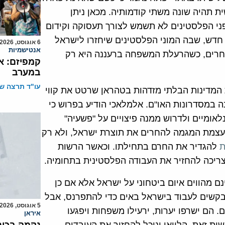
ת תהיה שונה משתי קודמותיה. מכאן ניתן
י הפלסטינים לא תשמש לצורך תעסוקה וקידום
 חדש, שבה המוני הפלסטינים שיחזרו לישראל
6 אוגוסט, 2026
אנטישמיות
 אחרים, כשהרעלת המשפחה ברעננה היא רק
קמפיזם: א
במערב
עו"ד תרצה שו
 המדינות הבלתי מזדהות בטהראן שרטט את קווי
 במסדרונות האו"ם. אלמלאכי הודיע בפרוש כי
אומיים ולדרוש ממנה פיצויים על "פשעיה"
צמת המגמה להחרים את תוצרת ישראל, ולא רק
ת
להגדיר את החרם בתחילתו. וכאשר הרשות
ריכה להחזיר את העבודה הפלסטינית בתחומיה.
 מהווים איום ביטחוני על ישראל אלא אם כן
בקשים לעבוד בישראל באים כדי להתפרנס, אבל
5 אוגוסט, 2026
הם ישרפו יערות, ירעילו משפחות ויפגעו
איראן