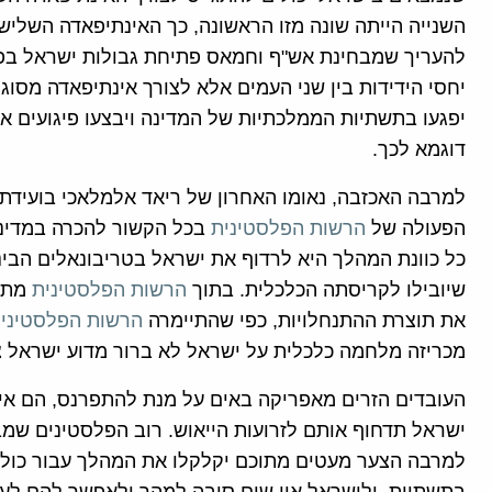
השנייה הייתה שונה מזו הראשונה, כך האינתיפאדה השלישי
להעריך שמבחינת אש"ף וחמאס פתיחת גבולות ישראל בפנ
יחסי הידידות בין שני העמים אלא לצורך אינתיפאדה מסוג
יפגעו בתשתיות הממלכתיות של המדינה ויבצעו פיגועים
דוגמא לכך.
למרבה האכזבה, נאומו האחרון של ריאד אלמלאכי בועידת
הפעולה של
הרשות הפלסטינית
בכל הקשור להכרה במדינה
כל כוונת המהלך היא לרדוף את ישראל בטריבונאלים הבינל
שיובילו לקריסתה הכלכלית. בתוך
הרשות הפלסטינית
מתע
את תוצרת ההתנחלויות, כפי שהתיימרה
הרשות הפלסטיני
מכריזה מלחמה כלכלית על ישראל לא ברור מדוע ישראל צ
העובדים הזרים מאפריקה באים על מנת להתפרנס, הם אינם
ישראל תדחוף אותם לזרועות הייאוש. רוב הפלסטינים שמ
למרבה הצער מעטים מתוכם יקלקלו את המהלך עבור כולם. 