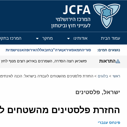
המרכז הירושלמי לענייני חוץ וביטחון
עמוד הבית
אודותינו
מחקר
המרכז בתקש
נושאים חמים:
סוריה
חמאס
איראן
ארה”ב
חזבאללה
אירופה
אנטישמיות
התראות
פזשכיאן רוצה הסדרה, השמרנים באיראן רוצים מנוף לחץ ב
ראשי
>
בלוגים
>
החזרת פלסטינים מהשטחים לעבודה בישראל: הכנה לאינתיפ
ישראל
,
פלסטינים
החזרת פלסטינים מהשטחים לע
פינחס ענברי