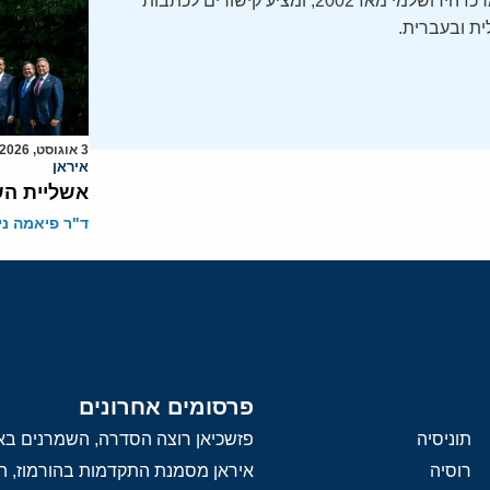
ה-Daily Alert הידוע – תקציר חדשות ישראל, מופק על ידי המרכז הירושלמי מאז 2002, ומציע קישורים לכתבות
ת ובעברית.
3 אוגוסט, 2026
איראן
אשליית הש
ד"ר פיאמה ני
פרסומים אחרונים
תוניסיה
פזשכיאן רוצה הסדרה, השמרנים באי
רוסיה
איראן מסמנת התקדמות בהורמוז, הק