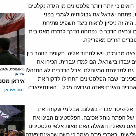
ואים כי יותר ויותר פלסטינים מן הגדה נקלטים
, פתחה ישראל את גבולותיה לגמרי בפני
היה זה ניסיון לראות כיצד תשפיע פתיחת
ם ונראה הדבר כי נפתחה הדרך לחזרה מאסיבית
בדים הזרים מאפריקה.
אה מבורכת, ויש לחתור אליה. תקופת הזוהר בין
תה בימים בהם 200 אלף פלסטינים עבדו בישראל. הם למדו עברית, הכירו את
6 אוגוסט, 2026
 גם למדינתם המיוחלת. אבל הדברים לא התנהלו
איראן
כינים" שבה הפלסטינים התחילו לדקור את
איראן מסמ
אחריה האינתיפאדה הגרועה מכל – האינתיפאדה
דסק איראן
 אל-פיטר עברה בשלום. אבל מי שקורה את
של הפתח נוחל אכזבה. הפלסטינים הבינו את
 של 1948", ובאתרי פתח וחמאס נשאלה השאלה האם מאות אלפי פלסטינים
שלישית. באתרי פתח נאמר כי כשם שהאינתיפאדה