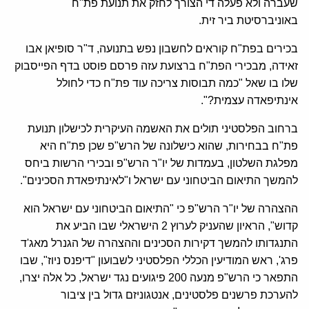
שעברה ולא פעלה די הצורך לחזק את תנועת פת"ח
באוניברסיטת ביר זית.
בכירים בפת"ח קוראים לחשבון נפש בתנועה, ד"ר סופיאן אבו
זאידה, מבכירי הפת"ח ברצועת עזה פרסם פוסט בדף הפייסבוק
שלו בו שאל "כמה תבוסות צריכה עוד פת"ח כדי לחולל
אינתיפאדה עצמית?".
ברחוב הפלסטיני תולים את האשמה העיקרית לכישלון תנועת
פת"ח בבחירות, שהוא כישלונה של הרש"פ שכן פת"ח היא
מפלגת השלטון, בעמדות של יו"ר הרש"פ ובכירי הרשות ביחס
להמשך התיאום הביטחוני עם ישראל ו"לאינתיפאדת הסכינים".
ההצהרה של יו"ר הרש"פ כי "התיאום הביטחוני עם ישראל הוא
קדוש", הראיון שהעניק לערוץ 2 הישראלי שבו הביע את
התנגדותו להמשך דקירות הסכינים וההצהרה של הגנרל מאג'ד
פרג', ראש המודיעין הכללי הפלסטיני לשבועון "דיפנס ניוז", שבו
התפאר כי הרש"פ מנעה 200 פיגועים נגד ישראל, כל אלה יצרו,
להערכת פרשנים פלסטינים, אנטגוניזם גדול בין ציבור