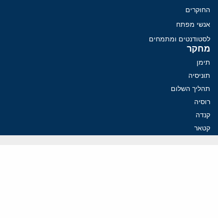
החוקרים
אנשי מפתח
לסטודנטים ומתמחים
מחקר
תימן
תוניסיה
תהליך השלום
רוסיה
קנדה
קטאר
פלסטינים
ערבי ישראל
ערב הסעודית
עיראק
פרסומים אחרונים
נקמה בכותרות, הסכם בחדרים: איראן מתקרבת לפתיחת הורמוז
עסקה מסוכנת: מועצת השלום של טראמפ וחמאס