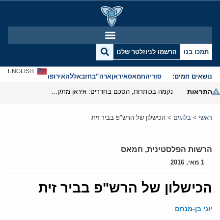
תמכו בנו
הרשמו לניוזלטר שלנו
ENGLISH
נושאים חמים:
סוריה
חמאס
איראן
ארה”ב
חזבאללה
אירופה
אנטישמיות
התראות
נקמה בכותרות, הסכם בחדרים: איראן מתקרבת לפתיחת הורמוז
ראשי
>
בלוגים
>
הכישלון של הרש"פ בביר זית
הרשות הפלסטינית
,
חמאס
1 מאי, 2016
הכישלון של הרש"פ בביר זית
יוני בן-מנחם