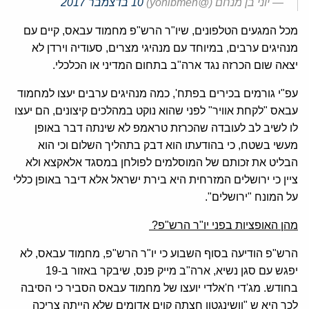
— יוני בן מנחם (@yonibmen)
10 בדצמבר 2017
מכל המגעים הטלפונים, שיו"ר הרש"פ מחמוד עבאס, קיים עם
מנהיגים ערבים, במיוחד עם מנהיגי מצרים, סעודיה וירדן לא
יצאה שום הכרזה נגד ארה"ב בתחום המדיני או הכלכלי.
עפ"י גורמים בכירים בפתח', כמה מנהיגים ערבים יעצו למחמוד
עבאס "לקחת אוויר" לפני שהוא נוקט במהלכים קיצונים, הם יעצו
לו לשיב לב לעובדה שהכרזת טראמפ לא שינתה דבר באופן
מעשי בשטח, כי בהודעתו הוא דבק בתהליך השלום וכי הוא
הבליט את זכותם של המוסלמים לפולחן במסגד אלאקצא ולא
ציין כי ירושלים המזרחית היא בירת ישראל אלא דיבר באופן כללי
על המונח "ירושלים".
מהן האופציות בפני יו"ר הרש"פ?
הרש"פ הודיעה בסוף השבוע כי יו"ר הרש"פ, מחמוד עבאס, לא
יפגש עם סגן נשיא, ארה"ב מייק פנס, שיבקר באזור ב-19
בחודש. מג'די ח'אלדי יועצו של מחמוד עבאס הסביר כי הסיבה
לכך היא ש "וושינגטון חצתה קוים אדומים שלא הייתה צריכה