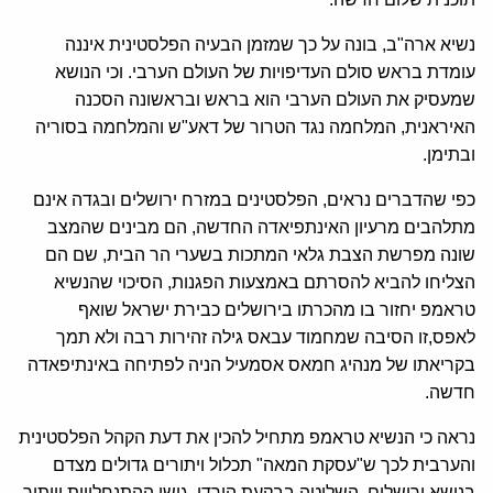
נשיא ארה"ב, בונה על כך שמזמן הבעיה הפלסטינית איננה
עומדת בראש סולם העדיפויות של העולם הערבי. וכי הנושא
שמעסיק את העולם הערבי הוא בראש ובראשונה הסכנה
האיראנית, המלחמה נגד הטרור של דאע"ש והמלחמה בסוריה
ובתימן.
כפי שהדברים נראים, הפלסטינים במזרח ירושלים ובגדה אינם
מתלהבים מרעיון האינתפיאדה החדשה, הם מבינים שהמצב
שונה מפרשת הצבת גלאי המתכות בשערי הר הבית, שם הם
הצליחו להביא להסרתם באמצעות הפגנות, הסיכוי שהנשיא
טראמפ יחזור בו מהכרתו בירושלים כבירת ישראל שואף
לאפס,זו הסיבה שמחמוד עבאס גילה זהירות רבה ולא תמך
בקריאתו של מנהיג חמאס אסמעיל הניה לפתיחה באינתיפאדה
חדשה.
נראה כי הנשיא טראמפ מתחיל להכין את דעת הקהל הפלסטינית
והערבית לכך ש"עסקת המאה" תכלול ויתורים גדולים מצדם
בנושא ירושלים, השליטה בבקעת הירדן, גושי ההתנחלויות וויתור