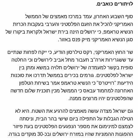
לויתורים כואבים.
סוף השבוע האחרון, עמד במרכז מאמצים של הממשל
האמריקני להכיל את הזעם הפלסטיני והערבי בעקבות הכרזת
הנשיא טראמפ, כי ירושלים הינה בירת ישראל ולקראת ביקורו של
סגן הנשיא האמריקני מייק פנס באזור.
שר החוץ האמריקני, רקס טילרסון הודיע, כי ייקח לפחות שנתיים
עד ששגרירות ארה"ב תעבור מתל אביב לירושלים וכי החלטה
סופית בקשר למעמדה של ירושלים תלויה במשא ומתן בין
ישראל לפלסטינים. גורמים בכירים בממשל תדרכו את סוכנות
הידיעות "רוייטרס" כי הנשיא טראמפ אמר בשיחת הטלפון
האחרונה למחמוד עבאס כי הממשל מכין תוכנית שלום חדשה
שהפלסטינים יהיו מרוצים ממנה.
גם ישראל מצדה עושה מאמצים להרגיע את השטח. היא לא
הטילה הגבלות על התפילה ביום שישי בהר הבית, וניסתה
לצמצם למינימום את מספר הנפגעים הפלסטינים בעת פיזור
ההפגנות ההמוניות שהיו במזרח ירושלים ובכ-30 מוקדים בגדה.