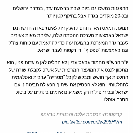
ההפגנות נמשכו גם ביום שבת ברצועת עזה, במזרח ירושלים
ובכ-20 מוקדים בגדה אבל בהיקף קטן יותר.
תנועת חמאס היא הדוחפת העיקרית לאינתיפאדה חדשה נגד
ישראל באמצעות מערכת ההסתה שלה, שליחת מאות צעירים
לעבר גדר המערכת ברצועת עזה כדי להתעמת עם כוחות צה"ל
וגם באמצעות "טפטוף" ירי רקטות לעבר ישראל.
יו"ר הרש"פ מחמוד עבאס עדיין לא החליט לאן מועדות פניו, הוא
מתכוון לכנס את המועצה המרכזית של אש"פ לקבלת שורה של
החלטות אך חושש ומבקש לקבל "מטרייה" ערבית ואסלאמית
להחלטותיו. הוא לא הפסיק את שיתוף הפעולה הביטחוני עם
ישראל ובכירי פת"ח רק משמיעים איומים בינתיים על ביטול
הסכם אוסלו.
קריקטורה-הבטחת אללה והבטחת טראמפ
pic.twitter.com/or2w298HVm