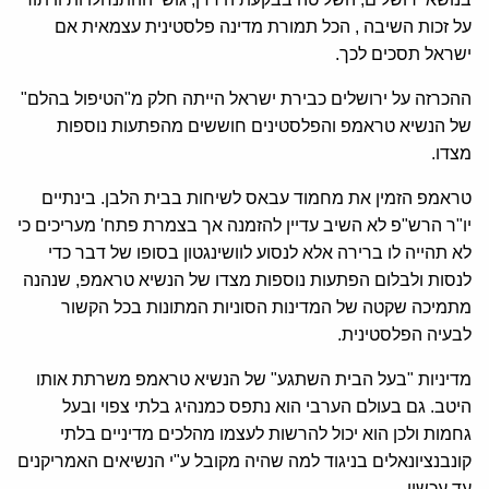
על זכות השיבה , הכל תמורת מדינה פלסטינית עצמאית אם
ישראל תסכים לכך.
ההכרזה על ירושלים כבירת ישראל הייתה חלק מ"הטיפול בהלם"
של הנשיא טראמפ והפלסטינים חוששים מהפתעות נוספות
מצדו.
טראמפ הזמין את מחמוד עבאס לשיחות בבית הלבן. בינתיים
יו"ר הרש"פ לא השיב עדיין להזמנה אך בצמרת פתח' מעריכים כי
לא תהייה לו ברירה אלא לנסוע לוושינגטון בסופו של דבר כדי
לנסות ולבלום הפתעות נוספות מצדו של הנשיא טראמפ, שנהנה
מתמיכה שקטה של המדינות הסוניות המתונות בכל הקשור
לבעיה הפלסטינית.
מדיניות "בעל הבית השתגע" של הנשיא טראמפ משרתת אותו
היטב. גם בעולם הערבי הוא נתפס כמנהיג בלתי צפוי ובעל
גחמות ולכן הוא יכול להרשות לעצמו מהלכים מדיניים בלתי
קונבנציונאלים בניגוד למה שהיה מקובל ע"י הנשיאים האמריקנים
עד עכשיו.