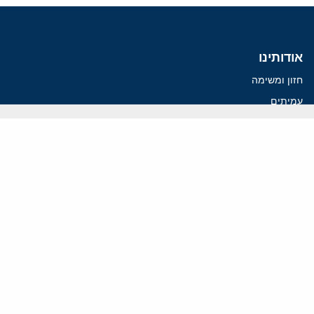
אודותינו
חזון ומשימה
עמיתים
החוקרים
אנשי מפתח
לסטודנטים ומתמחים
מחקר
תימן
תוניסיה
תהליך השלום
רוסיה
קנדה
קטאר
פלסטינים