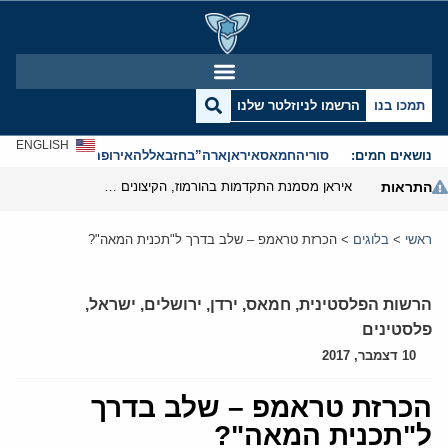
תמכו בנו
הרשמו לניוזלטר שלנו
ENGLISH
נושאים חמים:
סוריה
חמאס
איראן
ארה”ב
חזבאללה
אירופה
אנטישמיות
התראות
איראן מסמנת התקדמות בהורמוז, הקיצונים מנסים לבלום
ראשי
>
בלוגים
>
הכרזת טראמפ – שלב בדרך ל"תכנית המאה"?
הרשות הפלסטינית
,
חמאס
,
ירדן
,
ירושלים
,
ישראל
,
פלסטינים
10 דצמבר, 2017
הכרזת טראמפ – שלב בדרך
ל"תכנית המאה"?