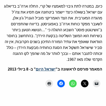
כיום, במטרה לתת גיבוי למאמציו של קרי, החלה ארה"ב בדיאלוג
עם ישראל בשאלה כיצד יישמר ביטחונה אם תסיג את צה"ל
מהגדה המערבית. את הצד האמריקני מוביל הגנרל ג'ון אלן,
לשעבר מפקד כוחות ארה"ב באפגניסטן. בדיווח שהתפרסם
ב"וושינגטון פוסט" השבוע התגלה כי "…הנושא הטעון ביותר
בשיחות הוא המשך השליטה בבקעת הירדן". בהתחשב בחוסר
הוודאות שאופף את עתיד המזרח התיכון בשנים הקרובות, אין זה
סביר שישראל תשקול את הסגת כוחותיה מבקעת הירדן – כולל
זכותה לתגבר אותם – ובכך לוותר על מה שהפך לקו ההגנה
הקדמי שלה מאז 1967.
המאמר פורסם לראשונה ב"
ישראל היום
" ב-
8 ביולי 2013