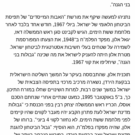
בני הגנה".
נתניהו למעשה שיקף את מורשת "האבות המייסדים" של תפיסת
הביטחון הלאומי של ישראל. ביולי 1967, חודש אחד בלבד לאחר
מלחמת ששת הימים, הגיש לקבינט סגן ראש הממשלה דאז,
יגאל אלון, מפקד הפלמ"ח ב־1948, את הצעתו המפורסמת
לשמירה על שטחים בעלי חשיבות אסטרטגית לביטחון ישראל.
מטרת אלון היתה להעניק לישראל את מה שכינה "גבולות בני
הגנה", שיחליפו את קווי 1967.
תוכנית אלון, שהתבססה בעיקר על המשך השליטה הישראלית
בבקעת הירדן, נשארה מרכיב מרכזי בתפיסה הצבאית של
ישראל במשך שנים רבות, למרות השינויים שחלו במזרח התיכון.
כך, ב־5 באוקטובר 1995, כמעט שנתיים אחרי שנחתם הסכם
אוסלו, הכריז ראש הממשלה יצחק רבין בפני הכנסת כי "גבולות
מדינת ישראל לעת פתרון הקבע יהיו מעבר לקווים שהיו קיימים
לפני מלחמת ששת הימים. לא נחזור לקווי ‎4 ביוני‎". ברוחו של
אלון, שהיה מפקדו בפלמ"ח, הוא הוסיף: "גבול הביטחון להגנת
מדינת ישראל יוצב בבקעת הירדן, בפירוש הנרחב ביותר של