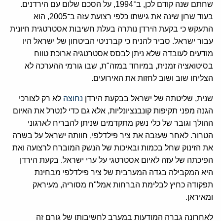
שחתם שנה קודם לכן, ב־1994, על הסכם שלום עם הירדנים.
בעוד שרון שינה את גישתו כלפי רצועת עזה ב־2005, הוא
התעקש כי בקעת הירדן נותרה בעלת חשיבות אסטרטגית חיונית
עבור ישראל. סביר להניח כי קברניטי הביטחון של ישראל היו
מודעים לעובדה שלא ניתן לבסס אסטרטגיה ארוכת טווח
בסיטואציה זמנית, במיוחד במזה"ת, שבו גורמי ההערכה לא
הצליחו שוב ושוב לחזות את האירועים.
שנית, שליטתה של ישראל בבקעת הירדן
נחוצה
לא רק לצורכי
הגנה מפני תקיפות קונבנציונליות, אלא גם כדי לנטרל את האיום
ההולך וגובר של כלי נשק מתקדמים שניתן להבריח לארגוני
הטרור. לאחר שעזבה את ציר פילדלפי, חוותה ישראל על בשרה
את הזינוק שחל בכמות ובאיכות של הנשק המוברח לרצועה ואת
הפיכתה של עזה לאיום אסטרטגי על ערי ישראל. בקעת הירדן
היא המקבילה בגדה המערבית של ציר פילדלפי מבחינת
תפקודה כחיץ לבלימת הברחות אמל"ח מסוריה, מעיראק
ומאיראן.
לאחרונה גברה המודעות במערב לחשיבותו של גורם זה