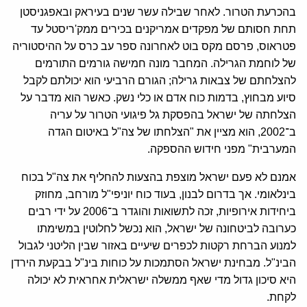
בהכרעת הטרור. לאחר שבילה עשר שנים בעיראק ובאפגניסטן
תחת חסותם של מפקדים אמריקנים בכירים ממק'ריסטל עד
פטראוס, פרסם מקס בוט לאחרונה ספר עב כרס על ההיסטוריה
של לוחמת הגרילה. המחבר מונה חמישה גורמים התורמים
להצלחתם של צבאות גרילה; הגורם הרביעי הוא יכולתם לקבל
סיוע מבחוץ, בדמות כוח אדם או כלי נשק. כאשר הוא מדבר על
הצלחתה של ישראל בהפסקת גל פיגועי הטרור על עריה
ב־2002, הוא מציין את "הצלחתו של צה"ל באיטום הגדה
המערבית" מפני חידוש ההספקה.
אמנם לא פעם ישראל מוצפת בהצעות להחליף את צה"ל בכוח
בינלאומי. אך בדרום לבנון, בעוד כוח יוניפי"ל מורחב, מחוזק
ביחידות אירופיות, זכה לתשואות והוגדר ב־2006 על ידי רבים
כערובה לביטחונה של ישראל, הוא נכשל לחלוטין במשימתו
למנוע הברחת רקטות לכפרים שיעיים באזור שבין הליטני לגבול
הבינ"ל. מבחינת ישראל הסתמכות על כוחות בינ"ל בבקעת הירדן
היא סיכון גדול מדי שאף ממשלה ישראלית אחראית לא יכולה
לקחת.