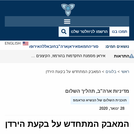
תמכו בנו
הרשמו לניוזלטר שלנו
ENGLISH
נושאים חמים:
סוריה
חמאס
איראן
ארה”ב
חזבאללה
אירופה
אנטישמיות
התראות
איראן מסמנת התקדמות בהורמוז, הקיצונים מנסים לבלום
ראשי
>
בלוגים
>
המאבק המתחדש על בקעת הירדן
מדיניות ארה"ב
,
תהליך השלום
תוכנית השלום של הנשיא טראמפ
28 ינואר, 2020
המאבק המתחדש על בקעת הירדן