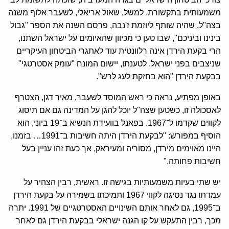
משמעותית בתקשורת. למשל, שאול אריאלי, לשעבר אלוף משנה
בצה"ל, שהיה שותף ליוזמת ז'נבה, פרסם השנה את הספר "גבול
בינינו וביניכם", שבו טען כי מכיוון שהאיומים על ישראל השתנו,
הרי בקעת הירדן אינה רלוונטית עוד לאתגרי הביטחון העיקריים
שניצבים בפני ישראל. לטענתו, יישום המונח "עומק אסטרטגי"
בבקעת הירדן "הוא בחזקת לעג לרש".
באופן מפתיע, נראה כי ראש המוסד לשעבר, מאיר דגן, הצטרף
לאסכולה זו, כשטען שצה"ל יוכל להגן על המדינה גם אם תיסוג
לקווים שקדמו ל־1967. בפאנל בוועידת הנשיא ב־19 ביוני, הוא
הוסיף במפורש: "לבקעת הירדן היתה חשיבות ב־1991… בזמנו,
היינו מאוימים מירדן, מסוריה ומעיראק, אך כעת זהו עניין בעל
חשיבות פחותה."
יש שתי בעיות משמעותיות בגישה זו. ראשית, רבין הצהיר על
עמדתו נגד נסיגה לקווי 1967 ותמיכתו בשמירה על בקעת הירדן
ב־1995, גם לאחר אותם השינויים האסטרטגיים של 1991. יתרה
מכך, רבין התעקש על קו הגנה ישראלי בבקעת הירדן גם לאחר