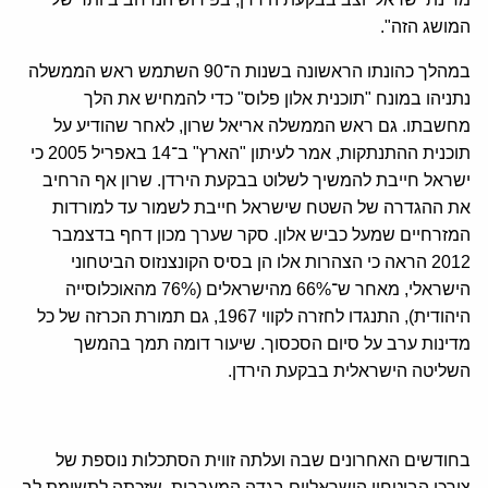
המושג הזה".
במהלך כהונתו הראשונה בשנות ה־90 השתמש ראש הממשלה
נתניהו במונח "תוכנית אלון פלוס" כדי להמחיש את הלך
מחשבתו. גם ראש הממשלה אריאל שרון, לאחר שהודיע על
תוכנית ההתנתקות, אמר לעיתון "הארץ" ב־14 באפריל 2005 כי
ישראל חייבת להמשיך לשלוט בבקעת הירדן. שרון אף הרחיב
את ההגדרה של השטח שישראל חייבת לשמור עד למורדות
המזרחיים שמעל כביש אלון. סקר שערך מכון דחף בדצמבר
2012 הראה כי הצהרות אלו הן בסיס הקונצנזוס הביטחוני
הישראלי, מאחר ש־66% מהישראלים (76% מהאוכלוסייה
היהודית), התנגדו לחזרה לקווי 1967, גם תמורת הכרזה של כל
מדינות ערב על סיום הסכסוך. שיעור דומה תמך בהמשך
השליטה הישראלית בבקעת הירדן.
בחודשים האחרונים שבה ועלתה זווית הסתכלות נוספת של
צורכי הביטחון הישראליים בגדה המערבית, שזכתה לתשומת לב