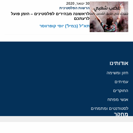
30 ינואר, 2020
הרשות הפלסטינית
לראשונה מבהירים לפלסטינים – הזמן פועל
לרעתכם
תא"ל (במיל') יוסי קופרווסר
אודותינו
חזון ומשימה
עמיתים
החוקרים
אנשי מפתח
לסטודנטים ומתמחים
מחקר
תימן
תוניסיה