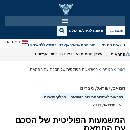
תמכו בנו
הרשמו לניוזלטר שלנו
ENGLISH
נושאים חמים:
סוריה
חמאס
איראן
ארה”ב
חזבאללה
אירופה
אנטישמיות
התראות
איראן מסמנת התקדמות בהורמוז, הקיצונים מנסים לבלום
ראשי
>
בלוגים
>
המשמעות הפוליטית של הסכם עם החמאס
חמאס
,
ישראל
,
מצרים
עסקאות לשחרור אסירים בישראל
תהליך השלום
15 פברואר, 2009
המשמעות הפוליטית של הסכם
עם החמאס