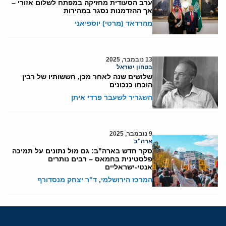
ערב הסעודית מחזיקה במפתח לשלום אזורי –
אך ההזדמנות נסגר במהירות
מהרדאד (מרטי) יוספיאני
13 נובמבר, 2025
בטחון ישראל
שלושים שנה לאחר מכן, חששותיו של רבין
הוכחו כנכונים
השגריר לשעבר פרדי איתן
9 נובמבר, 2025
ארה"ב
סקר חדש בארה"ב: גם מול נתונים על תמיכה
פלסטינית בחמאס – רבים נותרים
אנטי-ישראליים
המרכז הירושלמי
,
ד"ר יצחק מנסדורף