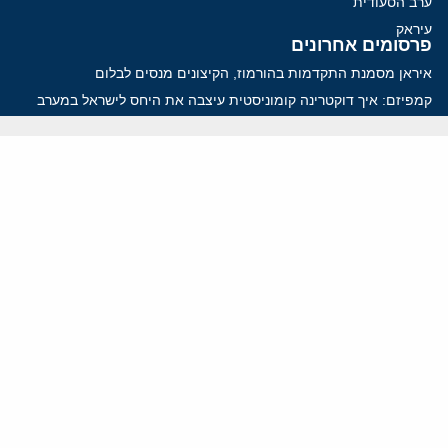
ערב הסעודית
עיראק
פרסומים אחרונים
איראן מסמנת התקדמות בהורמוז, הקיצונים מנסים לבלום
קמפיזם: איך דוקטרינה קומוניסטית עיצבה את היחס לישראל במערב
נקמה בכותרות, הסכם בחדרים: איראן מתקרבת לפתיחת הורמוז
עסקה מסוכנת: מועצת השלום של טראמפ וחמאס
הים התיכון עשוי להיות החזית הבאה של איראן
ווידאו
YouTube
ארכיון שמע
הרצאות
המרכז הירושלמי לענייני חוץ וביטחון
בית מילקן רחוב תל חי 13, ירושלים 9210717