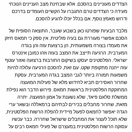
הצדדים מעוניינים בהסכם. אלא שבחינת מצב העניינים הנוכחי
מעידה כי הצדדים טרם התגברו על הקשיים העומדים בדרכם
ודרוש מאמץ נוסף, אם בכלל יוכלו להגיע להסכם.
מלבד הבעיות שפורטו כאן בשבוע שעבר, התוצאה הסופית של
הסכם אפשרי מעוררת גם בעיה פוליטית. אין ספק כי חמאס חיזק
את מעמדו בצורה משמעותית, הן ברצועת עזה והן בגדה
המערבית. הרגיעה תייצב את המצב בעזה וזהו כמובן אינטרס
ישראלי. הפלסטינים יעסקו בשיקום החורבות ברצועה ואזור עוטף
עזה ייהנה מתקופת שקט. עם זאת, להסכם הרגיעה עלולה להיות
משמעות חמורה ביותר לגבי המצב בגדה המערבית. עסקת
שחרור האסירים תביא לחידוש מלא של פעילות המועצה
המחוקקת הפלסטינית בראשות חמאס. פירוש הדבר הוא נפילת
ממשלת סלאם פיאד, שלא נשענת על אמון המועצה. יתרה
מזאת, שחרור מחבלים בכירים לבתיהם ברמאללה ובשאר ערי
הגדה יאפשר לחמאס לפעול מיידית להפלת הרשות הפלסטינית,
שלא תוכל לעצור את המחבלים שישראל שחררה. כבר עכשיו
עסוקה הרשות הפלסטינית במעצרם של פעילי חמאס רבים על