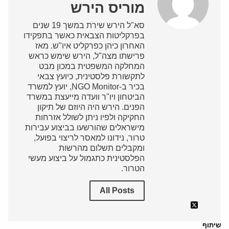
מוריס הירש
סא"ל הירש שירת במשך 19 שנים
בפרקליטות הצבאית כאשר בתפקידו
האחרון כיהן כפרקליט איו"ש. מאז
פרישתו מצה"ל, הירש שימש כראש
המחלקה המשפטית במכון מבט
לתקשורת פלסטינית, כיועץ צבאי
בכיר ב-NGO Monitor, יועץ למשרד
הביטחון ויו"ר וועדה מייעצת במשרד
הפנים. הירש היה היוזם של תיקון
החקיקה ולפיו ניתן לשולל אזרחות
מישראלים שהורשעו בביצוע עבירות
טרור, נידונו למאסר לריצוי בפועל,
ומקבלים תשלום מהרשות
הפלסטינית כתגמול על ביצוע מעשי
הטרור.
All Posts
שיתוף