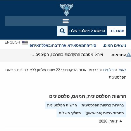
תמכו בנו
הרשמו לניוזלטר שלנו
ENGLISH
נושאים חמים:
סוריה
חמאס
איראן
ארה”ב
חזבאללה
אירופה
אנטישמיות
התראות
איראן מסמנת התקדמות בהורמוז, הקיצונים מנסים לבלום
ראשי
>
בלוגים
>
ברכות, אדוני הדיקטטור: 22 שנות שלטון ללא בחירות ברשות
הפלסטינית
הרשות הפלסטינית
,
חמאס
,
פלסטינים
בחירות ברשות הפלסטינית
הרשות הפלסטינית
מחמוד עבאס (אבו-מאזן)
תהליך השלום
4 ינואר, 2026