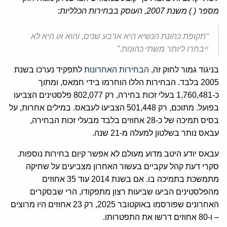
מספר ( ) משנת 2007, העוסק בבחירות הכלליות
:
“תקופת כהונת הנשיא היא ארבע שנים, והוא או היא לא
ייבחרו ליותר משתי כהונות.”
בניגוד גמור לחוק זה,
הבחירות האחרונות
לתפקיד נערכו בשנת
2005 בלבד. הבחירות הללו הוחרמו בידי חמאס, ומתוך
כ-1,760,481 בעלי זכות בחירה, רק 802,077 פלסטינים הצביעו
בפועל. מתוכם, רק 501,448 הצביעו לעבאס. במילים אחרות, על
בסיס תמיכה של כ-28 אחוזים בלבד מבעלי זכות הבחירה,
עבאס נותר בשלטון למעלה מ-21 שנה.
עבאס יודע היטב מדוע מעולם לא אפשר קיום בחירות נוספות.
סקרי דעת קהל עקביים בעשור האחרון מצביעים על שחיקה
מתמשכת בתמיכה בו. אם בשנת 2014 עוד 35 אחוזים
מהפלסטינים הביעו שביעות רצון מתפקודו, הרי שבסקרים
האחרונים שפורסמו באוקטובר 2025, רק 23 אחוזים היו מרוצים
– ו-80 אחוזים דרשו את התפטרותו.