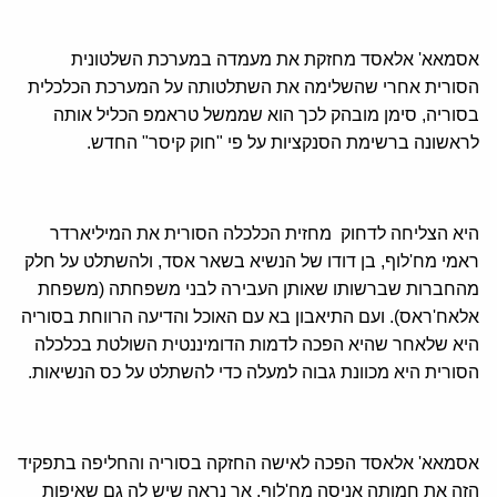
אסמאא' אלאסד מחזקת את מעמדה במערכת השלטונית
הסורית אחרי שהשלימה את השתלטותה על המערכת הכלכלית
בסוריה, סימן מובהק לכך הוא שממשל טראמפ הכליל אותה
לראשונה ברשימת הסנקציות על פי "חוק קיסר" החדש.
היא הצליחה לדחוק מחזית הכלכלה הסורית את המיליארדר
ראמי מח'לוף, בן דודו של הנשיא בשאר אסד, ולהשתלט על חלק
מהחברות שברשותו שאותן העבירה לבני משפחתה (משפחת
אלאח'ראס). ועם התיאבון בא עם האוכל והדיעה הרווחת בסוריה
היא שלאחר שהיא הפכה לדמות הדומיננטית השולטת בכלכלה
הסורית היא מכוונת גבוה למעלה כדי להשתלט על כס הנשיאות.
אסמאא' אלאסד הפכה לאישה החזקה בסוריה והחליפה בתפקיד
הזה את חמותה אניסה מח'לוף, אך נראה שיש לה גם שאיפות