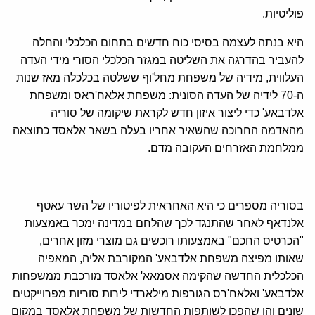
פוליטיות.
היא בנתה לעצמה בסיסי כוח חדשים בתחום הכלכלי והחלה
להעביר בהדרגה את השליטה במגזר הכלכלי הסורי מידי העדה
העלווית, מידיה של משפחת מחל'וף ששלטה בכלכלה מאז שנות
ה-70 לידיה של העדה הסונית: משפחת אלאח'ראס ומשפחת
אלדבאע' כדי ליצור איזון חדש לקראת שיקומה של סוריה
מהאדמה החרוכה שהשאיר אחריו בעלה בשאר אלאסד כתוצאה
ממלחמת האזרחים העקובה מדם.
בסוריה מספרים כי היא האחראית לפיטוריו של השר עאטף
אלנדאף לאחר שהתנגד לכך שהלחם במדינה ימכר באמצעות
"הכרטיס החכם" באמצעותו רוכשים גם מוצרי מזון אחרים,
שאותו מפיצה משפחת אלדבאע' המקורבת אליה, המאפיה
הכלכלית החדשה שהקימה אסמאא' אלאסד מורכבת ממשפחות
אלדבאע' ואלאח'רס הגורפות מילארדי לירות סוריות מפרוייקטים
שונים והן שהפכו לשותפות החדשות של משפחת אלאסד במקום