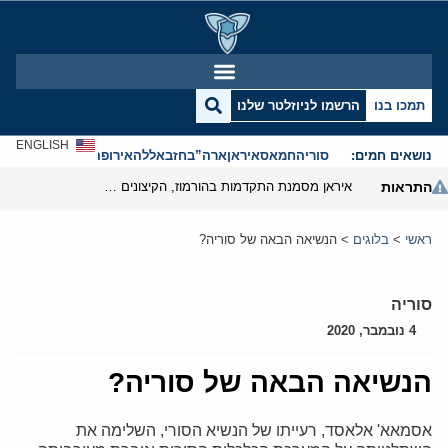
תמכו בנו
הרשמו לניוזלטר שלנו
ENGLISH
נושאים חמים:
סוריה
חמאס
איראן
ארה”ב
חזבאללה
אירופה
אנטישמיות
התראות
איראן מסמנת התקדמות בהורמוז, הקיצונים מנסים לבלום
ראשי
>
בלוגים
>
הנשיאה הבאה של סוריה?
סוריה
4 נובמבר, 2020
הנשיאה הבאה של סוריה?
אסמאא' אלאסד, רעייתו של הנשיא הסורי, השלימה את