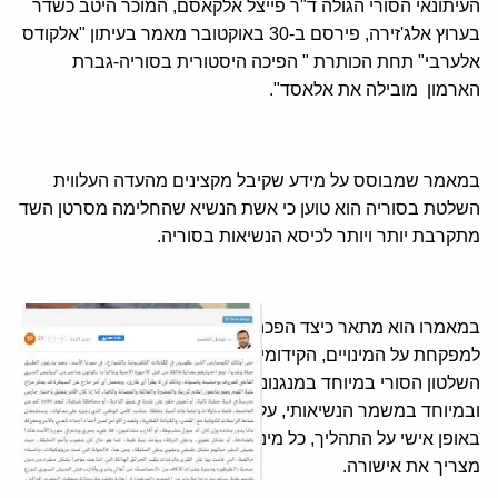
העיתונאי הסורי הגולה ד"ר פייצל אלקאסם, המוכר היטב כשדר
בערוץ אלג'זירה, פירסם ב-30 באוקטובר מאמר בעיתון "אלקודס
אלערבי" תחת הכותרת " הפיכה היסטורית בסוריה-גברת
הארמון מובילה את אלאסד".
במאמר שמבוסס על מידע שקיבל מקצינים מהעדה העלווית
השלטת בסוריה הוא טוען כי אשת הנשיא שהחלימה מסרטן השד
מתקרבת יותר ויותר לכיסא הנשיאות בסוריה.
במאמרו הוא מתאר כיצד הפכה אסמאא' אלאסד באופן מעשי
למפקחת על המינויים, הקידומים וההוצאה לגימלאות במערכת
השלטון הסורי במיוחד במנגנוני הצבא, המשטרה, המודיעין
ובמיוחד במשמר הנשיאותי, על פיה ישק דבר והיא שמפקחת
באופן אישי על התהליך, כל מינוי חשוב, למשל לדרגת אלוף,
מצריך את אישורה.