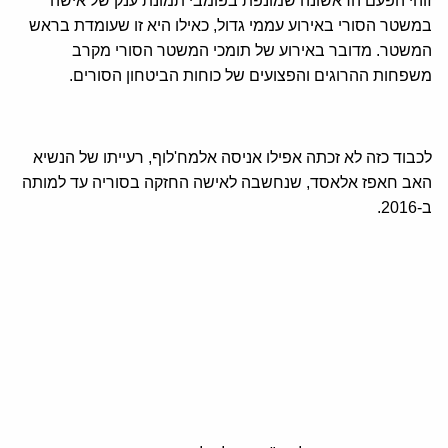
זוהי הפעם הראשונה שמונפת בפומבי תמונת ענק של אישה
במשטר הסורי באירוע עממי גדול, כאילו היא זו שעומדת בראש
המשטר. מדובר באירוע של תומכי המשטר הסורי מקרב
משפחות ההרוגים והפצועים של כוחות הביטחון הסורים.
לכבוד כזה לא זכתה אפילו אניסה אלמח'לוף, רעייתו של הנשיא
האב חאפז אלאסד, שנחשבה לאישה החזקה בסוריה עד למותה
ב-2016.