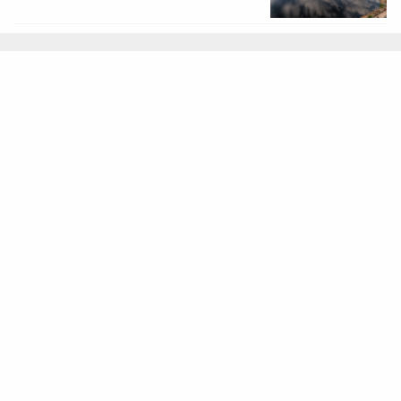
4 אוגוסט, 2026
איראן
פזשכיאן לא מתפטר: הורמוז והגרעין חושפים
משטר ללא יציבות
דסק איראן
3 אוגוסט, 2026
איראן
איראן מציבה תנאים לשיחות: הורמוז תחילה,
הגרעין רק בהמשך
דסק איראן
3 אוגוסט, 2026
איראן
אשליית השלום אינה יכולה למחוק את מציאות
המלחמה
ד"ר פיאמה נירנשטיין