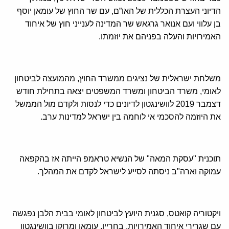
הדיוני העצרת הכללית של האו”ם, עם שר החוץ של עומאן יוסף
בן עלווי ועם אנואר גרגאש שר המדינה לענייני חוץ של איחוד
האמירויות והעלה בפניהם את יוזמתו.
משלחת ישראלית של נציגים ממשרד החוץ, מהמועצה לביטחון
לאומי, משרד הביטחון ומשרד המשפטים יצאה בתחילת חודש
דצמבר 2019 לוושינגטון לדיונים כדי לנסות ולקדם מול הממשל
את היוזמה להסכמי אי לוחמה בין ישראל למדינות ערב.
תוכנית "עסקת המאה" של הנשיא טראמפ הייתה אז בהקפאה
עמוקה וארה"ב ניסתה לסייע לישראל לקדם את המהלך.
ויקטוריה קואטס, סגנית היועץ לביטחון לאומי בבית הלבן נפגשה
עם שגרירי איחוד האמירויות, בחריין, עומאן ומרוקו בוושינגטון