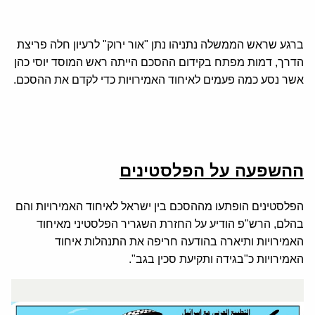
ברגע שראש הממשלה נתניהו נתן "אור ירוק" לרעיון חלה פריצת
הדרך, דמות מפתח בקידום ההסכם הייתה ראש המוסד יוסי כהן
אשר נסע כמה פעמים לאיחוד האמירויות כדי לקדם את ההסכם.
ההשפעה על הפלסטינים
הפלסטינים הופתעו מההסכם בין ישראל לאיחוד האמירויות והם
בהלם, הרש"פ הודיע על החזרת השגריר הפלסטיני מאיחוד
האמירויות ותיארה בהודעה חריפה את התנהלות איחוד
האמירויות כ"בגידה ותקיעת סכין בגב".
איחוד האמירויות שבר את האיסור הפלסטיני על מדינות ערב,
שנתמך על ידי הליגה הערבית , שלא להתקדם לעבר נורמליזציה