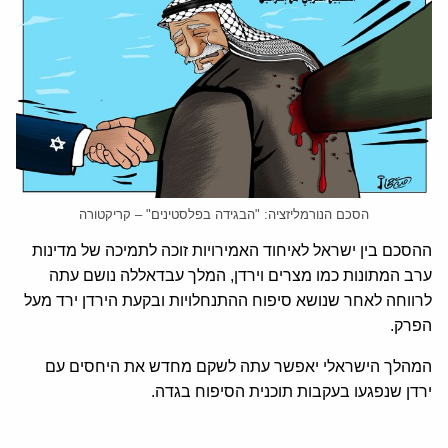
עם ישראל לפני שיושג הסדר קבע מלא בין ישראל לפלסטינים.
החשש הפלסטיני המיידי הוא מפני סחף בעמדות של מדינות
ערב; גורמים בכירים בפת"ח אומרים כי מדינות ערביות נוספות
יודיעו בקרוב על הסכם נורמליזציה עם ישראל ובהן בחריין, עומאן
וסודאן.
הסכם הנורמליזציה: "הבגידה בפלסטינים" – קריקטורה
ההסכם בין ישראל לאיחוד האמירויות זוכה לתמיכה של מדינות
ערב המתונות כמו מצרים וירדן, המלך עבדאללה נושם עתה
לרווחה לאחר שנושא סיפוח ההתנחלויות ובקעת הירדן ירד מעל
הפרק.
המהלך הישראלי יאפשר עתה לשקם מחדש את היחסים עם
ירדן שנפגעו בעקבות תוכנית הסיפוח בגדה.