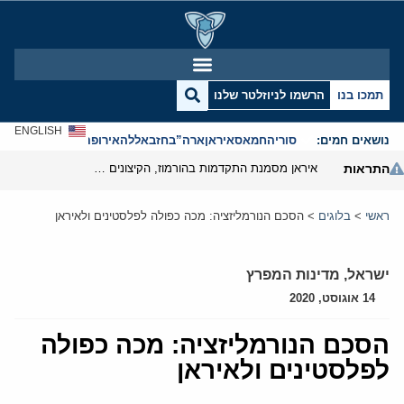
תמכו בנו
הרשמו לניוזלטר שלנו
ENGLISH
נושאים חמים:
סוריה
חמאס
איראן
ארה”ב
חזבאללה
אירופה
אנטישמיות
התראות
איראן מסמנת התקדמות בהורמוז, הקיצונים מנסים לבלום
ראשי
>
בלוגים
>
הסכם הנורמליזציה: מכה כפולה לפלסטינים ולאיראן
ישראל
,
מדינות המפרץ
14 אוגוסט, 2020
הסכם הנורמליזציה: מכה כפולה
לפלסטינים ולאיראן