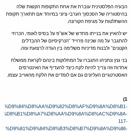
הבעיה הפלסטינית עוברת את אחת התקופות הקשות שלה
בהיסטוריה של הסכסוך הערבי-ציוני במיוחד אם תתארך תקופת
ההשתלטות על מגיפת הקורונה.
יש להאיץ את בנייתו מחדש של אש"פ על בסיס לאומי, הכרחי
להתגבר על מה שכינה פרוייד "הנרקיסיזם של ההבדלים
הקטנים" ולבנות מדיניות משלימה בין הגדה לרצועת עזה.
בני גנץ ונתניהו התגברו על המחלוקות בינהם לקראת ממשלת
אחדות וזה צריך להיות לקח כיצד להעדיף את האינטרסים
האסטרטגיים העליונים גם אם לומדים את הלקח מהאוייב עצמו.
1)
07/%D8%A7%D9%84%D8%AA%D9%82%D8%AF%D9%8A%D8%B1-
A%D8%B1%D8%A7%D8%AA%D9%8A%D8%AC%D9%8A-
117-
%D9%81%D9%84%D8%B3%D8%B7%D9%8A%D9%86-