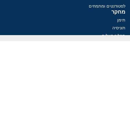
לסטודנטים ומתמחים
מחקר
תימן
תוניסיה
תהליך השלום
רוסיה
קנדה
קטאר
פלסטינים
ערבי ישראל
ערב הסעודית
עיראק
פרסומים אחרונים
כיצד חקירות פורנזיות בתחום הקריפטו מסוגלות לפרק את המערך
הפיננסי של משמרות המהפכה
איראן נערכת להכרעה בהורמוז עם מינוי חדש בצמרת הביטחונית
פזשכיאן רוצה הסדרה, השמרנים באיראן רוצים מנוף לחץ בהורמוז