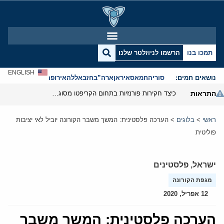
תמכו בנו
הרשמו לניוזלטר שלנו
ENGLISH
נושאים חמים:
סוריה
חמאס
איראן
ארה”ב
חזבאללה
אירופה
אנטישמיות
התראות
כיצד חקירות פורנזיות בתחום הקריפטו מסוגלות לפרק את המערך הפיננסי של משמרות המהפכה
ראשי
>
בלוגים
>
הערכה פלסטינית: המשך משבר הקורונה יוביל לאי יציבות
פוליטית
ישראל
,
פלסטינים
מגפת הקורונה
12 אפריל, 2020
הערכה פלסטינית: המשך משבר