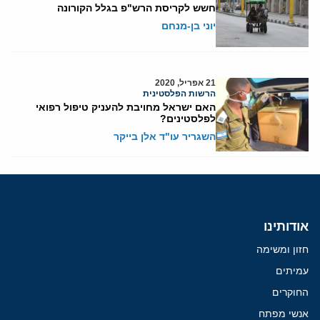
חשש לקריסת הרש"פ בגלל הקורונה
יוני בן-מנחם
21 אפריל, 2020
הרשות הפלסטינית
האם ישראל מחויבת להעניק טיפול רפואי
לפלסטינים?
השגריר עו"ד אלן בייקר
אודותינו
חזון ומשימה
עמיתים
החוקרים
אנשי מפתח