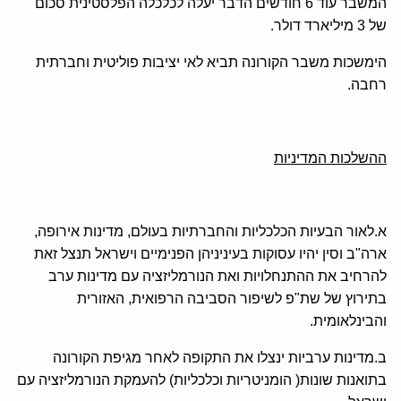
המשבר עוד 6 חודשים הדבר יעלה לכלכלה הפלסטינית סכום
של 3 מיליארד דולר.
הימשכות משבר הקורונה תביא לאי יציבות פוליטית וחברתית
רחבה.
ההשלכות המדיניות
א.לאור הבעיות הכלכליות והחברתיות בעולם, מדינות אירופה,
ארה"ב וסין יהיו עסוקות בעיניניהן הפנימיים וישראל תנצל זאת
להרחיב את ההתנחלויות ואת הנורמליזציה עם מדינות ערב
בתירוץ של שת"פ לשיפור הסביבה הרפואית, האזורית
והבינלאומית.
ב.מדינות ערביות ינצלו את התקופה לאחר מגיפת הקורונה
בתואנות שונות( הומניטריות וכלכליות) להעמקת הנורמליזציה עם