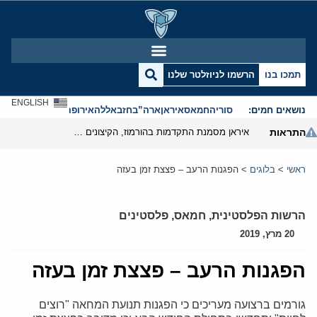
תמכו בנו
הרשמו לניוזלטר שלנו
ENGLISH
נושאים חמים:
סוריה
חמאס
איראן
ארה”ב
חזבאללה
אירופה
אנטישמיות
התראות
איראן מסמנת התקדמות בהורמוז, הקיצונים מנסים לבלום
ראשי
>
בלוגים
>
הפגנות הרעב – פצצת זמן בעזה
הרשות הפלסטינית
,
חמאס
,
פלסטינים
20 מרץ, 2019
הפגנות הרעב – פצצת זמן בעזה
גורמים ברצועה מעריכים כי הפגנות תנועת המחאה "רוצים