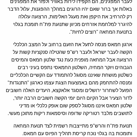
לעבר המפגינים, הם הקפידו לירות באוויר ולפזר את המפגינים
באלות אך ברור שאם יהיו הרוגים במהלך ההפגנות, עלול הדבר
רק להרחיב את היקפן ואת מעגל האלימות, הרצועה עלולה
להיגרר למלחמת אזרחים מכיוון שתנועת פת"ח תומכת בגלוי
בתנועת המחאה "רוצים לחיות".
ארגון חמאס מנסה לתעל את הזעם ברחוב על המצב הכלכלי
הקשה לעבר ישראל ולעבר רש"פ שהטילה סנקציות קשות על
הרצועה אבל המחאה מופנית כעת נגד שלטון חמאס והמיסים
הגבוהים ויוקר המחיה, השלטון החמאסי נתפס בעיני רבים
כשלטון מושחת שאיננו מסוגל להתמודד עם הקשיים הכלכליים
ומנסה להתחמק מהם באמצעות הצגת עצמו כארגון "התנגדות"
הפועל לשחרור ירושלים ומסגד אלאקצא, היעדים האלה חשובים
לדור הצעיר אבל הקיום היום יומי הקשה חשובים הרבה יותר,
שלטון חמאס איננו מסוגל לספק שום אופק כלכלי או מדיני
לתושבים מלבד רטוריקה שדופה וסיסמאות ריקות מתוכן מעשי.
תנועת פת"ח והרש"פ מתייצבות רשמית לצד תנועת המחאה
ותומכות בה בגלוי נוכח קריסת תהליך הפיוס עם חמאס.