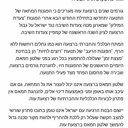
גורמים שונים ברצועת עזה מעריכים כי הפגנות המחאה של
התנועה יתחדשו בתחילת החודש הבא אחרי הפגנות "צעדת
המיליון" שמארגן מטה צעדות השיבה נגד ישראל על גבול
הרצועה לציון השנה הראשונה של קמפיין צעדות השיבה.
המתח הכלכלי והחברתי ברצועה הוא כמו גחלים רוחשות ללא
הרף, "הפגנות הרעב" של תנועת "רוצים לחיות" הן בבחינת
"פצצת זמן" שעלולה להתפוצץ בכל רגע בפני שלטון חמאס,
היומיים הראשונים של ההפגנות היו , להערכת גורמים ברצועה,
שבירה של מחסום הפחד מצד פעילי התנועה.
שלטון חמאס ברצועה איננו יכול לעצור את גל המחאה, גם אם
עיכב אותו באופן זמני באמצעות דיכוי אלים, להנהגת חמאס אין
פתרון לבעיות הכלכליות והחברתיות של רצועת עזה.
יישום הבנות הרגיעה עם ישראל איננו טומן בחובו פתרון שורשי
למצב הקשה שעלול רק ללכת ולהחריף ולהוות מקור סכנה גדול
להמשך שלטון חמאס ברצועת עזה.