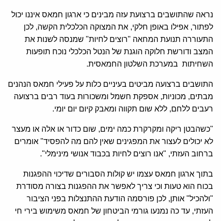
נראה שהתושבים ברצועת עזה מבינים כי ארגון חמאס איננו יכול
לפתור, אפילו באופן חלקי, את המצוקה הכלכלית הקשה, לכן
התעוררה תנועת המחאה "רוצים לחיות" שמנסה לשנות את
המצב ודורשת חלוקה הוגנת של הנטל הכלכלי נוכח תופעות
השחיתות במערכת השלטון החמאסית.
התושבים ברצועה מביטים בעיניים כלות על פעילי חמאס הנהנים
מבתים, מכוניות, אספקת חשמל ומשכורות בעוד רבים ברצועה
רעבים ללחם, ללא שום תקווה ומאבק קיום יום יומי.
"כשהבטן ריקה ומקרקרת כמה ימים, שום כדור או אלה או מעצר
לא יכולים לעצור את המפגינים שאין להם מה להפסיד" אומרים
ברחוב העזתי, "אנו רוצים לחיות בכבוד אנושי מינימלי".
בתוך ארגון חמאס עצמו יש קולות הסבורים שדיכוי ההפגנות
בכוח הוא טעות וכי צריך לאפשר את ההפגנות בצורה מסודרת
"ולהכיל" אותן, לכן פורסמה הודעת ההתנצלות בפני הציבור
העזתי, עד כה נמנעו גורמי הביטחון של חמאס משימוש בירי חי