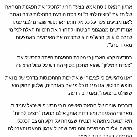
ארגון חמאס ניסה אמש בצעד חריג "להכיל" את הפגנות המחאה
של תנועת "רוצים לחיות" ופירסם הודעת התנצלות שבה נאמר
:"אנו מביעים צער על כל נזק חומרי או נפשי שנגרם לבני עמנו,
אנו דורשים ממנגנוני הביטחון להחזיר את הזכויות האלה לכל מי
שנרם לו עוול, הרש"פ היא שתכננה את האירועים באמצעות
מאג'ד פרג'".
בהודעה קבע הארגון כי מטרת ההפגנות הייתה להכשיל את
"צעדת המיליון" שהוא מתכנן בסוף החודש על גבול הרצועה.
"אנו מדגישים כי לציבור יש את זכות ההתכנסות בדרכי שלום ואת
חופש הביטוי, אנו מגנים כל פגיעה באזרחים, שלטון החוק הוא
ששולט ברצועה", נאמר בהודעה.
דוברים שונים של חמאס מאשימים כי הרש"פ וישראל עומדות
מאחורי ההפגנות ומעודדות אותן, אולם תנועת "רוצים לחיות"
היא תנועת מחאה אותנטית שצמחה על רקע המצב הכלכלי
הקשה, עליות המחירים והמיסים שהטיל ארגון חמאס והאבטלה
החריפה בקרב הדור הצעיר.