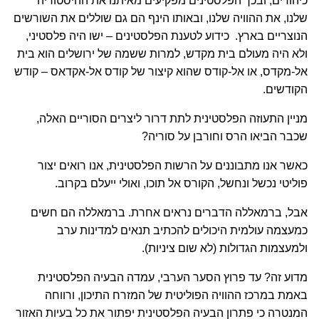
כיהודים, ובכך הפלסטינים מפקיעים מאיתנו את ההיסטוריה
שלנו, את ההוויה שלנו, ובאותו הינף הם גם שוללים את השורשים
הנוצריים בארץ. כידוע לטענת הפלסטינים – ישו היה פלסטיני,
ולא היה מעולם בית מקדש, למרות ששמה של ירושלים הוא בית
אל-מקדס, או אל-קודס שהוא קיצור של קודס אל-אקדאס – קודש
הקודשים.
מניין התעוזה הפלסטינית לתת דרור ליצרים הסוריים האלה,
שכבר הביאו הרס וחורבן על סוריה?
כאשר אנו מתבוננים על הרשות הפלסטינית, אנו רואים יצור
פוליטי נכשל ונחשל, הקורס אל תוכו, ואולי ייעלם בקרוב.
אבל, ברמאללה הדברים נראים אחרת. ברמאללה הם חשים
כמעצמה עולמית היכולים להכתיב תנאים למדינות ערב
ולמעצמות הגדולות (לא שום ציניות).
מדוע זה? עד פרוץ הסער הערבי, עמדה הבעיה הפלסטינית
באמת במרכז ההוויה הפוליטית של המזרח התיכון, ורווחה
המנטרה כי פתרון הבעיה הפלסטינית יפתור את כל בעיות האזור