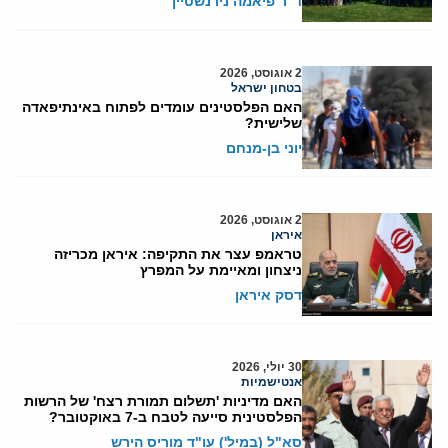
ד"ר פיאמה נירנשטיין
2 אוגוסט, 2026
בטחון ישראל
האם הפלסטינים עומדים לפתוח באינתיפאדה
שלישית?
יוני בן-מנחם
2 אוגוסט, 2026
איראן
טראמפ עצר את התקיפה: איראן מכריזה
ניצחון ומאיימת על המפרץ
דסק איראן
30 יולי, 2026
אנטישמיות
האם מדיניות 'תשלום תמורת רצח' של הרשות
הפלסטינית סייעה לטבח ב-7 באוקטובר?
סא"ל (במיל') עו"ד מוריס הירש