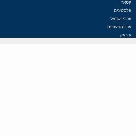
קטאר
פלסטינים
ערבי ישראל
ערב הסעודית
עיראק
פרסומים אחרונים
נקמה בכותרות, הסכם בחדרים: איראן מתקרבת לפתיחת הורמוז
עסקה מסוכנת: מועצת השלום של טראמפ וחמאס
הים התיכון עשוי להיות החזית הבאה של איראן
פזשכיאן לא מתפטר: הורמוז והגרעין חושפים משטר ללא יציבות
איראן מציבה תנאים לשיחות: הורמוז תחילה, הגרעין רק בהמשך
ווידאו
YouTube
ארכיון שמע
הרצאות