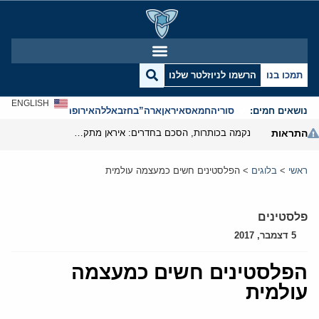
תמכו בנו
הרשמו לניוזלטר שלנו
ENGLISH
נושאים חמים:
סוריה
חמאס
איראן
ארה”ב
חזבאללה
אירופה
אנטישמיות
התראות
נקמה בכותרות, הסכם בחדרים: איראן מתקרבת לפתיחת הורמוז
ראשי
>
בלוגים
>
הפלסטינים חשים כמעצמה עולמית
פלסטינים
5 דצמבר, 2017
הפלסטינים חשים כמעצמה
עולמית