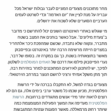
מחר מתוכננים מצעדים המוניים לעבר גבולות ישראל מכל
עבריה על מנת לציין את "יום האדמה" וכדי לשרטט לעמים
הערביים הסוערים שלא לשכוח את ירושלים.
מי שגולש באתרי האינטרנט השונים יכול להתרשם כי מדובר
ב"צעדת מיליונים". אבל כאשר בוחנים את המצב בשטח
מתברר, ונקווה שלא נתבדה, שכשם שמהפכת כיכר אלתחריר
במצרים הייתה מרשימה הרבה יותר באינטרנט ובפייסבוק
מאשר בתוצאותיה בשטח, כך גם במקרה זה. בסופו של דבר,
נערי הפייסבוק פילסו את דרכם של
האחים המוסלמים
לשלטון.
לפיכך, יש להתכונן לאירועים המתוכננים למחר בזהירות רבה,
תוך מתן משקל אמיתי ורציני לרושם הנוצר במרחב הוירטואלי.
מצעדים בגדה למשל, לא התקבלו בברכה על ידי הרשות
הפלסטינית, מכיוון שכמו כל משטר ערבי בימים אלה, גם הם לא
רוצים לראות יותר מידי אנשים מתגודדים ברחובות.
הרשות
הפלסטינית
מעדיפה את המשך הפעילות המצומצמת כמה
שיותר רחוק מרמאללה, מאשר הפגנות ענקיות המתגבשות