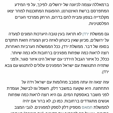
ברמאללה עצמה לכיוונה של ירושלים. לפיכך, על פי המידע
המתפרסם ברשת האינטרנט, ההפגנות המתוכננות למחר יצאו
מקלנדייה בצפון ומבית לחם בדרום, הרחק ממרכזי הערים
הפלסטיניות.
גם ממשלת
ירדן
לא תראה בעין טובה היערכות המונים לצעדה
על ירושלים, מכיוון שאין ביטחון לאיזה כיוון הצעדה הזאת תתקדם
בסופו של דבר. ממשלת ירדן, ככל הממשלות הערביות האחרות,
רוצה לראות כמה שפחות מפגינים ברחובות ולא כמה שיותר.
ככלל, כל איזור הגבול הירדני עם ישראל הינו איזור סגור, ולפני
שתהיה התנגשות עם ישראל המפגינים עלולים להתנגש עם צבא
ירדן.
עזה יצאה זה עתה מסבב מהלומות עם ישראל וידה על
התחתונה. היא שקועה במשבר דלק, חשמל וגז לבישול, ועומדת
לפני משבר באספקת המים. גם היא רוצה לראות כמה שפחות
אנשים מתגודדים ברחובות. כמו כן, לא ברור אם יהיה
לממשלת
חמאס
מספיק דלק לספק למפגינים. לגבי המצב