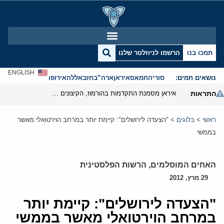
תמכו בנו
הרשמו לניוזלטר שלנו
ENGLISH
נושאים חמים:
סוריה
חמאס
איראן
ארה”ב
חזבאללה
אירופה
אנטישמיות
התראות
איראן מסמנת התקדמות בהורמוז, הקיצונים מנסים לבלום
ראשי
>
בלוגים
>
"הצעדה לירושלים": קיימת יותר במרחב הוירטואלי מאשר
בממשי
האחים המוסלמים
,
הרשות הפלסטינית
29 מרץ, 2012
"הצעדה לירושלים": קיימת יותר
במרחב הוירטואלי מאשר בממשי