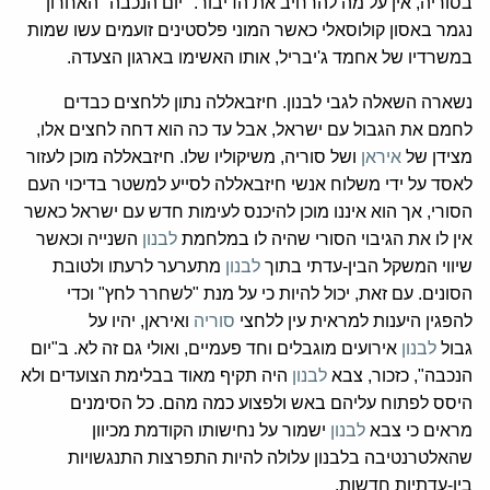
בסוריה, אין על מה להרחיב את הדיבור. "יום הנכבה" האחרון
נגמר באסון קולוסאלי כאשר המוני פלסטינים זועמים עשו שמות
במשרדיו של אחמד ג'יבריל, אותו האשימו בארגון הצעדה.
נשארה השאלה לגבי לבנון. חיזבאללה נתון ללחצים כבדים
לחמם את הגבול עם ישראל, אבל עד כה הוא דחה לחצים אלו,
מצידן של
איראן
ושל סוריה, משיקוליו שלו. חיזבאללה מוכן לעזור
לאסד על ידי משלוח אנשי חיזבאללה לסייע למשטר בדיכוי העם
הסורי, אך הוא איננו מוכן להיכנס לעימות חדש עם ישראל כאשר
אין לו את הגיבוי הסורי שהיה לו במלחמת
לבנון
השנייה וכאשר
שיווי המשקל הבין-עדתי בתוך
לבנון
מתערער לרעתו ולטובת
הסונים. עם זאת, יכול להיות כי על מנת "לשחרר לחץ" וכדי
להפגין היענות למראית עין ללחצי
סוריה
ואיראן, יהיו על
גבול
לבנון
אירועים מוגבלים וחד פעמיים, ואולי גם זה לא. ב"יום
הנכבה", כזכור, צבא
לבנון
היה תקיף מאוד בבלימת הצועדים ולא
היסס לפתוח עליהם באש ולפצוע כמה מהם. כל הסימנים
מראים כי צבא
לבנון
ישמור על נחישותו הקודמת מכיוון
שהאלטרנטיבה בלבנון עלולה להיות התפרצות התנגשויות
בין-עדתיות חדשות.