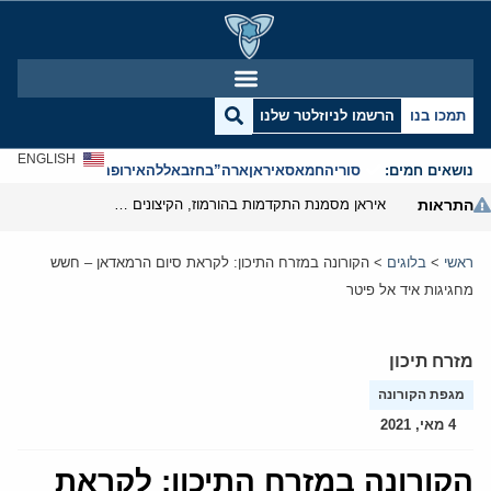
תמכו בנו
הרשמו לניוזלטר שלנו
ENGLISH
נושאים חמים:
סוריה
חמאס
איראן
ארה”ב
חזבאללה
אירופה
אנטישמיות
התראות
איראן מסמנת התקדמות בהורמוז, הקיצונים מנסים לבלום
ראשי
>
בלוגים
>
הקורונה במזרח התיכון: לקראת סיום הרמאדאן – חשש
מחגיגות איד אל פיטר
מזרח תיכון
מגפת הקורונה
4 מאי, 2021
הקורונה במזרח התיכון: לקראת