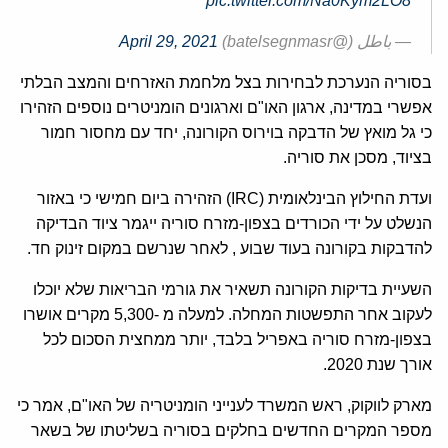
pic.twitter.com/Na0Kym2LO8
— باطل (@batelsegnmasr)
April 29, 2021
בסוריה הנערכת לבחירות בצל מלחמת האזרחים והמצב הבלתי
אפשרי במדינה, ארגון האו"ם וארגונים הומניטרים נוספים הזהירו
כי גל מואץ של הדבקה בוירוס הקורונה, יחד עם מחסור חמור
בציוד, מסכן את סוריה.
ועדת החילוץ הבינלאומית (IRC) הזהירה ביום חמישי כי באזור
הנשלט על ידי הכורדים בצפון-מזרח סוריה ייגמר ציוד הבדיקה
להדבקות בקורונה בעוד שבוע , לאחר שנרשם במקום זינוק חד.
השעיית בדיקות הקורונה תשאיר את גורמי הבריאות שלא יוכלו
לעקוב אחר התפשטות המחלה. למעלה מ -5,300 מקרים אושרו
בצפון-מזרח סוריה באפריל בלבד, יותר ממחצית הסכום לכל
אורך שנת 2020.
מארק לווקוק, ראש המשרד לענייני הומניטריה של האו"ם, אמר כי
מספר המקרים החדשים בחלקים בסוריה בשליטתו של בשאר