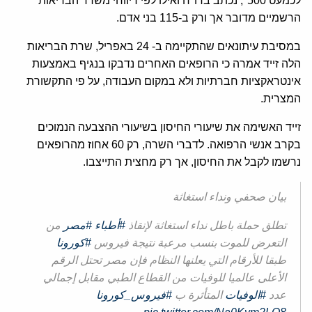
לכמעט 500", נכתב בדו"ח ואילו לפי דיווחי משרד הבריאות
הרשמיים מדובר אך ורק ב-115 בני אדם.
במסיבת עיתונאים שהתקיימה ב- 24 באפריל, שרת הבריאות
הלה זייד אמרה כי הרופאים האחרים נדבקו בנגיף באמצעות
אינטראקציות חברתיות ולא במקום העבודה, על פי התקשורת
המצרית.
זייד האשימה את שיעורי החיסון בשיעורי ההצבעה הנמוכים
בקרב אנשי הרפואה. לדברי השרה, רק 60 אחוז מהרופאים
נרשמו לקבל את החיסון, אך רק מחצית התייצבו.
بيان صحفي ونداء استغاثة
تطلق حملة باطل نداء استغاثة لإنقاذ
#أطباء
#مصر
من
التعرض للموت بنسب مرعبة نتيجة فيروس
#كورونا
طبقا للأرقام التي يعلنها النظام فإن مصر تحتل الرقم
الأعلى عالميا للوفيات من القطاع الطبي مقابل إجمالي
عدد
#الوفيات
المتأثرة ب
#فيروس_كورونا