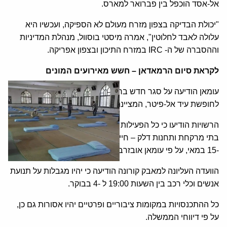
אל-אסד הוכפל בין פברואר למארס.
"יכולת הבדיקה בצפון מזרח מעולם לא הספיקה, ועכשיו היא
עלולה לאבד לחלוטין", אמרה מיסטי בוסוול, מנהלת המדיניות
וההסברה של ה- IRC במזרח התיכון ובצפון אפריקה.
לקראת סיום הרמאדאן – חשש מאירועים המונים
עומאן הודיעה על סגר חדש ברחבי הסולטנות זאת במקביל
לחופשת עיד אל-פיטר, המציינת את סוף חודש הרמדאן הקדוש.
הרשויות הודיעו כי כל הפעילות המסחרית – למעט חנויות מכולת,
בתי מרקחת ותחנות דלק – חייבת להפסיק את הפעילות בין 8 ל
-15 במאי, על פי עומאן אובזרבר.
הוועדה העליונה למאבק קורונה הודיעה כי יהיו מגבלות על תנועת
אנשים וכלי רכב בין השעות 19:00 ל -4 בבוקר.
כל ההתכנסויות במקומות ציבוריים ופרטיים יהיו אסורות גם כן,
על פי דיווחי הממשלה.