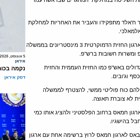
 את השליטה במחלקת המהגרים שבראשה עמד
ר ח'אלד מתפקידו והעביר את האחריות למחלקת
למאלכי.
כמו כן הבטיח מחמוד עבאס, באמצעות שליחיו, להעניק לארגון החזית הדמוקרטית 3 מינסטריונים בממשלה
 ומשרות חשובות ברש"פ.
5 אוגוסט, 2026
איראן
דולים באש"פ כמו החזית העממית והחזית
נקמה בכות
סף וג'ובים.
דסק איראן
של אש"פ, שאין להם כוח פוליטי ממשי, להצטרף לממשלה
ת לא צוברת תאוצה.
גון חמאס ברחוב הפלסטיני ולהציג אותו כמי
בל בהישגיו.
עבאס לארגון חמאס לרוץ ברשימה אחת עם ארגון