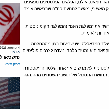
ון חמאס, אולם, הפלגים הפלסטינים מפגינים
 חלק מאש"פ, מאשר לתנועת פת"ח שבראשה עומד
דשה את "מפלגת העם" (המפלגה הקומוניסטית
חדות לאומית.
לת חמדאללה. יש שביעות רצון מההחלטה
4 אוגוסט, 2026
פאה היא זמנית בלבד ונועדה לצרכים פוליטיים
איראן
פזשכיאן ל
דסק איראן
טינית לא מרשים אף אחד,שלטון הדיקטטורה
ת תחושת התסכול של תושבי השטחים מההנהגה