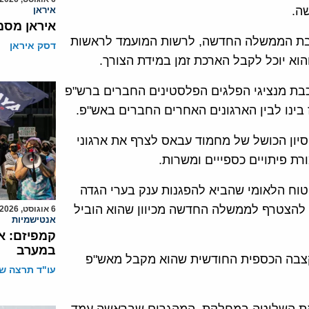
ה.
איראן
איראן מסמ
כבת הממשלה החדשה, לרשות המועמד לראשות
דסק איראן
 מנציגי הפלגים הפלסטינים החברים ברש"פ
בינו לבין הארגונים האחרים החברים באש"פ.
ח'באר" חשף ב-29 בינואר את הניסיון הכושל של מחמוד עבאס לצרף את ארגוני
 פיתויים כספייים ומשרות.
וח הלאומי שהביא להפגנות ענק בערי הגדה
 להצטרף לממשלה החדשה מכיוון שהוא הוביל
6 אוגוסט, 2026
אנטישמיות
קמפיזם: א
במערב
הקצבה הכספית החודשית שהוא מקבל מאש"פ
עו"ד תרצה שו