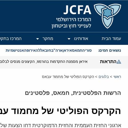
המרכז הירושלמי לענייני חוץ וביטחון
עמוד הבית
אודותינו
מחקר
המרכז בתקש
נושאים חמים:
סוריה
חמאס
איראן
ארה”ב
חזבאללה
אירופה
אנטישמיות
התראות
איראן מסמנת התקדמות בהורמוז, הקיצונים מנסים לבלום
ראשי
>
בלוגים
>
הקרקס הפוליטי של מחמוד עבאס
הרשות הפלסטינית
,
חמאס
,
פלסטינים
הקרקס הפוליטי של מחמוד ע
ארגוני החזית העממית והחזית הדמוקרטית דחו הצעות ש