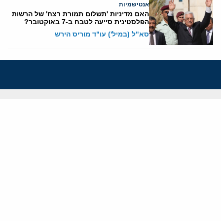
אנטישמיות
האם מדיניות 'תשלום תמורת רצח' של הרשות
הפלסטינית סייעה לטבח ב-7 באוקטובר?
סא"ל (במיל') עו"ד מוריס הירש
אודותינו
חזון ומשימה
עמיתים
החוקרים
אנשי מפתח
לסטודנטים ומתמחים
מחקר
תימן
תוניסיה