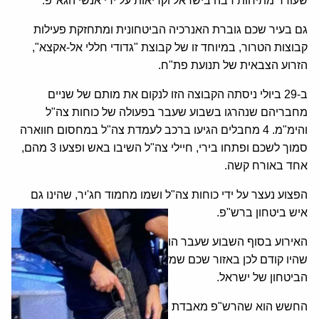
שעורר מתיחות רבה בישראל וקריאות על ידי אנשי הגא"פ.
גם בעיר שכם גוברת האנרכיה הביטחונית ומתחזקת פעילות
קבוצות הטרור, במיוחד זו של קבוצת "גדודי חללי אל-אקצא",
הזרוע הצבאית של תנועת פת"ח.
ב-29 ביולי ניסתה הקבוצה הזו לנקום את מותם של שניים
מחבריהם שנהרגו בשבוע שעבר בפעולה של כוחות צה"ל
והימ"מ. 4 מחבלים הגיעו ברכב לעמדת צה"ל במחסום חווארה
סמוך לשכם ופתחו בירי, חיילי צה"ל השיבו באש ופצעו 3 מהם,
אחד באורח קשה.
הפצוע נעצר על ידי כוחות צה"ל ושמו מחמוד חג'יר, שהינו גם
איש ביטחון ברש"פ.
האירוע בסוף השבוע שעבר הוא המשך לשני אירועים חמורים
שהיו קודם לכן באזור שכם שמעוררים דאגה רבה בקרב גורמי
הביטחון של ישראל.
החשש הוא שהרש"פ מאבדת בהדרגה את אחיזתה הביטחונית