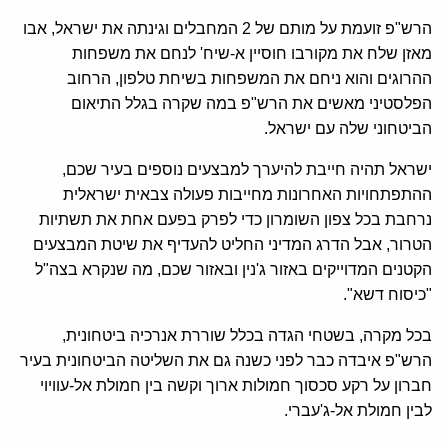
הרש"פ זועמת על מותם של 2 המחבלים וגינתה את ישראל, אבו
מאזן שלח את מקורבו חוסיין א-שיח' לנחם את משפחות
ההרוגים והוא ניחם את המשפחות בשיחת טלפון, הרחוב
הפלסטיני מאשים את הרש"פ במה שקרה בגלל התיאום
הביטחוני שלה עם ישראל.
ישראל תהיה חייבת להיערך למבצעים נוספים בעיר שכם,
ההתפתחויות האחרונות מחייבות פעולה צבאית ישראלית
נרחבת בכל צפון השומרון כדי לפרק בפעם אחת את תשתיות
הטרור, אבל הדרג המדיני החליט להעדיף את שיטת המבצעים
הקטנים המדוייקים באזור ג'נין ובאזור שכם, מה שנקרא בצה"ל
"כיסוח דשא".
בכל מקרה, בשטחי הגדה בכלל שוררת אנרכיה ביטחונית,
הרש"פ איבדה כבר לפני כשנה גם את השליטה הביטחונית בעיר
חברון על רקע סכסוך חמולות ארוך וקשה בין חמולת אל-עוויוי
לבין חמולת אל-ג'עברי.