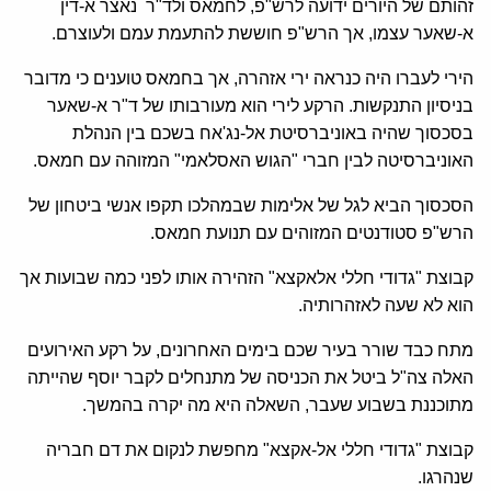
זהותם של היורים ידועה לרש"פ, לחמאס ולד"ר נאצר א-דין
א-שאער עצמו, אך הרש"פ חוששת להתעמת עמם ולעוצרם.
הירי לעברו היה כנראה ירי אזהרה, אך בחמאס טוענים כי מדובר
בניסיון התנקשות. הרקע לירי הוא מעורבותו של ד"ר א-שאער
בסכסוך שהיה באוניברסיטת אל-נג'אח בשכם בין הנהלת
האוניברסיטה לבין חברי "הגוש האסלאמי" המזוהה עם חמאס.
הסכסוך הביא לגל של אלימות שבמהלכו תקפו אנשי ביטחון של
הרש"פ סטודנטים המזוהים עם תנועת חמאס.
קבוצת "גדודי חללי אלאקצא" הזהירה אותו לפני כמה שבועות אך
הוא לא שעה לאזהרותיה.
מתח כבד שורר בעיר שכם בימים האחרונים, על רקע האירועים
האלה צה"ל ביטל את הכניסה של מתנחלים לקבר יוסף שהייתה
מתוכננת בשבוע שעבר, השאלה היא מה יקרה בהמשך.
קבוצת "גדודי חללי אל-אקצא" מחפשת לנקום את דם חבריה
שנהרגו.