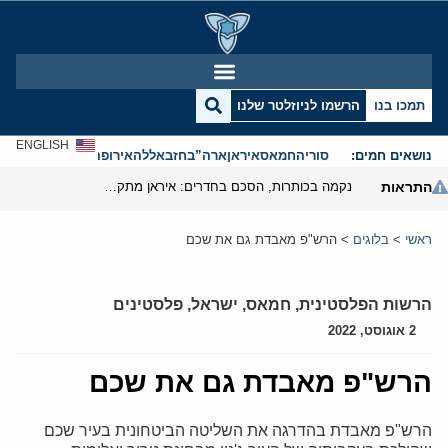
תמכו בנו
הרשמו לניוזלטר שלנו
ENGLISH
נושאים חמים:
סוריה
חמאס
איראן
ארה”ב
חזבאללה
אירופה
אנטישמיות
התראות
נקמה בכותרות, הסכם בחדרים: איראן מתקרבת לפתיחת הורמוז
ראשי
>
בלוגים
>
הרש"פ מאבדת גם את שכם
הרשות הפלסטינית
,
חמאס
,
ישראל
,
פלסטינים
2 אוגוסט, 2022
הרש"פ מאבדת גם את שכם
הרש"פ מאבדת בהדרגה את השליטה הביטחונית בעיר שכם