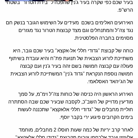
בעיר שכם כפי שקרה בעיר ג'נין שהפכה ל "בירת הטרור" בשטחי
הרש"פ.
האירועים האלימים בשכם מעידים על השימוש הגובר בנשק חם
נגד צה"ל והמתנחלים וגם מצד קבוצות הטרור נגד מגזרים
מסוימים בחברה הפלסטינית.
כוחה של קבוצת "גדודי חללי אל-אקצא" בעיר שכם גובר, היא
משתייכת לזרוע הצבאית של תנועת פת"ח והיא עובדת בשיתוף
פעולה עם קבוצה חמושה בשם זהה בעיר ג'נין ועם קבוצה
חמושה נוספת הנקראת "גדוד ג'נין" המשתייכת לזרוע הצבאית
של הג'יהאד האסלאמי.
האירוע הראשון היה כניסה של כוחות צה"ל וימ"מ, על סמך
מודיעין מדוייק של השב"כ, לקסבה שבעיר שכם שבה הסתתרה
חוליית מחבלים של "גדודי חללי אלאקצא" שתכננה לעשות
בימים הקרובים פיגוע ירי בקבר יוסף.
לאחר קרב יריות של כמה שעות חוסלו 2 מחבלים, מוחמד
אלעזיזי ועבד אלרחמן צובוח מקבוצת "גדודי חללי אלאקצא".