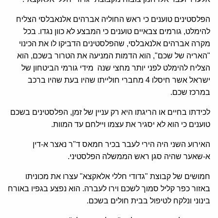
הפלסטינים טוענים כי ראש החוליה אברהים אלנאבלסי הצליח
להימלט, גורמים צבאיים טוענים כי המבצע לא כוון נגדו. בכל
מקרה אברהים אלנאבלסי, שהפלסטינים הדביקו לו את הכינוי
"האריה של שכם", הוא הדמות המניעה את הטרור בשכם, הוא
הצליח להימלט לפני יותר מחצי שנה מידי גורמי הביטחון של
ישראל אשר חיסלו 4 מחברי חולייתו שהיו בעת שהיו ברכב
במרכז שכם.
לכידתו בחיים או הריגתו היא רק עניין של זמן, הפלסטינים בשכם
טוענים כי הוא לא יסגיר את עצמו ויילחם עד המוות.
האירוע השני היה הירי לעבר בכיר חמאס ד"ר נאצר א-דין
א-שאער שהיה סגן ראש הממשלה הפלסטיני.
חמושים של קבוצת "גדודי חללי אלאקצא" עצרו את מכוניתו
באזור כפר קליל סמוך לשכם וירו לעברה. הוא נפצע בגפיו באורח
בינוני ונלקח לטיפול בבית חולים בשכם.