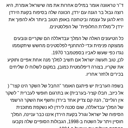
ד"ר טראוונה אומר במילים אחרות את מה שישראל אומרת, היא
רוצה גבול בר הגנה עם ירדן, הכוונה שלה בסיפוח בקעת הירדן
היא להגן על עצמה וביטחונה באופן הטוב ביותר ולא להפוך את
ירדן ל"מולדת החלופית" של הפלסטינים.
כל הטיעונים האלה של המלך עבדאללה הם שקריים ונובעים
ממצוקה פנימית וכדי להתחנף לפלסטינים מחשש שיתקוממו
נגדו כפי שעשו לאביו בספטמבר 1970.
לכן, טוב תעשה ישראל אם תשיב למלך מנה אחת אפיים ותוקיע
את שקריו, בצורה דיפלומטית כמובן, במקום לשלוח לו שליחים
בכירים ולחזר אחריו.
בשפה הערבית יש פיתגם האומר "החבל של השקר הינו קצר" (
אל כיזב, חבלו קציר-בערבית) או בתרגום חופשי לעברית " לשקר
אין רגליים", הנה קם צדיק אחד בירדן וחשף את השקר הרשמי
של המלך עבדאללה, שום סכנה לירדן לא נשקפת מתוכנית
הסיפוח של ישראל וגורל בקעת הירדן איננו כבר עניינה, המלך
חוסיין ויתר על השטח ב-1998, הגבולות הסופיים שלה נקבעו