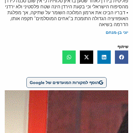
פוליטית בירדן לאחר שטען בראיון טלוויזיה כי אין שום סכנה לירדן
מהסיפוח הישראלי וכי בקעת הירדן הינה שטח פלסטיני ולא ירדני
• דבריו הביכו את ארמון המלוכה השומר על שתיקה, אך מפלגת
האופוזיציה הגדולה התומכת ב"אחים המוסלמים" תקפה אותו,
הדרמה בשיאה
יוני בן-מנחם
שיתוף
הוסף למקורות המועדפים של Google