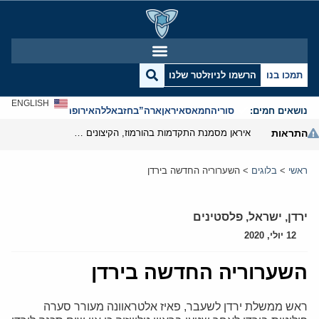
תמכו בנו
הרשמו לניוזלטר שלנו
ENGLISH
נושאים חמים:
סוריה
חמאס
איראן
ארה”ב
חזבאללה
אירופה
אנטישמיות
התראות
איראן מסמנת התקדמות בהורמוז, הקיצונים מנסים לבלום
ראשי
>
בלוגים
>
השערוריה החדשה בירדן
ירדן
,
ישראל
,
פלסטינים
12 יולי, 2020
השערוריה החדשה בירדן
ראש ממשלת ירדן לשעבר, פאיז אלטראוונה מעורר סערה