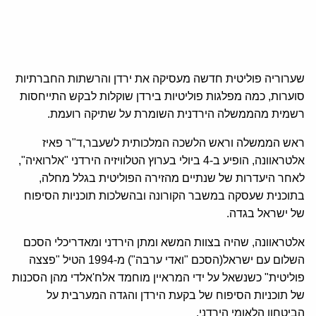
שערוריה פוליטית חדשה מעסיקה את ירדן והרשתות החברתיות
סוערות, כמה מפלגות פוליטיות בירדן שוקלות לבקש התייחסות
רשמית מהממשלה הירדנית השומרת על שתיקה רועמת.
ראש הממשלה וראש הלשכה המלכותית לשעבר,ד"ר פאיז
אלטראוונה, הופיע ב-4 ביולי בערוץ הטלוויזיה הירדני "אלרואיה",
לאחר היעדרות של שנתיים מהזירה הפוליטית בגלל מחלה,
בתוכנית שעסקה במשבר הקורונה ובהשלכות תוכניות הסיפוח
של ישראל בגדה.
אלטראוונה, שהיה בצוות המשא ומתן הירדני ומאדריכלי הסכם
השלום עם ישראל(הסכם "ואדי ערבה") מ-1994 הטיל "פצצה
פוליטית" כשנשאל על ידי המראיין מוחמד אלח'אלדי מהן הסכנות
של תוכניות הסיפוח של בקעת הירדן והגדה המערבית על
הביטחון הלאומי הירדני.