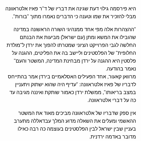
היא פירסמה גילוי דעת שגינה את דבריו של ד"ר פאיז אלטראוונה
מבלי להזכיר את שמו וטענה כי הדברים נאמרו מתוך "בורות".
"ההצהרות אלה מפי אחד ממנהיגי השורה הראשונה במדינה
שהובילו את המשא ומתן (עם ישראל) מביעות את הבנתם
החלשה לגבי הפרוייקט הציוני שמטרתו להפוך את ירדן ל"מולדת
החלופית" של הפלסטינים וליישב בה את הפליטים, ההגנה על
פלסטין היא ההגנה על ירדן מבחינת המדינה, המשטר והעם"
נאמר בהודעה.
מרוואן קאעור, אחד הפעילים האסלאמיים בירדן אמר בהתייחס
לדבריו של פאיז אלטראוונה: "עדיף היה שהוא ישתוק ויתעניין
במצב בריאותו", ממשלת ירדן כאמור שותקת ואיננה מגיבה עד
כה על דברי אלטראוונה.
אין ספק שדבריו של אלטראוונה מביכים מאוד את המשטר
ההאשמי ומעלים את השאלה מדוע המלך עבדאללה מתערב
בעניין שבין ישראל לבין הפלסטינים בעוצמה כה רבה כאילו
מדובר באדמה ירדנית.