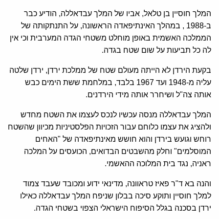
המלך חוסיין בן טלאל, אביו של המלך עבדאללה, הודיע כבר
ב-1988 , במהלך האינתיפאדה הראשונה, על התנתקותה של
הממלכה האשמית באופן מוחלט משטחי הגדה המערבית וכי אין
לה כל תביעות על שום שטח בגדה.
בקעת הירדן לא הייתה מעולם שטח של ממלכת ירדן, ירדן שלטה
עליה מ-1948 ועד 1967 בלבד, במלחמת ששת הימים כבש
אותה צה"ל ושיחרר אותה מידי הירדנים.
המלך עבדאללה מנסה עכשיו לנכס לעצמו את השטח מחדש
ולהציג את עצמו כלוחם עבור הזכויות הפלסטיניות מכיוון שהשטח
רוחש וגועש בירדן והוא חושש מאינתיפאדה של "האחים
המוסלמים" וחלק מהשבטים הבדואים, הכועסים על המלכה
ראניה, נגד בית המלוכה ההאשמי.
והנה בא ד"ר פאיז טראוונה, מדינאי ידוע ומכובד שעבד צמוד
למלך חוסיין ותוקע סיכה בבלון שניפח המלך עבדאללה כאילו
ירדן בסכנה בגלל הסיפוח הישראלי הצפוי בשטחי הגדה.