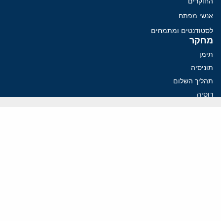
החוקרים
אנשי מפתח
לסטודנטים ומתמחים
מחקר
תימן
תוניסיה
תהליך השלום
רוסיה
קנדה
קטאר
פלסטינים
ערבי ישראל
ערב הסעודית
עיראק
פרסומים אחרונים
איראן מסמנת התקדמות בהורמוז, הקיצונים מנסים לבלום
קמפיזם: איך דוקטרינה קומוניסטית עיצבה את היחס לישראל במערב