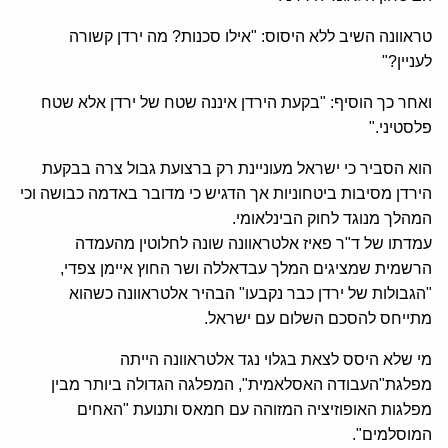
טראוונה השיב ללא היסוס: "אילו סכנות? מה ירדן קשורה
לעניין?"
ואחר כך הוסיף: "בקעת הירדן איננה שטח של ירדן אלא שטח
פלסטיני."
הוא הסביר כי ישראל מעוניינת רק ברצועת גבול צרה בבקעת
הירדן מסיבות ביטחוניות אך הדגיש כי מדובר באדמה כבושה וכי
המהלך מנוגד לחוק הבינלאומי.
עמדתו של ד"ר פאיז אלטראוונה שונה לחלוטין מהעמדה
הרשמית שמציגים המלך עבדאללה ושר החוץ איימן צפדי,
"הגבולות של ירדן כבר נקבעו" הבהיר אלטראוונה כשהוא
מתייחס להסכם השלום עם ישראל.
מי שלא היסס לצאת בגלוי נגד אלטראוונה הייתה
מפלגת"העבודה האסלאמית", המפלגה הגדולה ביותר מבין
מפלגות האופוזיציה המזוהה עם חמאס ותנועת "האחים
המוסלמים".