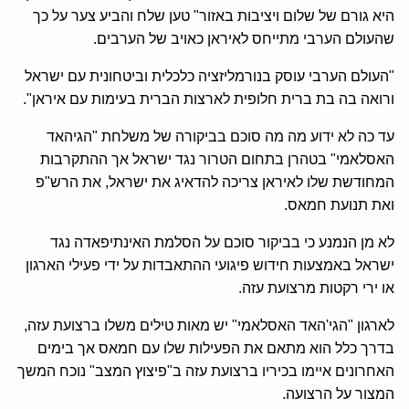
היא גורם של שלום ויציבות באזור" טען שלח והביע צער על כך
שהעולם הערבי מתייחס לאיראן כאויב של הערבים.
"העולם הערבי עוסק בנורמליזציה כלכלית וביטחונית עם ישראל
ורואה בה בת ברית חלופית לארצות הברית בעימות עם איראן".
עד כה לא ידוע מה מה סוכם בביקורה של משלחת "הגיהאד
האסלאמי" בטהרן בתחום הטרור נגד ישראל אך ההתקרבות
המחודשת שלו לאיראן צריכה להדאיג את ישראל, את הרש"פ
ואת תנועת חמאס.
לא מן הנמנע כי בביקור סוכם על הסלמת האינתיפאדה נגד
ישראל באמצעות חידוש פיגועי ההתאבדות על ידי פעילי הארגון
או ירי רקטות מרצועת עזה.
לארגון "הגי'האד האסלאמי" יש מאות טילים משלו ברצועת עזה,
בדרך כלל הוא מתאם את הפעילות שלו עם חמאס אך בימים
האחרונים איימו בכיריו ברצועת עזה ב"פיצוץ המצב" נוכח המשך
המצור על הרצועה.