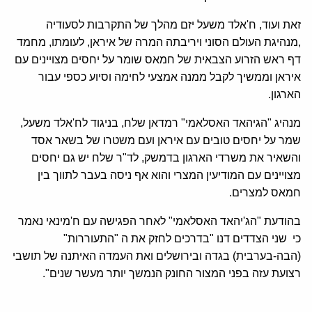
זאת ועוד, ח'אלד משעל יזם מהלך של התקרבות לסעודיה
,מנהיגת העולם הסוני ויריבתה המרה של איראן, לעומתו, מחמד
דף ראש הזרוע הצבאית של חמאס שומר על יחסים מצויינים עם
איראן וממשיך לקבל ממנה אמצעי לחימה וסיוע כספי עבור
הארגון.
מנהיג "הגיהאד האסלאמי" רמדאן שלח, בניגוד לח'אלד משעל,
שמר על יחסים טובים עם איראן ועם משטרו של בשאר אסד
והשאיר את משרדי הארגון בדמשק, לד"ר שלח יש גם יחסים
מצויינים עם המודיעין המצרי והוא אף ניסה בעבר לתווך בין
חמאס למצרים.
בהודעת "הג'יהאד האסלאמי" לאחר הפגישה עם ח'מינאי נאמר
כי שני הצדדים דנו "בדרכים לחזק את ה "התעוררות"
(הבה-בערבית) בגדה ובירושלים ואת העמדה האיתנה של תושבי
רצועת עזה בפני המצור החונק הנמשך יותר מעשר שנים".