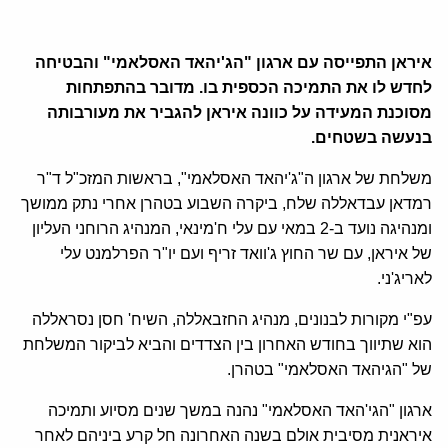
איראן התפייסה עם ארגון "הג'יהאד האסלאמי" והבטיחה
לחדש לו את התמיכה הכספית בו. מדובר בהתפתחות
מסוכנת המעידה על כוונה איראן להגביר את מעורבותה
בנעשה בשטחים.
משלחת של ארגון ה"ג'יהאד האסלאמי", בראשות המזכ"ל ד"ר
רמדאן עבדאללה שלח, ביקרה השבוע בטהרן אחרי נתק ממושך
ומנהיגה נועד ב-2 במאי עם עלי ח'מינאי, המנהיג הרוחני העליון
של איראן, עם שר החוץ ג'וואד זריף ועם יו"ר הפרלמנט עלי
לאריג'ני.
עפ"י מקורות לבנונים, מנהיג החזבאללה, השיח' חסן נסראללה
הוא שתיווך בחודש האחרון בין הצדדים והביא לביקור המשלחת
של "הגיהאד האסלאמי" בטהרן.
ארגון "הגי'האד האסלאמי" נהנה במשך שנים מסיוע ותמיכה
איראנית מסיבית אולם בשנה האחרונה חל קרע ביניהם לאחר