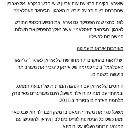
שאיראן הקימה ברצועת עזה ארגון שיעי חדש הנקרא "אלצאברין"
שהתבסס בין היתר על פורשים מארגון "הג'יהאד האסלאמי".
לפני כחצי שנה הפסיקה גם איראן את הסיוע הכספי החודשי
לארגון "הגי'האד האסלאמי" אשר נאלץ להפסיק את תשלום
המשכורות לפעיליו.
מעורבות איראנית עמוקה
יש לראות בהתקרבות המחודשת של איראן לארגון "הג'יהאד
האסלאמי" ביטוי למגמה של איראן להגביר את מעורבותה
בנעשה בשטחים.
היחסים של איראן עם ההנהגה המדינית של תנועת חמאס,
ובמיוחד עם מנהיגה ח'אלד משעל, הינם מעורערים מאז פרוץ
מלחמת האזרחים בסוריה ב-2011.
משעל סגר את משרדי חמאס בדמשק ועבר לדוחא שבקטאר
ומאז כשלו כל הניסיונות לפייס בינו לבין איראן ולהפגישו עם
המנהיג הרוחני העליון עלי ח'מינאי.