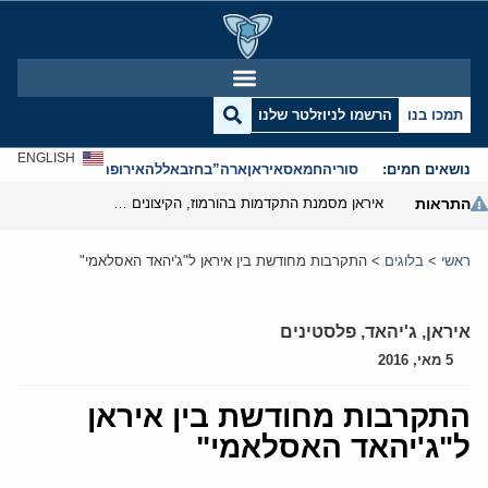
תמכו בנו
הרשמו לניוזלטר שלנו
ENGLISH
נושאים חמים:
סוריה
חמאס
איראן
ארה”ב
חזבאללה
אירופה
אנטישמיות
התראות
איראן מסמנת התקדמות בהורמוז, הקיצונים מנסים לבלום
ראשי
>
בלוגים
>
התקרבות מחודשת בין איראן ל"ג'יהאד האסלאמי"
איראן
,
ג'יהאד
,
פלסטינים
5 מאי, 2016
התקרבות מחודשת בין איראן
ל"ג'יהאד האסלאמי"