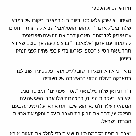
חידוש הסיוע הכספי
העיתון "א-שרק אלאווסט" דיווח ב-5 במאי כי ביקורו של רמדאן
שלח, מזכ"ל ארגון "ה'גיהאד האסלאמי" הביא להחזרת היחסים
עם איראן לקדמותם, הארגון דחה את ההצעה האיראנית
להתאחד עם ארגון "אלצאברין" ברצועת עזה אך סוכם שאיראן
תחדש את הסיוע הכספי לארגון בדיוק כפי שהיה לפני הנתק
ביניהן.
נראה כי איראן הצליחה שוב לגייס ארגון פלסטיני חשוב לצדה
במאבקה בעולם הסוני בראשותה של סעודיה.
ד"ר רמדאן שלח שילם את "מס השפתיים" המצופה ממנו
לאיראן בעקבות הפיוס, בהצהרות שלו אחרי הפגישה עם
המנהיג העליון ח'מינאי הוא שיבח את איראן על תמיכתה בעם
הפלסטיני, דחה את הביקורת הערבית עליה ותקף את ארצות
הברית וישראל.
"ארה"ב כופה מלחמה סונית-שיעית כדי לחלק את האזור, איראן