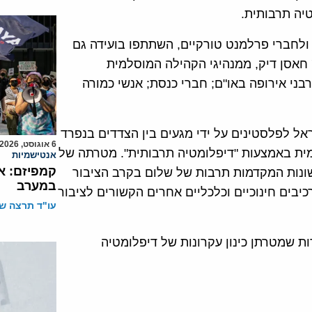
יה תרבותית.
ולחברי פרלמנט טורקיים, השתתפו בועידה גם
 חאסן דיק, ממנהיגי הקהילה המוסלמית
 רבני אירופה באו"ם; חברי כנסת; אנשי כמורה
שראל לפלסטינים על ידי מגעים בין הצדדים בנפרד
6 אוגוסט, 2026
למית באמצעות "דיפלומטיה תרבותית". מטרתה של
אנטישמיות
קמפיזם: א
שונות המקדמות תרבות של שלום בקרב הציבור
במערב
יבים חינוכיים וכלכליים אחרים הקשורים לציבור
עו"ד תרצה שו
ת שמטרתן כינון עקרונות של דיפלומטיה