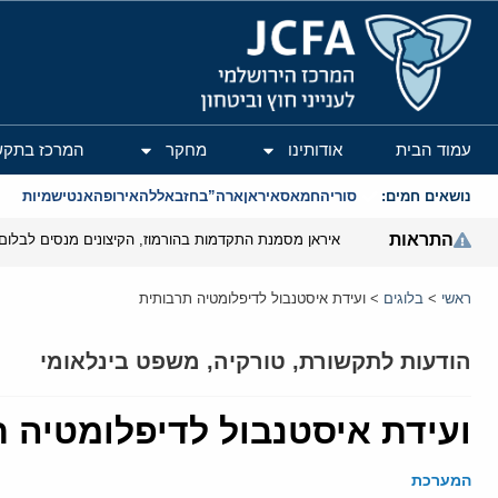
המרכז הירושלמי לענייני חוץ וביטחון
עמוד הבית
אודותינו
מחקר
המרכז בתקש
נושאים חמים:
סוריה
חמאס
איראן
ארה”ב
חזבאללה
אירופה
אנטישמיות
התראות
איראן מסמנת התקדמות בהורמוז, הקיצונים מנסים לבלום
ראשי
>
בלוגים
>
ועידת איסטנבול לדיפלומטיה תרבותית
הודעות לתקשורת
,
טורקיה
,
משפט בינלאומי
ועידת איסטנבול לדיפלומטיה 
המערכת