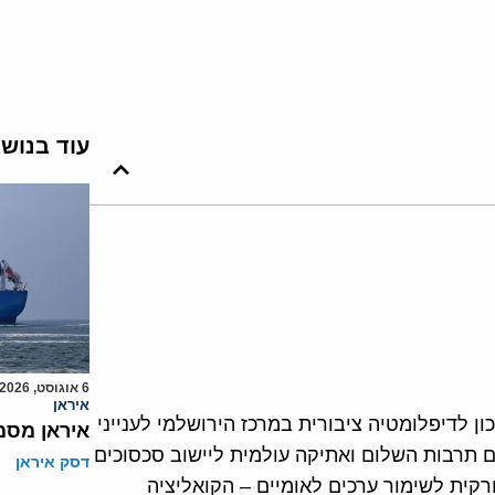
עוד בנוש
6 אוגוסט, 2026
איראן
השתתף השגריר אלן בייקר, מנהל מכון ICA, המכון לדיפלומטיה ציבורית במרכז הירושלמי לענייני
איראן מסמ
ום תרבות השלום ואתיקה עולמית ליישוב סכסוכים
דסק איראן
רקית לשימור ערכים לאומיים – הקואליציה