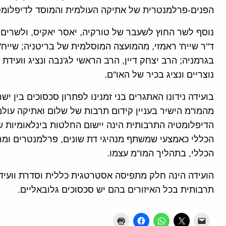
הפנים-פרלמנטרית של אתיקה העולמית והמוסד לדיפלומט
נוסף לשר החוץ לשעבר של טורקיה, יאסר יאקיס, ולשרים 
ד"ר שייח' ראמזי, מהמועצה המוסלמית של בריטניה; שייח'
בגרמניה; הרב יצחק דיין, הרב הראשי לג'נבה ונציג וועידת
נוצריים ונציג בכיר של האו"ם.
בועידה נידונו האתגרים בני זמנינו לפתרון סכסוכים בין י
מהמו"מ הישיר בעניין קידום תרבות של שלום ואתיקה עו
הדיפלומטיה התרבותית הינה יישום החלטות בינלאומיות 
הכללי כאמצעי שמשתף מנהיגי דת שונים, פרלמנטרים ומרכ
הכללי, בתהליך המו"מ עצמו.
הועידה הינה חלק מתפיסה אסטרטגית כללית וסדרת וועידו
תרבותית בכל האיזורים בהם יש סכסוכים גלובאליים.