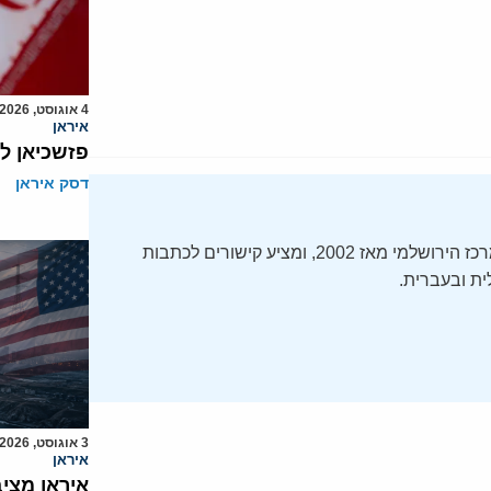
4 אוגוסט, 2026
איראן
פזשכיאן ל
דסק איראן
ה-Daily Alert הידוע – תקציר חדשות ישראל, מופק על ידי המרכז הירושלמי מאז 2002, ומציע קישורים לכתבות
ת ובעברית.
3 אוגוסט, 2026
איראן
איראן מצי