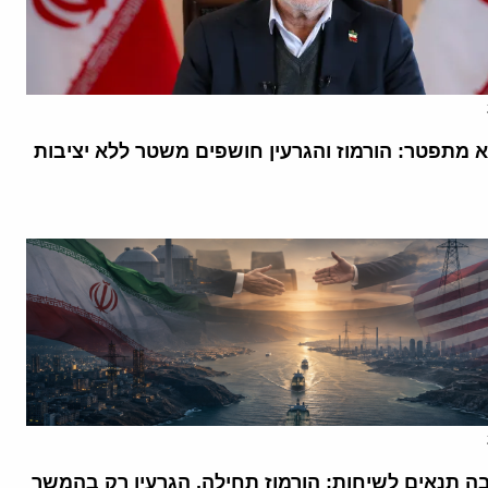
א מתפטר: הורמוז והגרעין חושפים משטר ללא יציבות
בה תנאים לשיחות: הורמוז תחילה, הגרעין רק בהמשך