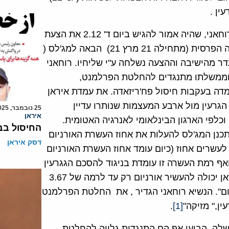
ין .
הנשיא, חסן רוחאני, שהיה אמור להגיש ביום ד' 2.12 את הצעת
התקציב לשנה הפרסית (מתחילה 21 מרץ 21) הבאה למג'לס (
דר מהישיבה וההצעה נשלחה ע"י שליחיו. רוחאני
 וממשלתו מתנגדים להחלטת הפרלמנט,
ה בעקבות חיסול פח'ריזאדה. את עמדת איראן
גרעין מול ארבע המעצמות שנותרו עדיין
25 נובמבר, 2025
איראן
 וכלפי הארגון הבינלאומי לאנרגיה האטומית.
החיסול בב
כנן המג'לס להעלות את אחוז העשרת האורניום
דסק איראן
לעשרים אחוז (כיום עומד אחוז העשרת האורניום
אחוז ואף רמת העשרה זו עומדת בניגוד להסכם הגגרעין
הקובע כי איראן יכולה להעשיר אורניום רק עד לרמה של 3.67
שר "לצרכי שלום". הנשיא רוחאני הגדיר , את החלטת הפרלמנט
ן," מזיקה"
[1]
.
משלה הביעו אף הם התנגדות גלויה להחלטת