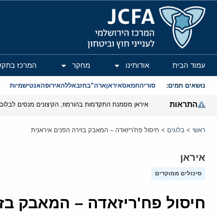
המרכז הירושלמי לענייני חוץ וביטחון
עמוד הבית
אודותינו
מחקר
המרכז בתקש
נושאים חמים:
סוריה
חמאס
איראן
ארה”ב
חזבאללה
אירופה
אנטישמיות
התראות
איראן מסמנת התקדמות בהורמוז, הקיצונים מנסים לבלום
ראשי
>
בלוגים
>
חיסול פח'ריזאדה – המאבק בזירה הפנים איראנית
איראן
סיכולים ממוקדים
חיסול פח'ריזאדה – המאבק בזי