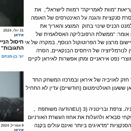
ר (1 דצמ') – כשברקע קריאות "מוות לאמריקה" ו"מוות לישראל", את
ת סנקציות והגנה על האינטרסים של האומה
נט הכניס שינוי בחוק המוצע והאריך את
31 יולי, 2024
 אומר: "ממשלת הרפובליקה האסלאמית של
איראן
חיסול הניי
ישום מרצון של הפרוטוקול הנוסף, במקרה של אי
התגובות"
ן לנורמליזציה של היחסים הבנקאיים, הסרה
יוני בן-מנחם
צרי נפט איראניים ומתן אפשרות לאיראן לקיים
 חזק לאויביה של איראן ובמרכזו המשחק החד
ן ששעון האולטימטום (חודשיים) עדין לא התחיל
בעקבות החלטת הפרלמנט האיראני פרסמו ממשלות גרמניה, צרפת ובריטניה (3 (EUהודעה משותפת ,
חי סבא"א ולהעלות את אחוז העשרת האורניום
הסנקציות "מדאיגים ביותר ואינם עולים בקנה
9 אפריל, 2024
איראן