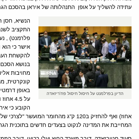
עתידה להשליך על אופן התנהלותה של איראן בהסכם הגרע
פלרמנט) , נע
אישר כי הוא
להקשחת העמד
בנושא הסכם ה
מחויבות אליו
קונקרטית, מת
באופן דרמטי 
הדיון בפרלמנט על חיסול חיסול פח'ריזאדה
על 4.5 
אחוז) ואף להחזיק ב120 ק"ג מהחומר המוע
המחייבת את המדינה לנקוט בצעדים חדשים בתוכנית הגרעי
סעיד חטיבזאדה, דובר משרד החוץ ועלי רביעי, דובר המ