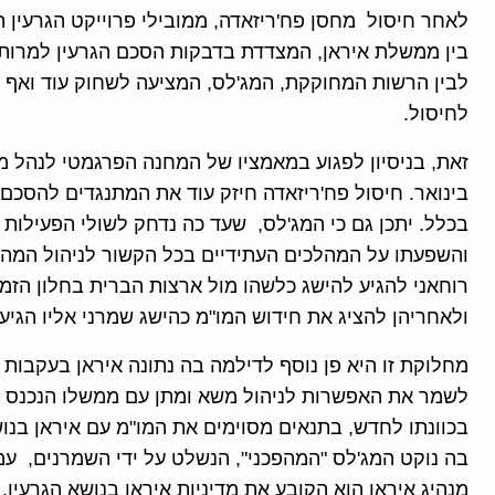
בין ממשלת איראן, המצדדת בדבקות הסכם הגרעין למרות 
לבין הרשות המחוקקת, המג'לס, המציעה לשחוק עוד ואף 
לחיסול.
זאת, בניסיון לפגוע במאמציו של המחנה הפרגמטי לנהל מו
בינואר. חיסול פח'ריזאדה חיזק עוד את המתנגדים להסכם 
בכלל. יתכן גם כי המג'לס, שעד כה נדחק לשולי הפעילות ב
והשפעתו על המהלכים העתידיים בכל הקשור לניהול המהל
רוחאני להגיע להישג כלשהו מול ארצות הברית בחלון הזמנ
ולאחריהן להציג את חידוש המו"מ כהישג שמרני אליו הגיעו
מחלוקת זו היא פן נוסף לדילמה בה נתונה איראן בעקבות ה
לשמר את האפשרות לניהול משא ומתן עם ממשלו הנכנס של נ
בכוונתו לחדש, בתנאים מסוימים את המו"מ עם איראן בנושא
בה נוקט המג'לס "המהפכני", הנשלט על ידי השמרנים, עמ