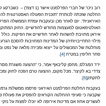
רוב ניכר של חברי הפרלמנט איש
החלטה שזכתה לכותרת "תוכנית הפעולה האסטרטגית להסר
האיראנית". יום לאחר מכן ובעקבות עמדת הממשלה הפרלמ
האולטימאטום למעצמות מחודש לחודשיים. החוק המתוקן
איראן מחויבת להשהות לאחר חודשיים את הפיקוח, כולל י
מילוי התחייבויותיהן של המדינות המחויבות להסכם הגרעי
מוחלטת של המכשולים על ייצוא ומכירה מלאה של נפט ומו
סחר חליפין במט"ח
[4]
.
יו"ר המג'לס, מחסן קליבאף אמר, כי "ההצעה משגרת מסר
צדדי בא לקיצו". מכל מקום, ההצעה טרם הפכה לחוק ומכא
לתקתק
[5]
.
שקבעה כי סעיפי ההחלטה הקוראים להפסיק את פעולת פק
לעשרים אחוז אם מדינות אירופה לא יוכלו לפצות על נזקי 