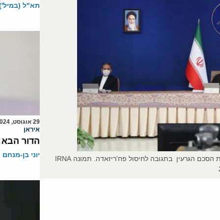
תא"ל (במיל') 
29 אוגוסט, 2024
איראן
הדור הבא 
יוני בן-מנחם
הנשיא וסגנו מתנגדים בתוקף להחלטת הפרלמנט להפר מהותיות את הסכם הגרעין בתגובה לחיסול פח'ריזאדה. תמונה IRNA