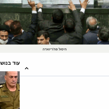
חיסול פח'ריזאדה
עוד בנוש