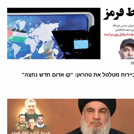
יירות מטלטל את טהראן: "קו אדום חדש נחצה"