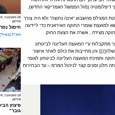
ך דיפלומטיה (מול הממשל האמריקאי החדש).
28 ספטמבר, 2024
טת המג'לס מהשבוע "אינה נחוצה" ולא היה צורך
איראן
א למועצת שומרי החוקה האיראנית כדי ליידעה
חיסול נסר
קה מצידה , אשרה את הצעת החוק.
תא"ל (במיל') 
ני מתקבלות ע"י המועצה העליונה לביטחון
שלה
[2]
) והן מחייבות את כולם לאחר אישור
חוקה ותמיכת המועצה העליונה לביטחון לאומי
 חלון זמנים קצר לניהול המו"מ – עד הבחירות
18 ספטמבר, 2024
איראן
פיצוץ הבי
גובר"