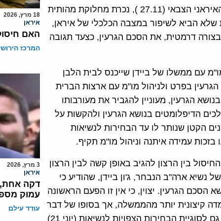
לאחר חיסול מחסן פח'ריזאדה, ממובילי פרוייקט הגרעין האיראני הצבאי (27.11 ), נכרת מחלוקת מהותית
18 מרץ, 2026
שלא הביא לשיפור במצבה הכלכלי של איראן,
איראן
האם חיסול
בצורה דרמטית, את הסכם הגרעין, כצעד תגובה
המרכז הירושל
"מ עם ממשלו של ביידן שייכנס לבית הלבן
הגרעין בפרט ולניהול מו"מ עם ארצות הברית
נושא הגרעין, מעוניין להגביר את מעורבותו
כים הדיפלומטים בנושא הגרעין ולהקשות על
ים הקטן שנותר לו עד הבחירות לנשיאות
 בזכות עמידה איתנה וניהול מו"מ תקיף.
חיסול בין הרצון להגיב באופן קשה לבין הרצון
3 מרץ, 2026
איראן
שיא ארה"ב הנבחר, ג'ון ביידן, שהודיע כי
דקה אחת, ע
 הסכם הגרעין. יצוין, כי אין זו הפעם הראשונה
עמוק מספי
דה קיצונית יותר מהממשלה, אך בסופו של דבר
עודד עילם
מנהיג איראן הוא הקובע את מדיניות איראן בנושא הגרעין. גם לסוגיית הבחירות הצפויות לנשיאות (יוני 21)