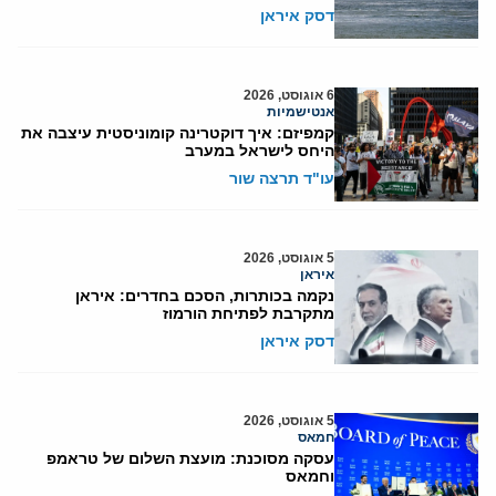
דסק איראן
6 אוגוסט, 2026
אנטישמיות
קמפיזם: איך דוקטרינה קומוניסטית עיצבה את
היחס לישראל במערב
עו"ד תרצה שור
5 אוגוסט, 2026
איראן
נקמה בכותרות, הסכם בחדרים: איראן
מתקרבת לפתיחת הורמוז
דסק איראן
5 אוגוסט, 2026
חמאס
עסקה מסוכנת: מועצת השלום של טראמפ
וחמאס