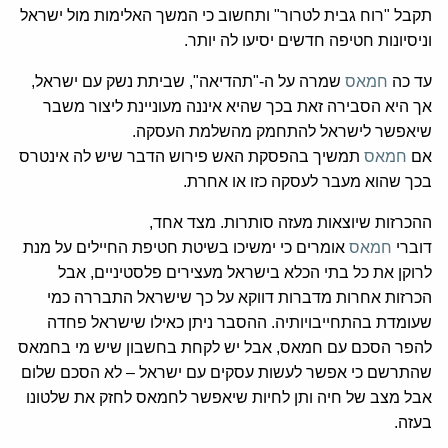
תקבל "רוח גבית לטרור" ותחשוב כי המשך האלימות מול ישראל
וניסיונות חטיפה חדשים יסיעו לה יותר.
עד כה
חמאס
שמרה על ה-"תהדיאה", שביתת נשק עם ישראל,
אך היא הסבירה זאת בכך שהיא איננה מעוניינת ליצור משבר
שיאפשר לישראל להתחמק מהשלמת העסקה.
אם
חמאס
תמשיך בהפסקת האש פירוש הדבר שיש לה אינטרס
בכך שהוא מעבר לעסקה כזו או אחרת.
ההכרזות שיוצאות מעזה סותרות. מצד אחד,
דוברי
חמאס
אומרים כי ימשיכו בשיטת חטיפת החיילים על מנת
לרוקן את כל בתי הכלא בישראל מעצירים פלסטיניים, אבל
הכרזות אחרות מדברות דווקא על כך שישראל התבררה כמי
שעומדת בהתחייבויותיה. ההסבר ניתן כאילו שישראל פחדה
להפר הסכם עם חמאס, אבל יש לקחת בחשבון שיש מי בחמאס
שהתרשם כי אפשר לעשות עסקים עם ישראל – לא הסכם שלום
אבל מצב של חיה ותן לחיות שיאפשר לחמאס לחזק את שלטונו
בעזה.