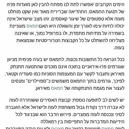
הימים הקרובים יאפשרו לתת לנו מפתח להבין לאן מועדות פניה
של תנועת החמאס. התהדיאה שברירית מאוד ואין שקט מוחלט
מעזה אלא טפטופים של שיגור קאסמים. זהו מצב שישראל אינה
יכולה לחיות עימו לאורך זמן והשאלה היא האם
חמאס
מעוניינת
בשמירה על מתיחות מתמדת, ולו בפרופיל נמוך, או שאיננה
מצליחה להשתלט על כל הקבוצות הטרוריסטיות שנמצאות
בעזה.
ככל הנראה כל התשובות נכונות. לחמאס יש בעיה פנימית מכיוון
שגורמים פרו-איראניים בתוכה אינם מוכנים שהתנועה תתנתק
מאיראן ותעבור לקשר עם המעצמות הסוניות כמו סעודיה וקטאר.
לפיכך, גורמים בתוך החמאס משמשים כ"ספויילרים" ומנסים
לעצור את מגמת התנתקותה של
חמאס
מאיראן.
יש לשים לב לתופעה נוספת: קבוצת האסירים ששוחררה לעזה
לא עברה דרך נקודת גבול משותפת לעזה ולישראל אלא הועברה
לסיני ונכנסה לעזה ממצרים. פירוש הדבר הוא שבניגוד לכל
הידיעות המדברות על התפייסות בין רמאללה
לעזה,
חמאס
מעוניינת בקשר עם
מצרים
ולא עם הגדה המערבית.