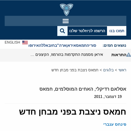
תמכו בנו
הרשמו לניוזלטר שלנו
ENGLISH
נושאים חמים:
סוריה
חמאס
איראן
ארה”ב
חזבאללה
אירופה
אנטישמיות
התראות
איראן מסמנת התקדמות בהורמוז, הקיצונים מנסים לבלום
ראשי
>
בלוגים
>
חמאס ניצבת בפני מבחן חדש
אסלאם רדיקלי
,
האחים המוסלמים
,
חמאס
19 דצמבר, 2011
חמאס ניצבת בפני מבחן חדש
פינחס ענברי