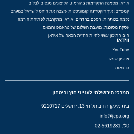
איראן מסמנת התקדמות בהורמוז, הקיצונים מנסים לבלום
קמפיזם: איך דוקטרינה קומוניסטית עיצבה את היחס לישראל במערב
נקמה בכותרות, הסכם בחדרים: איראן מתקרבת לפתיחת הורמוז
עסקה מסוכנת: מועצת השלום של טראמפ וחמאס
הים התיכון עשוי להיות החזית הבאה של איראן
ווידאו
YouTube
ארכיון שמע
הרצאות
המרכז הירושלמי לענייני חוץ וביטחון
בית מילקן רחוב תל חי 13, ירושלים 9210717
info@jcpa.org
טל': 02-5619281