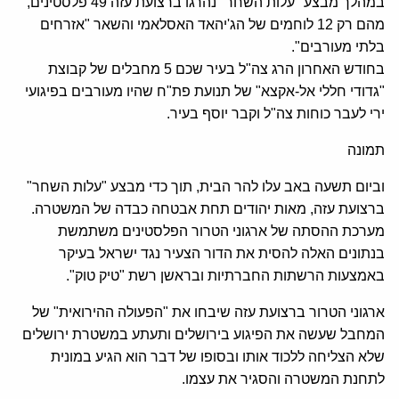
במהלך מבצע "עלות השחר" נהרגו ברצועת עזה 49 פלסטינים,
מהם רק 12 לוחמים של הג'יהאד האסלאמי והשאר "אזרחים
בלתי מעורבים".
בחודש האחרון הרג צה"ל בעיר שכם 5 מחבלים של קבוצת
"גדודי חללי אל-אקצא" של תנועת פת"ח שהיו מעורבים בפיגועי
ירי לעבר כוחות צה"ל וקבר יוסף בעיר.
תמונה
וביום תשעה באב עלו להר הבית, תוך כדי מבצע "עלות השחר"
ברצועת עזה, מאות יהודים תחת אבטחה כבדה של המשטרה.
מערכת ההסתה של ארגוני הטרור הפלסטינים משתמשת
בנתונים האלה להסית את הדור הצעיר נגד ישראל בעיקר
באמצעות הרשתות החברתיות ובראשן רשת "טיק טוק".
ארגוני הטרור ברצועת עזה שיבחו את "הפעולה ההירואית" של
המחבל שעשה את הפיגוע בירושלים ותעתע במשטרת ירושלים
שלא הצליחה ללכוד אותו ובסופו של דבר הוא הגיע במונית
לתחנת המשטרה והסגיר את עצמו.