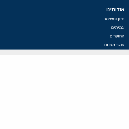
אודותינו
חזון ומשימה
עמיתים
החוקרים
אנשי מפתח
לסטודנטים ומתמחים
מחקר
תימן
תוניסיה
תהליך השלום
רוסיה
קנדה
קטאר
פלסטינים
ערבי ישראל