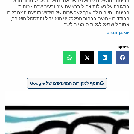
הביטחון חוששים שהוא מבשר את תחילתו של גל טרור חדש
בתגובה על פעילות צה"ל ברצועת עזה ובעיר שכם • כוחות
הביטחון חייבים להיערך לאפשרות של חידוש תופעת המחבלים
הבודדים • הזעם ברחוב הפלסטיני הוא גדול והתסכול הוא רב,
אסור לישראל לגלות סימני חולשה
יוני בן-מנחם
שיתוף
הוסף למקורות המועדפים של Google