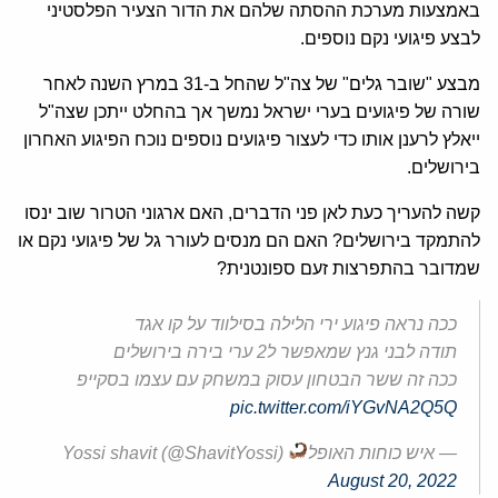
באמצעות מערכת ההסתה שלהם את הדור הצעיר הפלסטיני
לבצע פיגועי נקם נוספים.
מבצע "שובר גלים" של צה"ל שהחל ב-31 במרץ השנה לאחר
שורה של פיגועים בערי ישראל נמשך אך בהחלט ייתכן שצה"ל
ייאלץ לרענן אותו כדי לעצור פיגועים נוספים נוכח הפיגוע האחרון
בירושלים.
קשה להעריך כעת לאן פני הדברים, האם ארגוני הטרור שוב ינסו
להתמקד בירושלים? האם הם מנסים לעורר גל של פיגועי נקם או
שמדובר בהתפרצות זעם ספונטנית?
ככה נראה פיגוע ירי הלילה בסילווד על קו אגד
תודה לבני גנץ שמאפשר ל2 ערי בירה בירושלים
ככה זה ששר הבטחון עסוק במשחק עם עצמו בסקייפ
pic.twitter.com/iYGvNA2Q5Q
— איש כוחות האופל
Yossi shavit (@ShavitYossi)
August 20, 2022