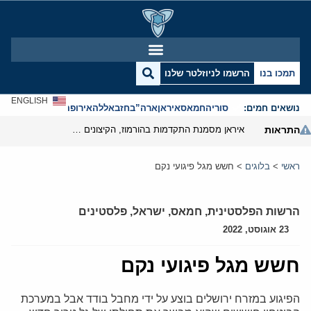
תמכו בנו
הרשמו לניוזלטר שלנו
ENGLISH
נושאים חמים:
סוריה
חמאס
איראן
ארה”ב
חזבאללה
אירופה
אנטישמיות
התראות
איראן מסמנת התקדמות בהורמוז, הקיצונים מנסים לבלום
ראשי
>
בלוגים
>
חשש מגל פיגועי נקם
הרשות הפלסטינית
,
חמאס
,
ישראל
,
פלסטינים
23 אוגוסט, 2022
חשש מגל פיגועי נקם
הפיגוע במזרח ירושלים בוצע על ידי מחבל בודד אבל במערכת