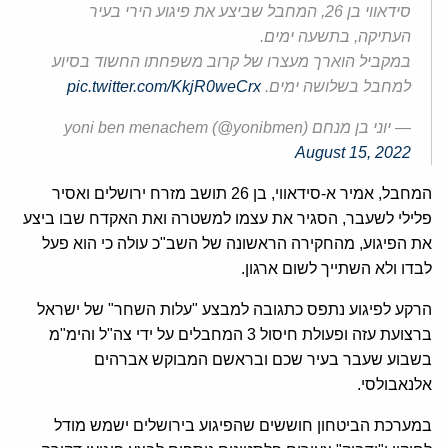
סידאווי בן 26, המחבל שביצע את פיגוע הירי בעיר
העתיקה, בתשעה ימים.
במקביל הוארך מעצרו של קרוב משפחתו החשוד בסיוע
למחבל בשלושה ימים.
pic.twitter.com/KkjR0weCrx
— יוני בן מנחם yoni ben menachem (@yonibmen)
August 15, 2022
המחבל, אמיר א-סידאווי, בן 26 תושב מזרח ירושלים ואסיר
פלילי לשעבר, הסגיר את עצמו למשטרה ואת האקדח שבו ביצע
את הפיגוע, מהחקירה הראשונה של השב"כ עולה כי הוא פעל
לבדו ולא השתייך לשום ארגון.
הרקע לפיגוע נתפס כתגובה למבצע "עלות השחר" של ישראל
ברצועת עזה ופעולת חיסול 3 המחבלים על ידי צה"ל והימ"מ
בשבוע שעבר בעיר שכם ובראשם המבוקש אברהים
אלנאבולסי.
במערכת הביטחון חוששים שהפיגוע בירושלים ישמש מודל