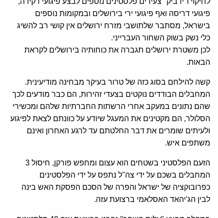
לחיקוי ו"ידביק" צעירים פלסטינים נוספים לבצע פיגועי דקירה,
פיגועי דריסה ואף פיגועי ירי בירושלים ובמקומות נוספים
בישראל, מסתבר שלתושבי מזרח ירושלים אין קושי רב להשיג
כלי נשק בשוק השחור העברייני.
לכן משטרת ירושלים תגברה את כוחותיה בירושלים לקראת
הבאות.
קשה להילחם בסוג כזה של טרור בעיקר מבחינה מודיעינית.
המחבלים הבודדים נוקטים בצעדי זהירות, הם כבר מודעים לכך
שהם נתונים במעקב אחרי הרשתות החברתיות שלהם ומכשירי
הסלולר, הם מקטינים את המעגל שיודע על כוונתם לצאת לפיגוע
ולעיתים שומרים את דבר החלטתם עד לרגע האחרון ואינם
משתפים איש.
הזעם הפלסטיני בשטחים הוא עצום ומחפש פורקן, חיסול 3
המחבלים בשכם על ידי צה"ל נתפס על ידי הפלסטינים
כפרובוקציה של ישראל והפרה של הסכם הפסקת האש בינה
לבין הג'יהאד האסלאמי ברצועת עזה.