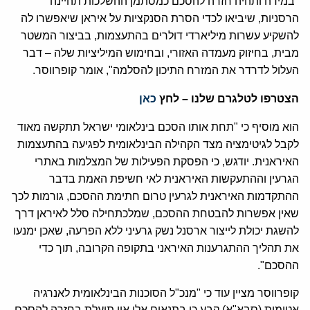
"במידה ותהיה חזרה להסכם כמסתמן ההשלכות תהיינה
הרסניות, שיביאו לכדי הסרת הסנקציות על איראן שיאפשרו לה
להשקיע עשרות מיליארדי דולרים בהתעצמות, בביצור המשטר
מבית, בחיזוק מעמדה האזורי, ובחימוש המיליציות שלה – דבר
העלול לדרדר את המזרח התיכון להסלמה", אומר קופרווסר.
הצטרפו לטלגרם שלנו – לחץ
כאן
הוא מוסיף כי "תחת אותו הסכם בינלאומי ישראל תתקשה מאוד
לקבל לגיטימציה מצד הקהילה הבינלאומית לפגיעה בהתעצמות
האיראנית. יודגש, כי הפסקת הפעילות של המצלמות באתרי
הגרעין וההתעקשות האיראנית לאי חשיפת האמת בדבר
ההתקדמות האיראנית לגרעין טרום חתימת ההסכם, גורמות לכך
שאין אפשרות להבטחת ההסכם, שמלכתחילה סלל לאיראן דרך
להשגת יכולת לייצור ארסנל נשק גרעיני ללא הפרעה, שאכן ימנעו
את תהליך ההתגרענות האיראני בתקופה הקרובה, תוך כדי
ההסכם".
קופרווסר מציין עוד כי "מנכ"ל הסוכנות הבינלאומית לאנרגיה
אטומית (סבא"א) קבע כי בתנאים אלו אין תועלת בחזרה להסכם