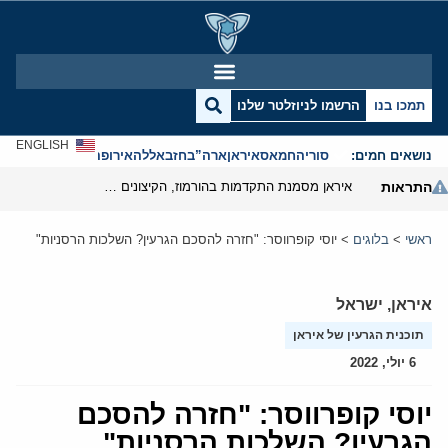
תמכו בנו
הרשמו לניוזלטר שלנו
ENGLISH
נושאים חמים:
סוריה
חמאס
איראן
ארה”ב
חזבאללה
אירופה
אנטישמיות
התראות
איראן מסמנת התקדמות בהורמוז, הקיצונים מנסים לבלום
ראשי
>
בלוגים
>
יוסי קופרווסר: "חזרה להסכם הגרעין? השלכות הרסניות"
איראן
,
ישראל
תוכנית הגרעין של איראן
6 יולי, 2022
יוסי קופרווסר: "חזרה להסכם
הגרעין? השלכות הרסניות"