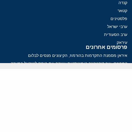
קנדה
קטאר
פלסטינים
ערבי ישראל
ערב הסעודית
עיראק
פרסומים אחרונים
איראן מסמנת התקדמות בהורמוז, הקיצונים מנסים לבלום
קמפיזם: איך דוקטרינה קומוניסטית עיצבה את היחס לישראל במערב
נקמה בכותרות, הסכם בחדרים: איראן מתקרבת לפתיחת הורמוז
עסקה מסוכנת: מועצת השלום של טראמפ וחמאס
הים התיכון עשוי להיות החזית הבאה של איראן
ווידאו
YouTube
ארכיון שמע
הרצאות