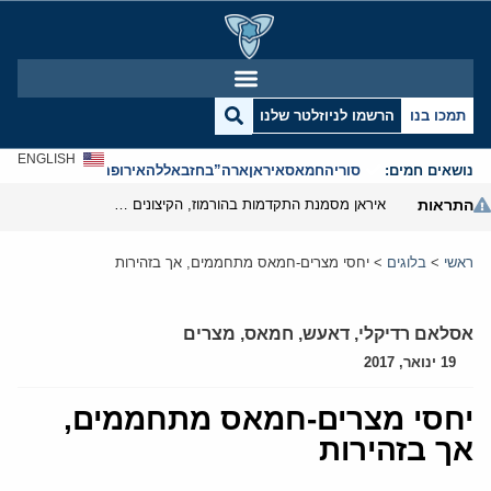
תמכו בנו
הרשמו לניוזלטר שלנו
ENGLISH
נושאים חמים:
סוריה
חמאס
איראן
ארה”ב
חזבאללה
אירופה
אנטישמיות
התראות
איראן מסמנת התקדמות בהורמוז, הקיצונים מנסים לבלום
ראשי
>
בלוגים
>
יחסי מצרים-חמאס מתחממים, אך בזהירות
אסלאם רדיקלי
,
דאעש
,
חמאס
,
מצרים
19 ינואר, 2017
יחסי מצרים-חמאס מתחממים,
אך בזהירות