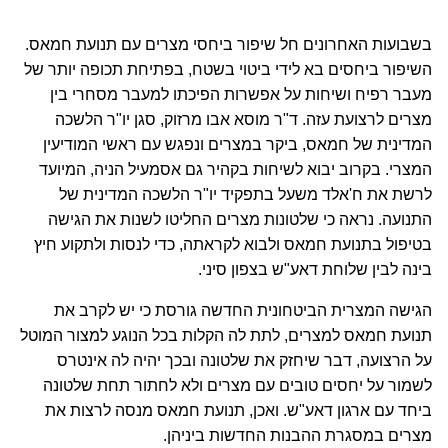
בשבועות האחרונים חל שיפור ביחסי מצרים עם תנועת חמאס.
השיפור ביחסים בא לידי ביטוי בשטח, בפתיחת תכופה יותר של
מעבר רפיח ושיחות על אפשרות הפיכתו למעבר מסחרי בין
מצרים לרצועת עזה. ד"ר מוסא אבו מרזוק, סגן יו"ר הלשכה
המדינית של חמאס, ביקר במצרים ונפגש עם ראשי המודיעין
המצרי. בקרוב יבוא לשיחות בקהיר גם אסמעיל הניה, המיועד
לרשת את ח'אלד משעל בתפקיד יו"ר הלשכה המדינית של
התנועה. נראה כי שלטונות מצרים החליטו לשנות את הגישה
בטיפול בתנועת חמאס ולבוא לקראתה, כדי לנסות ולתקוע חיץ
בינה לבין שלוחת דאע"ש בצפון סיני.
הגישה המצרית הביטחונית החדשה גורסת כי יש לקרב את
תנועת חמאס למצרים, לתת לה הקלות בכל הנוגע למצור המוטל
על הרצועה, דבר שיחזק את שלטונה ובכך יהיה לה אינטרס
לשמור על יחסים טובים עם מצרים ולא לחתור תחת שלטונה
ביחד עם ארגון דאע"ש. ואכן, תנועת חמאס מנסה לרצות את
מצרים במסגרת ההבנות החדשות ביניהן.