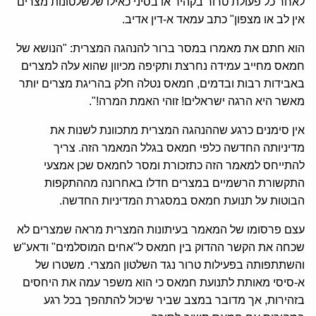
לאחר כל פעולת טרור בקהיר או בסיני כאילו שלשלטונות מצרים
אין לב או מצפון" כתב עמאד א-דין אדיב.
הוא חתם את מאמרו במסר ברור להנהגה המצרית: "הנושא של
חמאס מחייב עמידה נחרצת ותקיפה מכיוון שהוא עלה למצרים
באבידות רבות ובדמים, חמאס נטלה חלק בהריגת מצרים יותר
מאשר היא הרגה ישראלים! זוהי האמת המרה!".
אין סימנים כרגע שההנהגה המצרית מתכוונת לשנות את
מדיניותה החדשה כלפי חמאס בגלל המאמר הזה. צריך
להתייחס למאמר הזה כתזכורת ומסר לחמאס שכן אמצעי
התקשורת הרשמיים במצרים חדלו באחרונה מההתקפות
הבוטות על תנועת חמאס במסגרת המדיניות החדשה.
עצם פרסומו של המאמר בעיתונות המצרית מראה שמצרים לא
שכחה את הקשר ההדוק בין חמאס ל"אחים המוסלמים" ודאע"ש
והשתתפותה בפעילות טרור נגד השלטון המצרי. משטרו של
א-סיסי מאותת לתנועת חמאס כי הוא משפר עמה את היחסים
בזהירות, אך מדובר במצב שביר שיכול להתהפך בכל רגע