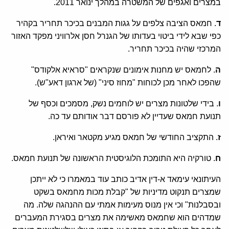
במצרים ואגפים של המשטרה במהלך ינואר 2011.
ד
. חמאס הציבה צלפים על גגות המבנים בכיכר תחריר בקהיר
כפי שבא לידי ביטוי בעדותו של הגנרל חסן אלרוויני מפקד האזור
המרכזי שהיה בכיכר תחריר.
ה
. לחמאס יש מחנות אימונים שנקראים "סראיא אלקודס"
שהפכו לאחר מכן לכוחות "מחוז סיני" (של ארגון דאע"ש).
ו
. בידי שלטונות מצרים יש לוחמים נשק, מסמכים וכסף של
תנועת חמאס שעדיין לא פורסם דבר אודותם עד כה.
ז
. התקציב החודשי של חמאס מגיע מקטאר ואיראן.
ח
. טורקיה היא התומכת הלוגיסטית הראשונה של תנועת חמאס.
העיתונאי עימאד א-דין אדיב כותב עוד במאמרו כי לא ייתכן
שמצרים תנקוט מדיניות של "קבלת מכות מחמאס בשקט
ובסבלנות" וכי אין מנוס מעימות אמתי עם ההנהגה שלה. מה
שמדהים הוא שחמאס מאשימה את מצרים בסגירת המעברים