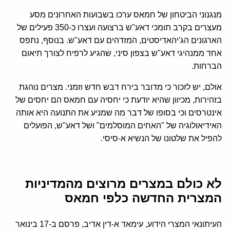
מנגנוני הביטחון של חמאס ערכו בשבועות האחרונים מסע
מעצרים בקרב תומכי דאע"ש ברצועה ועצרו כ-350 פעילים של
הארגונים הג'יהאדיסטים, המזדהים עם דאע"ש. בנוסף, נתפס
אחד ממנהיגי דאע"ש בצפון סיני, שהגיע לרפיח לצורך תיאום
הברחות.
אולם, יש לזכור כי מדובר בירח דבש חדש וזמני. מצרים נוהגת
בזהירות, מכיוון שהיא יודעת כי יחסיה עם חמאס הם יחסים של
אינטרסים וכי בסופו של דבר מה שמניע את התנועה היא אותה
האידיאולוגיה של "האחים המוסלמים" ושל דאע"ש, הפועלים
להפיל את שלטונו של הנשיא א-סיסי.
לא כולם במצרים מרוצים מהמדיניות
המצרית החדשה כלפי חמאס
העיתונאי המצרי הידוע, עימאד א-דין אדיב, פרסם ב-17 בינואר