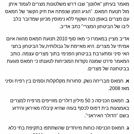
מאמר בעיתון "אלווטן" שבו דרש משלטונות מצרים לעמוד איתן
מול תנועת חמאס. "הגיע הזמן שנפתח את תיק הקשר של חמאס
עם מצרים באופן כנה ושקוף ללא נימוסין מכיוון שמדובר בלב
ליבו של הביטחון המצרי" כתב אדיב.
אדיב מציין במאמרו כי מאז סוף 2010 תנועת חמאס מהווה איום
אמיתי על מצרים. היא מאיימת על גבולותיה,על הביטחון בחצי
האי סיני ומתערבת בביטחון הפנימי בתוך מצרים עצמה. כותב
המאמר פירט שמונה נקודות המוכיחות לטענתו כי חמאס פוגעת
בביטחונה של מצרים.
א
. חמאס מבריחה נשק, סחורות מקלוקלות וסמים בין רפיח וסיני
מאז 2008.
ב
. חמאס הכניסה כ 50 מיליון דולרים מזוייפים מרפיח למצרים
באמצעות בית דפוס לכסף בעזה שהיא קיבלה מאיראן והידוע
בשם "הדולר האיראני".
ג
. חמאס הכניסה כוחות מיוחדים שהשתתפו בתקיפת בתי כלא