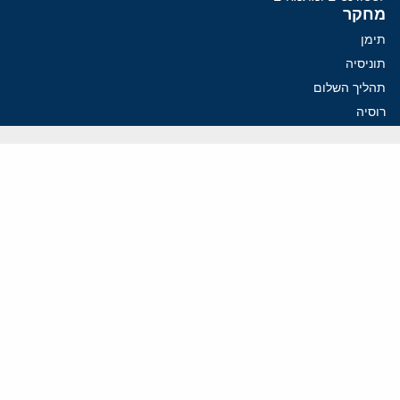
מחקר
תימן
תוניסיה
תהליך השלום
רוסיה
קנדה
קטאר
פלסטינים
ערבי ישראל
ערב הסעודית
עיראק
פרסומים אחרונים
איראן מסמנת התקדמות בהורמוז, הקיצונים מנסים לבלום
קמפיזם: איך דוקטרינה קומוניסטית עיצבה את היחס לישראל במערב
נקמה בכותרות, הסכם בחדרים: איראן מתקרבת לפתיחת הורמוז
עסקה מסוכנת: מועצת השלום של טראמפ וחמאס
הים התיכון עשוי להיות החזית הבאה של איראן