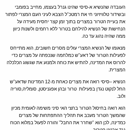
העובדה שהנשיא א-סיסי שהינו גנרל בעצמו, מחייב בפומבי
ובשידור טלוויזיוני חי את רמטכ"ל הצבא לעיני העם המצרי לפתור
את בעיית הטרור במצרים בתוך זמן קצר יחסית מעידה על
הנחישות של הנשיא להילחם בטרור ללא רחמים ולשנות כיוון
ממה שהיה נהוג עד כה.
מנאומו של הנשיא המצרי עולים מסרים חשובים, הוא מתייחס
לפעילות הטרור של דאע"ש כמלחמה שנכפתה על מצרים כדי
להרוס את המדינה, להתיש את כוחה ולמנוע את שגשוג הכלכלה
המצרית.
הנשיא –סיסי רואה את מצרים כאחת מ-12 המדינות שדאע"ש
החל לנקוט נגדן בפעילות טרור ובהן אפגניסטן, סומליה,סוריה
ולוב.
הוא רואה בחיסול הטרור בחצי האי סיני משימה לאומית מכיון
שהמשך הטרור מעכב את תהליך ההתפתחות של מצרים
כמדינה, לכן הוא "שחרר את החבל" והורה לפעול במלוא הכוח
נגד ארגוני הטרור.