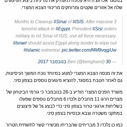
במסגד אלרווצ'ה היא עלולה להעתיק את מדיניות ביצוע הפיגועים
שלה אל אזורים שקטים ומרוחקים מריכוזי הצבא המצרי.
#Sinai
of
#ISIS
: After massive
3 Months to Cleanup
terrorist attack in
#Egypt
, President
#Sisi
orders
military to rid Sinai of ISIS, use all force necessary.
#Israel
should assist Egypt along border to wipe out
#Islamic
extremist.
pic.twitter.com/f4M9vqgjUw
— Ben (@benghand)
30 בנובמבר 2017
את זה מנסה הצבא המצרי למנוע במיוחד נוכח המשך הניסיונות,
גם לאחר הטבח במסגד, להוציא פיגועים נוספים בצפון סיני.
משרד הפנים המצרי הודיע ב-28 בנובמבר כי גורמי הביטחון של
מצרים הרגו 11 מחבלים ולכדו 6 מחבלים נוספים שפעלו
בשליחות ארגוני טרור בצפון סיני כדי לבצע גל של פיצוצים
במתקני משטרה וצבא וכנסיות בצפון סיני.
כמו כן נלכדו 3 מבריחים שהבריחו מכשירי קשר לתשתית הטרור