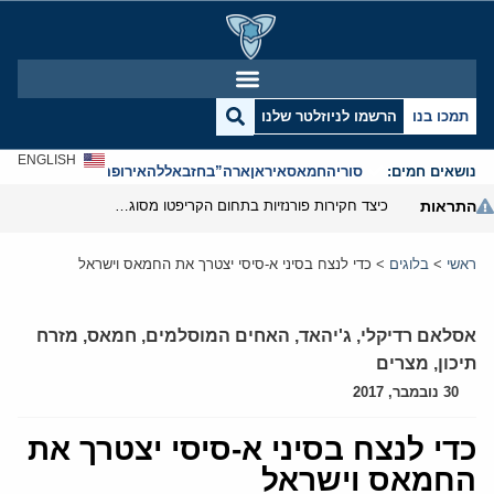
תמכו בנו
הרשמו לניוזלטר שלנו
ENGLISH
נושאים חמים:
סוריה
חמאס
איראן
ארה”ב
חזבאללה
אירופה
אנטישמיות
התראות
כיצד חקירות פורנזיות בתחום הקריפטו מסוגלות לפרק את המערך הפיננסי של משמרות המהפכה
ראשי
>
בלוגים
>
כדי לנצח בסיני א-סיסי יצטרך את החמאס וישראל
אסלאם רדיקלי
,
ג'יהאד
,
האחים המוסלמים
,
חמאס
,
מזרח
תיכון
,
מצרים
30 נובמבר, 2017
כדי לנצח בסיני א-סיסי יצטרך את
החמאס וישראל