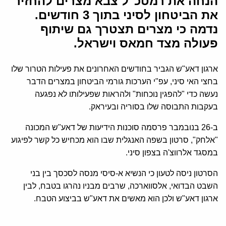
הנחה את רמטכ"ל צבא מצרים להחזיר
את הביטחון לסיני בתוך 3 חודשים.
נדמה כי מצרים תצטרך גם שיתוף
פעולה מצד חמאס וישראל.
ארגון דאע"ש הגביר בחודשים האחרונים את פעילות הטרור שלו
בחצי האי סיני, עפ"י הערכות גורמי הביטחון במצרים הדבר
נעשה כדי "להפגין נוכחות" ולהראות שפעילותו לא נפגעה
בעקבות התבוסה שלו בסוריה ובעיראק.
ב-26 בנובמבר פרסמה סוכנות הידיעות של דאע"ש המכונה
"אלחק", סרטון בשפה האנגלית שבו הוא מכחיש כל קשר לפיגוע
במסגד אלרווצ'ה בצפון סיני.
הסרטון ניסה לטעון כי הנשיא א-סיסי מנסה לסכסך בין בני
השבט הבדואי, אלסווארכה, שרבים מבניו נהרגו בטבח, לבין
ארגון דאע"ש ולכן הוא מאשים את דאע"ש בביצוע הטבח.