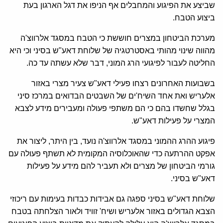
שביצע את הפיגוע והמחבלים אף הניפו את דגל הארגון בעת
ביצוע הטבח.
מערכת הביטחון במצרים חוששת כי הטבח במסגד אלרווצ'ה
מהווה שינוי מהותי באסטרטגיה של שלוחת דאע"ש בסיני וכי היא
החליטה לעבור לפיגועי הרג המוני, דבר שלא עשתה עד כה.
בשבועות האחרונים רצחו פעילי דאע"ש צעיר מצרי באזור
אלעריש ואת אחד השיח'ים של השבטים הבדואים במרכז סיני
בגלל שחשדו בהם כי הם משתפי פעולה ומעבירים מידע לצבא
המצרי על פעילות דאע"ש.
פיגוע ההרג ההמוני במסגד אלרווצ'ה נועד, בין היתר, ליצור את
אפקט ההרתעה כדי שהאוכלוסיה המקומית לא תשתף פעולה עם
גורמי הביטחון של מצרים ולא תעביר להם מידע על פעילות
דאע"ש בסיני.
שלוחת דאע"ש בסיני ספגה גם אבידות כבדות בעימות עם ריכוזי
הצבא הגדולים באזור אלעריש ושיח' זוויד ולאור הצלחתה בטבח