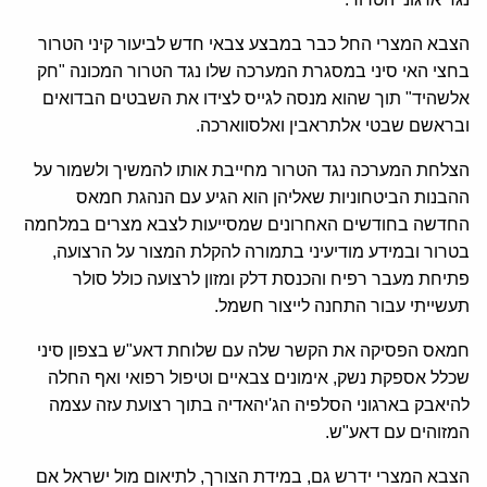
הצבא המצרי החל כבר במבצע צבאי חדש לביעור קיני הטרור
בחצי האי סיני במסגרת המערכה שלו נגד הטרור המכונה "חק
אלשהיד" תוך שהוא מנסה לגייס לצידו את השבטים הבדואים
ובראשם שבטי אלתראבין ואלסווארכה.
הצלחת המערכה נגד הטרור מחייבת אותו להמשיך ולשמור על
ההבנות הביטחוניות שאליהן הוא הגיע עם הנהגת חמאס
החדשה בחודשים האחרונים שמסייעות לצבא מצרים במלחמה
בטרור ובמידע מודיעיני בתמורה להקלת המצור על הרצועה,
פתיחת מעבר רפיח והכנסת דלק ומזון לרצועה כולל סולר
תעשייתי עבור התחנה לייצור חשמל.
חמאס הפסיקה את הקשר שלה עם שלוחת דאע"ש בצפון סיני
שכלל אספקת נשק, אימונים צבאיים וטיפול רפואי ואף החלה
להיאבק בארגוני הסלפיה הג'יהאדיה בתוך רצועת עזה עצמה
המזוהים עם דאע"ש.
הצבא המצרי ידרש גם, במידת הצורך, לתיאום מול ישראל אם