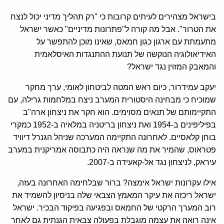
בישראל מצהירים לעיתים קרובות כי "רק תהליך מדיני יכול לנצח
את הטרור". אבל מה קורה ל"פתרונות מדיניים" כאשר ישראל
מתעמתת עם ארגון כגון חמאס, שאינו מוכן להתפשר על
האידיאולוגיה הנוקשה של תנועת ההתנגדות האיסלאמית
והמאבק המזוין נגד ישראל?
יעקב עמידרור, כיום ראש המטה לביטחון לאומי, ערך מחקר
שמוכיח כי מבחינה היסטורית המערב ניצח במלחמות גרילה, עם
התקיימותם של תנאים מסוימים. הוא חקר את ניצחון ארה"ב
בפיליפינים ב-1954 ואת ניצחון בריטניה במלאיה ב-1952 כמקרי
בוחן קלאסיים. לאחרונה התקיימה המערכה שניהל הגנרל דיוויד
פטראוס, שהמיר את מה שנראה היה כתבוסה אמריקנית במערב
עיראק, לניצחון נגד אל-קאעידה ב-2007.
אילו עקרונות ישראל אימצה? ברור שבלחימה האחרונה בעזה,
ישראל ריכזה את עיקר המאמץ הצבאי שלה בניסיון להשמיד את
רוב המערך הרקטי של החמאס ובפגיעה בפיקוד הבכיר. ישראל
אינה רואה את עצמה מוגבלת בפעולה צבאית הגנתית גם לאחר