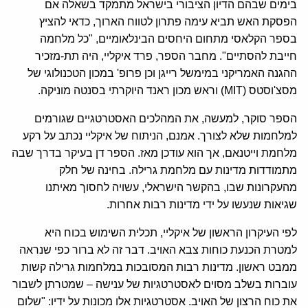
בימים שבהם הדיון הציבורי בישראל מתמקד בשאלה אם
הפסקת האש תביא עימה פתרון לטווח הארוך, כדאי להציץ
בספר הקלאסי מתחום היחסים הבינלאומיים, "כל מלחמה
חייבת להסתיים". מחבר הספר, פרד איקליי, היה תת-מזכיר
ההגנה האמריקני במימשל רייגן וכן פרופ' במכון הטכנולוגי של
מסצ'וסטס (MIT) וראש מכון ראנד היוקרתי בסנטה מוניקה.
הספר סוקר, למעשה, את המהלכים האסטרטגיים שגורמים
למלחמות שלא לצורך. אמנם, הניתוח של איקליי נכתב על רקע
מלחמת וייטנאם, אך הוא עודכן מאז. הספר דן בעיקר בדרך שבה
מתמודדות מדינות עם מלחמת גרילה. בחינה של חלק
מהעקרונות שבו, בהקשר הישראלי, עשויה לחסוך מאיתנו
שגיאות שנעשו על ידי מדינות רבות אחרות.
לפי העיקרון הראשון של איקליי, תכלית השימוש בכוח היא
למטרת הכנעת כוחות צבא האויב. דבר זה לא ברור כפי שנראה
ממבט ראשון. מדינות רבות המסובכות במלחמות גרילה קשות
עוברות בשלב מסוים לאסטרטגיות של ענישה – שמטרתן לשבור
את כוח הרצון של האויב. אסטרטגיות אלו מכונות על ידיו: "שלום