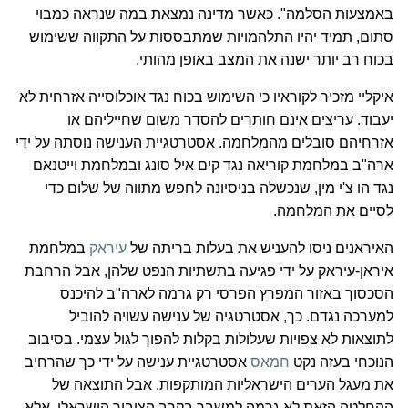
באמצעות הסלמה". כאשר מדינה נמצאת במה שנראה כמבוי
סתום, תמיד יהיו התלהמויות שמתבססות על התקווה ששימוש
בכוח רב יותר ישנה את המצב באופן מהותי.
איקליי מזכיר לקוראיו כי השימוש בכוח נגד אוכלוסייה אזרחית לא
יעבוד. עריצים אינם חותרים להסדר משום שחייליהם או
אזרחיהם סובלים מהמלחמה. אסטרטגיית הענישה נוסתה על ידי
ארה"ב במלחמת קוריאה נגד קים איל סונג ובמלחמת וייטנאם
נגד הו צ'י מין, שנכשלה בניסיונה לחפש מתווה של שלום כדי
לסיים את המלחמה.
האיראנים ניסו להעניש את בעלות בריתה של
עיראק
במלחמת
איראן-עיראק על ידי פגיעה בתשתיות הנפט שלהן, אבל הרחבת
הסכסוך באזור המפרץ הפרסי רק גרמה לארה"ב להיכנס
למערכה נגדם. כך, אסטרטגיה של ענישה עשויה להוביל
לתוצאות לא צפויות שעלולות בקלות להפוך לגול עצמי. בסיבוב
הנוכחי בעזה נקט
חמאס
אסטרטגיית ענישה על ידי כך שהרחיב
את מעגל הערים הישראליות המותקפות. אבל התוצאה של
ההחלטה הזאת לא גרמה למשבר בקרב הציבור הישראלי, אלא