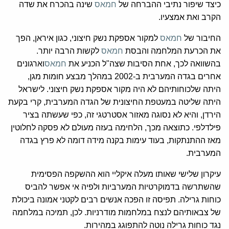
כיצד שיפור נתיבי ההברחה של
חמאס
שינה בהכרח את שדה
הקרב ואת אמצעיו.
החיבור של
חמאס
למקור אספקת נשק חיצוני, כגון איראן, הפך
את הכרעת המלחמה והבסת
חמאס
לקשות הרבה יותר.
בהשוואה לכך, אחת הסיבות שצה"ל הכניע את
חמאס
וארגונים
אחרים בגדה המערבית ב-2002 במהלך מבצע חומות מגן,
היתה שלכוחותיהם לא היה מקור אספקת נשק חיצוני. לישראל
היתה שליטה במעטפת החיצונית של הגדה המערבית, קרי בקעת
הירדן, והיא לא נסוגה מאזור אסטרטגי זה, כפי שעשתה בציר
פילדלפי. כתוצאה מכך, הלחימה בעזה מעולם לא פסקה לחלוטין
מאז ההתנתקות, בעוד עימות בקנה מידה דומה לא פרץ בגדה
המערבית.
עיקרון שלישי שאותו מעלה איקליי הוא ההשקפה הפסימית
שהשתרשה בדמוקרטיות המערביות ולפיה אי אפשר להביס
כוחות גרילה. תפיסה זו הפכה אנשים רבים לקטני אמונה ביכולת
של צבאותיהם לנצח במלחמות מודרניות. לכן, תמיכה במלחמה
נגד כוחות גרילה נוטה להתפוגג במהירות.