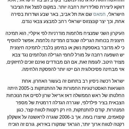
דווקא ליצירת סולידריות רחבה יותר. במקום לפצל את הציבור
הישראלי,
חמאס
שם את תל אביב, באר שבע ושדרות בסירה
אחת, וכך יצר קונצנזוס ישראלי רחב למבצע צבאי נגדם.
העיקרון השני שמנציח מלחמות מודרניות לפי איקליי, הוא תמיכה
חיצונית בכוחות הגרילה שנגדם המדינה נלחמת. אפשר להוסיף
כי לא מדובר באספקת נשק או במימון בלבד; לתמיכה חיצונית
יש השפעה רחבה על מורל לוחמי הגרילה הנלחמים נגד צבא
מצויד היטב. לעומת זאת, אם הם מבודדים ואינם זוכים לחיזוקים,
אזי מבחינה פסיכולוגית הם ייטו יותר להפסקת הלחימה.
ישראל רכשה ניסיון רב בתחום זה בעשור האחרון. אחת
השגיאות האסטרטגיות החמורות של ההתנתקות ב-2005 היתה
החלטתו של ראש הממשלה דאז אריאל שרון לסיים את הנוכחות
הצבאית בציר פילדלפי, שגררה הגדלה דרמטית של מספר
המנהרות. קודם להתנתקות, היו רק רקטות לטווח קצר, כגון
קסאמים, שיוצרו בעזה. אך ב-2006 שוגרה לראשונה על אשקלון
רקטה לטווח ארוך יותר, הגראד שמקורו באיראן. גורם זה הוכיח