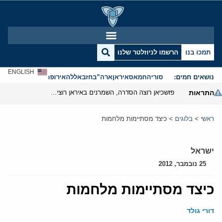
תמכו בנו
הרשמו לניוזלטר שלנו
ENGLISH
נושאים חמים:
סוריה
חמאס
איראן
ארה”ב
חזבאללה
אירופה
אנטישמיות
התראות
פזשכיאן רוצה הסדרה, השמרנים באיראן רוצים מנוף לחץ בהורמוז
ראשי
>
בלוגים
>
כיצד מסתיימות מלחמות
ישראל
25 נובמבר, 2012
כיצד מסתיימות מלחמות
דורי גולד