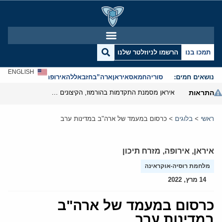
תמכו בנו
הרשמו לניוזלטר שלנו
ENGLISH
נושאים חמים:
סוריה
חמאס
איראן
ארה”ב
חזבאללה
אירופה
אנטישמיות
התראות
איראן מסמנת התקדמות בהורמוז, הקיצונים מנסים לבלום
ראשי
>
בלוגים
>
כרסום במעמד של ארה"ב במדינות ערב
איראן
,
אירופה
,
מזרח תיכון
מלחמת רוסיה-אוקראינה
14 מרץ, 2022
כרסום במעמד של ארה"ב
במדינות ערב