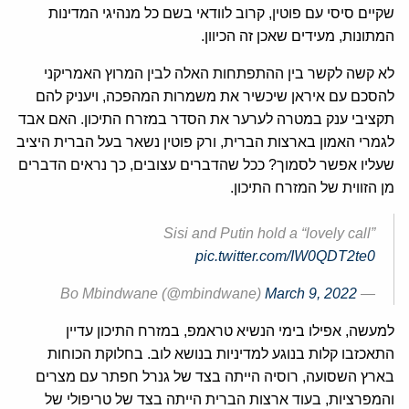
שקיים סיסי עם פוטין, קרוב לוודאי בשם כל מנהיגי המדינות
המתונות, מעידים שאכן זה הכיוון.
לא קשה לקשר בין ההתפתחות האלה לבין המרוץ האמריקני
להסכם עם איראן שיכשיר את משמרות המהפכה, ויעניק להם
תקציבי ענק במטרה לערער את הסדר במזרח התיכון. האם אבד
לגמרי האמון בארצות הברית, ורק פוטין נשאר בעל הברית היציב
שעליו אפשר לסמוך? ככל שהדברים עצובים, כך נראים הדברים
מן הזווית של המזרח התיכון.
Sisi and Putin hold a “lovely call”
pic.twitter.com/IW0QDT2te0
March 9, 2022
— Bo Mbindwane (@mbindwane)
למעשה, אפילו בימי הנשיא טראמפ, במזרח התיכון עדיין
התאכזבו קלות בנוגע למדיניות בנושא לוב. בחלוקת הכוחות
בארץ השסועה, רוסיה הייתה בצד של גנרל חפתר עם מצרים
והמפרציות, בעוד ארצות הברית הייתה בצד של טריפולי של