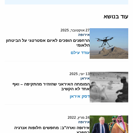
עוד בנושא
27 אוקטובר, 2025
אירופה
הרחפנים הופכים לאיום אסטרטגי על הביטחון
הלאומי
עודד עילם
13 יוני, 2025
איראן
המומחה האיראני שהזהיר מהתקיפה – ואף
אחד לא הקשיב
דסק איראן
24 מרץ, 2022
אירופה
אירופה וארה"ב: מחפשים חלופות אנרגיה
במפרץ