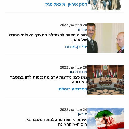
דסק איראן
,
מיכאל סגל
28 פברואר, 2022
סוריה
סוריה מקווה להשתלב במערך העולמי החדש
של פוטין
יוני בן-מנחם
28 פברואר, 2022
מזרח תיכון
נמנעים: מדינות ערב מתכנסות לדון במשבר
באירופה
המרכז הירושלמי
24 פברואר, 2022
איראן
איראן מרוצה מהסלמת המשבר בין
רוסיה-אוקראינה