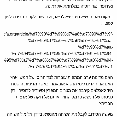
ואירופה ונגד רוסיה במלחמת אוקראינה.
במקום זאת הנשיא סיסי יצא לריאד, ועם שובו לקהיר הרים טלפון
לפוטין.
/he.jcfa.org/article/%d7%90%d7%99%d7%a8%d7%90%d7%9f-
%d7%9e%d7%a0%d7%a6%d7%9c%d7%aa-
%d7%90%d7%aa-
%d7%94%d7%9e%d7%9c%d7%97%d7%9e%d7%94-
7%95%d7%a7%d7%a8%d7%90%d7%99%d7%a0%d7%94-
%d7%9c%d7%94%d7%aa%d7%91%d7%a1/
האם מדינות ערב המתונות עוברות לצד הרוסי של המשוואה?
האם אנו חוזרים לימי הנשיא אובאמה, כאשר מדיניות הושטת
היד לאסלאם קירבה את מצרים המפרץ וסעודיה לרוסיה, ורק
כניסתו של הנשיא טרמפ החזיר אותם אל חיקה של ארצות
הברית?
מעשה הסירוב לקבל את השיחה מהנשיא ביידן אל מול השיחה