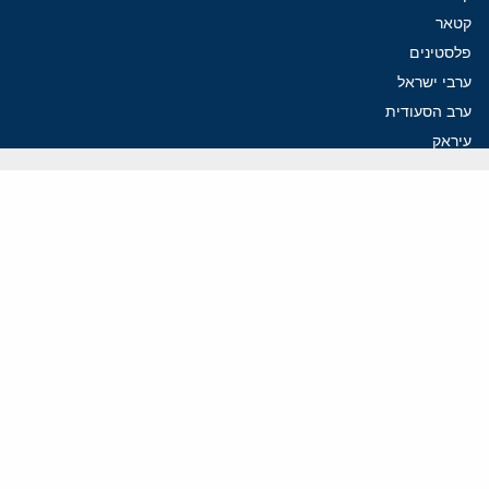
קטאר
פלסטינים
ערבי ישראל
ערב הסעודית
עיראק
פרסומים אחרונים
איראן מסמנת התקדמות בהורמוז, הקיצונים מנסים לבלום
קמפיזם: איך דוקטרינה קומוניסטית עיצבה את היחס לישראל במערב
נקמה בכותרות, הסכם בחדרים: איראן מתקרבת לפתיחת הורמוז
עסקה מסוכנת: מועצת השלום של טראמפ וחמאס
הים התיכון עשוי להיות החזית הבאה של איראן
ווידאו
YouTube
ארכיון שמע
הרצאות