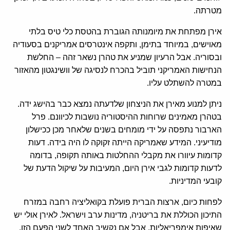
מטרתה.
אירן מפתחת את מיומנותה הגוברת בהטסת כלי טיס בלתי
מאוישים, במיוחד בתימן, ותקפה אינטרסים אמריקנים בסעודיה
ובסוריה. אבל הרעיון שמניע את טהרן נשאר זהה – החלשת
הנחישות האמריקני תוביל בהכרח לנסיגה של וושינגטון מהאזור
במטרה להשתלט עליו.
ניתן למנוע מאירן את הניצחון שלדעתה נמצא כבר בהישג ידה.
בטהרן מאמינים שרוחות ההיסטוריה נושבות לכיוונם. פרל
הארבור נתפסה על ידי מומחים בשנים שלאחר מכן ככישלון
מודיעיני. המידע שאמריקה הייתה זקוקה לו היה בידה. דעות
קדומות עיוורו את מקבלי ההחלטות באותה תקופה, בדומה
לדעות קדומות לגבי אירן היום, המעיבות על שיקול הדעת של
קובעי המדיניות.
לפחות כיום, ארצות הברית פועלת בקואליציה רחבה במזרח
התיכון הכוללת את בריטניה, מדינות ערב וישראל. לאירן אולי יש
שאיפות אימפריאליות, אבל אם נקשיב האחד לשני הפעם הזו,