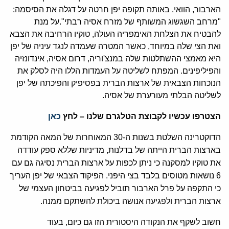
הארבור, הוואי. באותה תקופה יפן חרטה על דגלה את הסיסמה:
"מרחב השגשוג המשותף של מזרח אסיה רבתי".על מנת
להבטיח את הצלחת האימפריה העולה, טוקיו הרחיבה את הצבא
ואת הצי שלה במיוחד, כאשר המטרה שעמדה לנגד עיניה של יפן
היא מאמצי ההשתלטות שלה במנצ'וריה, דרום אסיה, אינדונזיה
והפיליפינים. המפתח לשליטה על העמדות הללו היה לסלק את
הנוכחות הצבאית של ארצות הברית בפסיפיק והפיכתה של יפן
לשליטה הבלתי מעורערת של אסיה.
הצטרפו עכשיו לקבוצת הטלגרם שלנו – לחץ
כאן
הדוקטרינה השלטת בשנות ה-30 המאוחרות של המאה הקודמת
בארצות הברית הייתה של בדלנות, מדיניות שללא ספק עודדה
את טוקיו למסקנה כי ניתן לכפות על ארצות הברית נסיגה גם עם
6 נושאות מטוסים בלבד בצי היפני. הפיקוד הצבאי של יפן העריך
כי התקפה על פרל הארבור תוביל לפגיעה בביטחון העצמי של
ארצות הברית ולפגיעה אנושה ביכולת להשתקם ממנה.
חשוב לשקף את הנקודה היסטורית הזו גם כיום, בעוד