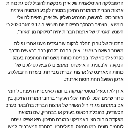
הרפובליקה האיסלאמית של אירן מבקשת להוביל לנסיגת כוחות
ארצות הברית מהמזרח התיכון במטרה לקבע הגמוניה אירנית
באזור כולו. למעשה, המנהיג העליון של אירן, האייתולה עלי
ח'מינאי, הצהיר במהלך תפילות יום השישי ב-17 לינואר 2020 כי
העונש האמיתי של ארצות הברית יהיה "סילוקה מן האזור".
התכנית של טהרן החלה לרקום עור וגידים מעט אחרי נפילת
משטר השאה ב-1979. אירן בחרה בלבנון כבר בראשית הדרך
כקרקע לניסוי שלה בפריסת כוחות משמרות המהפכה בעמק
הבקעה הלבנונית. היא עשתה מאמצים להביא לסילוקם של
כוחות המארינס של ארצות הברית מביירות, בעזרת חיזבאללה,
ארגון הפועל תחת חסות אירנית.
אירן לא תפעיל מטוסי קמיקזה בדומה לאימפריה היפנית. לוחמי
טרור שיעים הפכו להיות הכלי העיקרי ברחבי המזרח התיכון, בין
אם במתחם מגורי חיל האוויר של ארצות הברית בח'ובאר בערב
הסעודית, בהובלת הכאוס בעירק או בבחריין, שם נמצאת
מפקדת כוחות הצי האמריקני במזרח התיכון. היא אפילו גייסה
לוחמים סונים, כמו חמאס והפוליסריו, בסהרה המערבית, למען