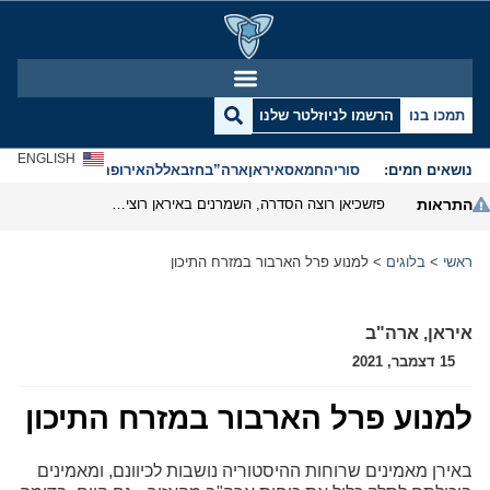
תמכו בנו
הרשמו לניוזלטר שלנו
ENGLISH
נושאים חמים:
סוריה
חמאס
איראן
ארה”ב
חזבאללה
אירופה
אנטישמיות
התראות
פזשכיאן רוצה הסדרה, השמרנים באיראן רוצים מנוף לחץ בהורמוז
ראשי
>
בלוגים
>
למנוע פרל הארבור במזרח התיכון
איראן
,
ארה"ב
15 דצמבר, 2021
למנוע פרל הארבור במזרח התיכון
באירן מאמינים שרוחות ההיסטוריה נושבות לכיוונם, ומאמינים