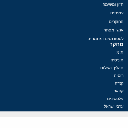
חזון ומשימה
עמיתים
החוקרים
אנשי מפתח
לסטודנטים ומתמחים
מחקר
תימן
תוניסיה
תהליך השלום
רוסיה
קנדה
קטאר
פלסטינים
ערבי ישראל
ערב הסעודית
עיראק
פרסומים אחרונים