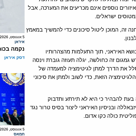
יזורים נוספים אינם מכריעים את המערכה, אבל
במטוסים ישראלים.
ה זה, המוכן ליטול סיכונים כדי להמשיך במאמץ
5 אוגוסט, 2026
נון.
איראן
נקמה בכות
שא האיראני, תוך התעלמות מהצהרותיו
דסק איראן
ש גמגום זה כחולשה, יגלה תעוזה גוברת וינסה
סלל את הדרך למתן לגיטימציה למעמדה של
גיטימציה הזאת, כדי לשוב ולמתן את סיכוני
 בעת להבהיר כי היא לא תירתע ותדבוק
אללה ובניסיון האיראני ליצור בסיס טרור נגד
ליטית כולה כקו אדום.
5 אוגוסט, 2026
חמאס