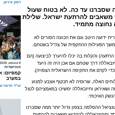
דסק איראן
 שסברנו עד כה. לא בטוח שעול
ש משאבים להרתעת ישראל. שלילת
 נחוצה מתמיד.
רית ידועה היטב וגם את הכוונה הסורים לא
ל המשך הפעילות ההתקפית של צה"ל בשטחם.
ר הרתעה) והקלות בה יכלו להיערך לביצועה (הם
יזבאללה דרך שטחם אם אכן היה זה היעד
6 אוגוסט, 2026
אנטישמיות
 כדי לקדם את התקיפה הישראלית הצפויה).
קמפיזם: א
במערב
חים האלה, שרוסיה לא תנקוף אצבע למנוע
עו"ד תרצה שו
ה ושאיראן וחיזבאללה ימשיכו במאמציהם לנצל
שק האיכותי.
נציאל ההסלמה בצפון גדול יותר ממה שסברנו
סד ומחיזבאללה להקדיש משאבים להרתעת