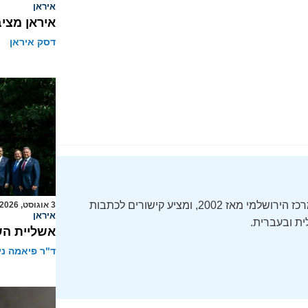
איראן
איראן מצי
דסק איראן
ה-Daily Alert הידוע – תקציר חדשות ישראל, מופק על ידי המרכז הירושלמי מאז 2002, ומציע קישורים לכתבות
3 אוגוסט, 2026
איראן
ת ובעברית.
אשליית הש
ד"ר פיאמה ני