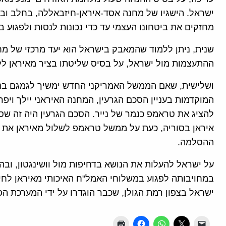
ישראל. הישגיו של מחנה אסד-איראן-חיזבאללה, בחלב ובא
מחזקים את ביטחונו העצמי עד כדי נכונות לנסות ולפגוע 
שנית, ניתן ללמוד שהמאבק בישראל הוא יעד מרכזי של מחנ
ההתעצמות מול ישראל, על בסיס שליטתו בציר מאיראן ללב
ושלישית, שאם הממשל האמריקני החדש ימשיך לגמגם בנו
המוקדמות בעניין הסכם הגרעין, המחנה האיראני יילך ויפר
להציג את טראמפ כנמר של נייר. הסכם הגרעין היה זה ש
איראן בסוריה, כעת על ממשל טראמפ לשלול מאיראן את הל
ההסלמה.
על ישראל להעלות את הנושא בדחיפות מול וושינגטון, ובה
במחויבותה לפגוע במשלוחי האמל"ח האיכותי מאיראן לחיזב
ישראל בצפון רמת הגולן, שכבר הוגדרו על ידי המערכת הפו