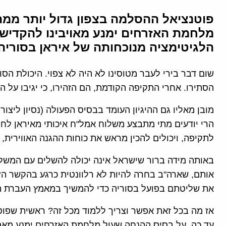
פוטנציאל ההסלמה בצפון גדול יותר ממה
מלחמת האזרחים ימנע מאויבינו להקדי
הלגיטימציה מנוכחותה של איראן בסוריה
שום דבר בירי לעבר מטוסינו לא היה לא צפוי. היכולת הסו
הסתירו. אחרי התקיפה הקודמת, הם הזהירו, כי יגיבו ע
מובן מאליו גם ההיגיון העומד בבסיס הפעולה (נסיון ליצו
הרי יודעים מתי מתבצע משלוח אמל"ח איכותי מאיראן לח
לתקיפה, ויכולים להכין מראש את כוחות ההגנה האווירית,
באותה מידה ברור שישראל אינה יכולה להשלים עם המשלו
אותם, שארה"ב בחרה להיות לא רלוונטית כרגע בהקשר הז
את שליטתם בפועל בסוריה כדי להמשיך במאמץ העברת הנ
אז מה בכל זאת אפשר וצריך ללמוד מכל זה? ראשית שפוט
עד כה, על בסיס ההנחה שעול מלחמת האזרחים ימנע מא