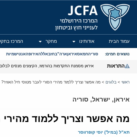
המרכז הירושלמי לענייני חוץ וביטחון
עמוד הבית
אודותינו
מחקר
המרכז בתקש
נושאים חמים:
סוריה
חמאס
איראן
ארה”ב
חזבאללה
אירופה
אנטישמיות
התראות
איראן מסמנת התקדמות בהורמוז, הקיצונים מנסים לבלום
ראשי
>
בלוגים
>
מה אפשר וצריך ללמוד מהירי הסורי לעבר מטוסי חיל האוויר?
איראן
,
ישראל
,
סוריה
מה אפשר וצריך ללמוד מהירי ה
תא"ל (במיל') יוסי קופרווסר