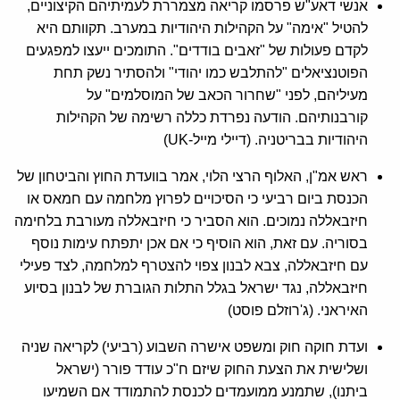
אנשי דאע"ש פרסמו קריאה מצמררת לעמיתיהם הקיצוניים,
להטיל "אימה" על הקהילות היהודיות במערב. תקוותם היא
לקדם פעולות של "זאבים בודדים". התומכים ייעצו למפגעים
הפוטנציאלים "להתלבש כמו יהודי" ולהסתיר נשק תחת
מעיליהם, לפני "שחרור הכאב של המוסלמים" על
קורבנותיהם. הודעה נפרדת כללה רשימה של הקהילות
היהודיות בבריטניה. (דיילי מייל-UK)
ראש אמ"ן, האלוף הרצי הלוי, אמר בוועדת החוץ והביטחון של
הכנסת ביום רביעי כי הסיכויים לפרוץ מלחמה עם חמאס או
חיזבאללה נמוכים. הוא הסביר כי חיזבאללה מעורבת בלחימה
בסוריה. עם זאת, הוא הוסיף כי אם אכן יתפתח עימות נוסף
עם חיזבאללה, צבא לבנון צפוי להצטרף למלחמה, לצד פעילי
חיזבאללה, נגד ישראל בגלל התלות הגוברת של לבנון בסיוע
האיראני. (ג'רוזלם פוסט)
ועדת חוקה חוק ומשפט אישרה השבוע (רביעי) לקריאה שניה
ושלישית את הצעת החוק שיזם ח"כ עודד פורר (ישראל
ביתנו), שתמנע ממועמדים לכנסת להתמודד אם השמיעו