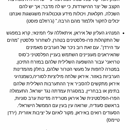
הקצב של יצר ההישרדות, כי יש לה מדבר; אך יש להם
השכלה, חקלאות, ויכולות מידע וטכנולוגית משגשגות ואנחנו
יכולים לחקור וללמוד מהם הרבה." (ג'רוזלם פוסט)
המנהיג העליון של איראן, איתאללה עלי חמינאי, קרא במפגש
של התקהלות פרו-פלסטינים בטהרן, לשחרור פלסטין "מהים
עד הירדן". עם זאת רוב ניכר של הערבים מאמינים
שהאיראנים מעוניינים השתמש בעניין הפלסטיני כ'סוס
טרויאני' עבור ההשפעה השלילית שלהם במזרח התיכון,
במטרה לחפות על מעשי הטרור שלהם, בחלק מהמדינות
הערביות באזור. איראן שלחה מיליציות לסוריה,כשמנהיגי
איראן מתקשים להסביר איך ההתערבות השלילית שלהם
בתימן או בבחריין, במסגרת עמדתה נגד ישראל. התעמולה
הפרו-הפלסטינית של איראן מטרידה מדינות ערב סוניות,
בראשם סעודיה, שרואה עין בעין עם הממשל הישראלי.
הסעודים רואים באיראן, מקור לאיום על יציבות אזורית. (ירדן
טיימס)