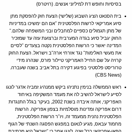
בסיסיות וחופש דת למיליוני אנשים. (רויטרס)
בית הסנאט הציג השבוע (שלישי) הצעת חוק להפסקת מתן
סיוע אמריקאי לרשות הפלסטינית "אם הם ימשיכו במדיניות
של מתן תגמולים כספיים למחבלים ובני המשפחה שלהם."
החוק יגביל סיוע בגדה המערבית וברצועת עזה עד שמזכיר
המדינה יאשר כי הרשות הפלסטינית נקטה בצעדים "לסיים
את מעשי האלימות" נגד אזרחי ארה"ב וישראל. הצעת החוק
קרויה על שם החייל האמריקני טיילור פורס, שנהרג מידי
טרוריסט פלסטיני בפיגוע דקירה בתל אביב בשנה שעברה.
(CBS News)
ראש הממשלה בנימין נתניהו ביקש ממנהיג זמביה אדגר לונגו
לסייע לישראל להשיב לה את מעמד המשקיפה באיחוד
האפריקני, אותה איבדה בשנת 2002, בעיקר בגלל התנגדות
דרום אפריקה ומדינות מוסלמיות בצפון אפריקה. הרשות
הפלסטינית נהנית ממעמד זה, ויו"ר הרשות הפלסטינית,
מחמוד עבאס, מגיע לנאום במפגש הפסגה השנתי של הגוף
הפאן-אפריקאי בכל שנה. לונגו אמר כי "ישראל היא מכתיבת