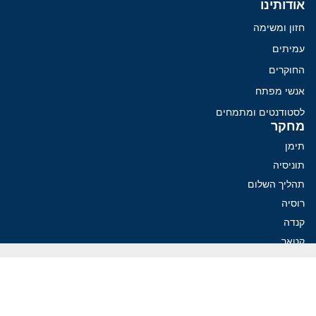
אודותינו
חזון ומשימה
עמיתים
החוקרים
אנשי מפתח
לסטודנטים ומתמחים
מחקר
תימן
תוניסיה
תהליך השלום
רוסיה
קנדה
קטאר
פלסטינים
ערבי ישראל
ערב הסעודית