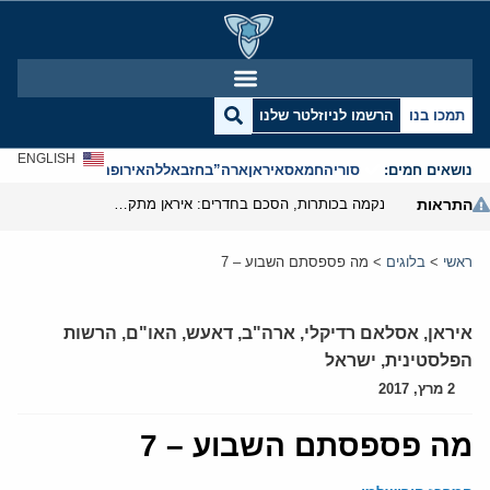
תמכו בנו
הרשמו לניוזלטר שלנו
ENGLISH
נושאים חמים:
סוריה
חמאס
איראן
ארה”ב
חזבאללה
אירופה
אנטישמיות
התראות
נקמה בכותרות, הסכם בחדרים: איראן מתקרבת לפתיחת הורמוז
ראשי
>
בלוגים
>
מה פספסתם השבוע – 7
איראן
,
אסלאם רדיקלי
,
ארה"ב
,
דאעש
,
האו"ם
,
הרשות
הפלסטינית
,
ישראל
2 מרץ, 2017
מה פספסתם השבוע – 7