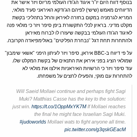
בנוסף דווח היום יו"ר איגוד הג'ודו העולמי מריוס ויזר אישר את
הדיווחים מאמש (שישי) לפיהם הג'ודקא האיראני סעיד מולאי,
המריא לגרמניה במקום בחזרה לאיראן והחל בתהליכי בקשת
מקלט מדיני. בראיון לכלי התקשורת ביפן סיפר ויזר כי מולאי פנה
לאיגוד הג'ודו העולמי בבקשה שיעזרו לו לברוח מאיראן
ולהתחרות תחת דגל "נבחרת הפליטים" באולימפיאדה הקרובה.
על פי דיווח ב-BBC איראן, סיפר ויזר לעיתון היפני "אשאי שימבון"
שמולאי הציג בפני איראן את התנאים של בקשת המקלט שלו.
עוד סיפר ויזר כי הרשויות האיראניות אילצו את מולאי לא
להתחרות עם מוקי, והפעילו לחצים על משפחתו.
Will Saeid Mollaei continue and perhaps fight Sagi
Muki? Matthias Casse has the key to the solution:
just win.
https://t.co/1OppMxYK7M
If Mollaei reaches
the final he might face Israelian Sagi Muki.
#judoworlds
Mollaei wats to fight anyone all time.
pic.twitter.com/g3qskGEacM