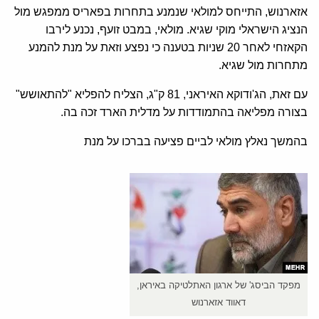
אזארנוש, התייחס למולאי שנמנע בתחרות בפאריס ממפגש מול
הנציג הישראלי מוקי שגיא. מולאי, במבט זועף, נכנע לירבו
הקאזחי לאחר 20 שניות בטענה כי נפצע וזאת על מנת להמנע
מתחרות מול שגיא.
עם זאת, הג'ודוקא האיראני, 81 ק"ג, הצליח להפליא "להתאושש"
בצורה מפליאה בהתמודדות על מדלית הארד זכה בה.
בהמשך נאלץ מולאי לביים פציעה בברכו על מנת
מפקד הביסג' של ארגון האתלטיקה באיראן,
דאווד אזארנוש