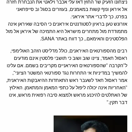
ניצחונו הזעיק שר החוץ דאז עלי אכבר וילאטי את הנבחרת חזרה
אל איראן ונזף קשות במאמנים, בעוזרים בסגל וב סייפחאני
בפרט, כך לדברי אתר איראני.
אזרונש טען בראיון לסטודנטים איראנים כי הסיבה שאיראן אינה
מתמודדת מול מתחרים מישראל היא התמיכה של איראן אל מול
הפלסטינים והאימאם., כך דווח באתר SANA.
רבים מהספורטאים האיראנים, כולל מדליסט הזהב האולימפי,
ראסול חאמד, ציינו שוב ושוב כי תושבי פלסטין אינם מודעים
ל"הקרבה "שהספורטאים האיראניים מקריבים בשמם. אם עלינו
להמשיך במדיניות אי התחרות נגד ספורטאי המשטר הציוני",
אמר ראסול חאד לשעבר ראש התאחדות ההיאבקות האיראנית,
"האחריות אינה יכולה ליפול על כתפי המאמן והמתאמן. האילוץ
של האתלטים להיכנע מראש ולמצוא סיבה רפואית מראש, אינו
דבר תקין."