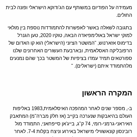
מעמידה על הפודיום במשותף עם הג'ודוקא הישראלי ופונה לבית
החולים.
בתגובה לשאלה באשר לאפשרות להתמודדות נוספת בין מולאי
למוקי ישראל באולימפיאדה הבאה, טוקיו 2020, טען הגנרל
בדימוס אזארנוש, "המשטר הציוני (הישראלי) הוא קו האדום של
הרפובליקה האסלאמית, ובארבעת העשורים האחרונים שלנו
ספורטאים תמיד עמדו בציפיות של המשטר בכך שהם נמנעים
מלהתמודד איתם (ישראלים). "
המקרה הראשון
ב-, מספר שנים לאחר המהפכה האיסלאמית,1983 באליפות
העולם בהיאבקות שנערכה בקייב (אז חלק מברה"מ) המתאבק
האיראני-גרמני-רומי, 74 ק"ג, בייג'אן סייפחאני, התמודד מול
רובינסון קונאשווילי מישראל באירוע וניצח בקלות 7-4. לאחר