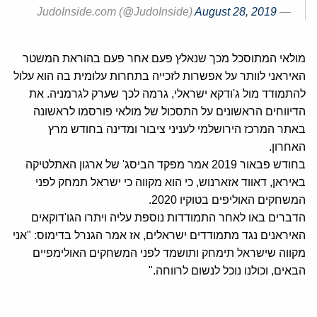
August 28, 2019
— JudoInside.com (@JudoInside)
מולאי המתוסכל מכך שנאלץ פעם אחר פעם בהוראת המשטר
האיראני לוותר על אפשרות לזכייה בתחרות עלומית בה הוא עלול
להתמודד מול ג'ודקא ישראלי, גרמה לכך שערק לגרמניה. את
הדיווחים הראשונים על התסכול של מולאי פורסמו לראשונה
באתר המרכז הירושלמי לעניני ציבור ומדינה בחודש מרץ
האחרון.
בחודש פבאור 2019 אמר מפקד הביסג' של ארגון האתלטיקה
באיראן, דאווד אזארנוש, כי הוא מקווה כי ישראל תמחק לפני
המשחקים האוליפים בטוקיו 2020.
הדברים באו לאחר התמודדות נוספת עליה ויתרו הגו'דוקאים
האיראנים נגד מתמודדים ישראלים, אז אמר הגנרל בדימוס: "אני
מקווה שישראל תימחק ותושמד לפני המשחקים האולימפיים
הבאים, וכולנו נוכל לנשום לרווחה."