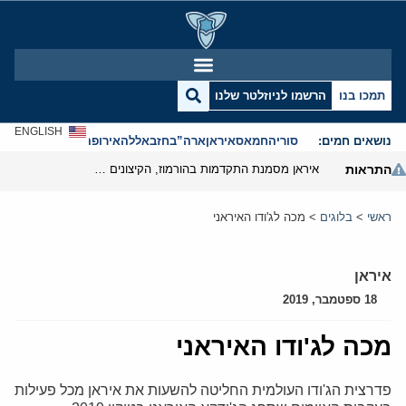
תמכו בנו
הרשמו לניוזלטר שלנו
ENGLISH
נושאים חמים:
סוריה
חמאס
איראן
ארה”ב
חזבאללה
אירופה
אנטישמיות
התראות
איראן מסמנת התקדמות בהורמוז, הקיצונים מנסים לבלום
ראשי
>
בלוגים
>
מכה לג'ודו האיראני
איראן
18 ספטמבר, 2019
מכה לג'ודו האיראני
פדרצית הג'ודו העולמית החליטה להשעות את איראן מכל פעילות