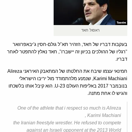
ראסול חאד
בעקבות דבריו של חאד, הזהיר תא"ל גולם-חסין ג'יבאפרוואר
"רגליו של ההולכים בכיוון זה יישברו", חאד נאלץ להתפטר לאחר
דבריו.
חמינאי עצמו שיבח את החלטתו של המתאבק האיראני Alireza
Karimi Machiani, שנמנע מלהתמודד מול יריבו הישראלי
בנובמבר 2017 באליפות העולם U-23. הוא קיבל אותו בלשכתו
והגיש לו אחת מתנה.
One of the athlete that i respect so much is Alireza
Karimi Machiani ,
the Iranian freestyle wrestler. He refused to compete
against an Israeli opponent at the 2013 World