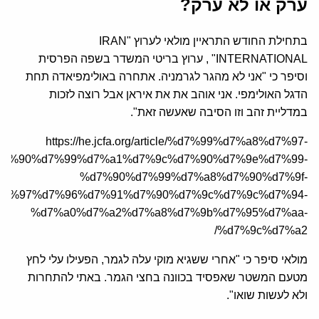
ערק או לא ערק?
בתחילת החודש התראיין מולאי לערוץ "IRAN
INTERNATIONAL" , ערוץ בריטי המשדר בשפה הפרסית
וסיפר כי "אני לא מהגר לגרמניה. אתחרה באולימפיאדה תחת
הדגל האולימפי. אני אוהב את את איראן אבל רוצה לזכות
במדליית זהב וזו הסיבה שאעשה זאת".
https://he.jcfa.org/article/%d7%99%d7%a8%d7%97-
d7%90%d7%99%d7%a1%d7%9c%d7%90%d7%9e%d7%99-
%d7%90%d7%99%d7%a8%d7%90%d7%9f-
d7%97%d7%96%d7%91%d7%90%d7%9c%d7%9c%d7%94-
%d7%a0%d7%a2%d7%a8%d7%9b%d7%95%d7%aa-
%d7%9c%d7%a2/
מולאי סיפר כי "אחרי ששגיא מוקי עלה לגמר, הפעילו עלי לחץ
מטעם המשטר שאפסיד בכוונה בחצי הגמר. באתי להתחרות
ולא לעשות שואו".