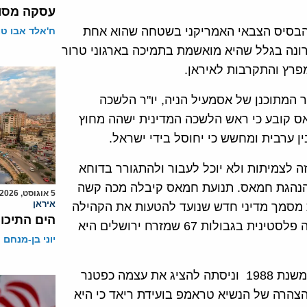
עסקה מסוכ
 הבסיס הצבאי האמריקני בשטחה שהוא אחת
ח'אלד אבו ט
רונה בגלל שהיא מואשמת בתמיכה בארגוני טרור
פרץ והתקרבות לאיראן.
המתוכנן של אסמעיל הניה, יו"ר הלשכה
ס קובע כי ראש הלשכה המדינית ישהה מחוץ
ן ערבית ומחשש כי יחוסל בידי ישראל.
ה לצמיתות ולא יוכל לעבור ולהתגורר בדוחא
הנהגת חמאס. תנועת חמאס קיבלה מכה קשה
5 אוגוסט, 2026
איראן
 מסמך מדיני חדש שנועד להטעות את הקהילה
הים התיכון
הבינלאומית כאילו היא התמתנה ומוכנה להשלים עם מדינה פלסטינית בגבולות 67 שמזרח ירושלים היא
יוני בן-מנחם
אולם בפועל היא לא ביטלה את האמנה האנטישמית שלה משנת 1988 וניסתה להציג את עצמה כפטנר
צהרה של הנשיא טראמפ בועידת ריאד כי היא