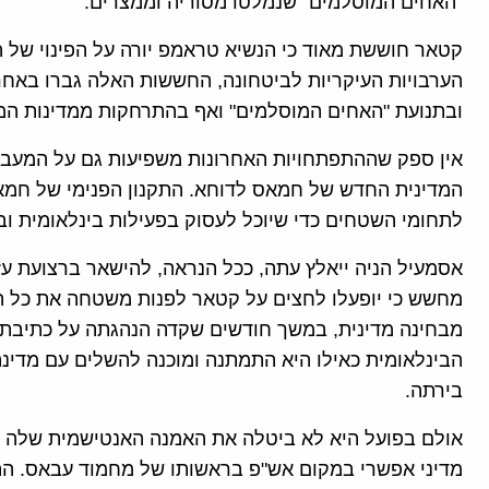
"האחים המוסלמים" שנמלטו מסוריה וממצרים.
קטאר חוששת מאוד כי הנשיא טראמפ יורה על הפינוי של
הערבויות העיקריות לביטחונה, החששות האלה גברו באח
ובתנועת "האחים המוסלמים" ואף בהתרחקות ממדינות המ
אין ספק שההתפתחויות האחרונות משפיעות גם על המעבר 
המדינית החדש של חמאס לדוחא. התקנון הפנימי של חמא
לתחומי השטחים כדי שיוכל לעסוק בפעילות בינלאומית ובי
אסמעיל הניה ייאלץ עתה, ככל הנראה, להישאר ברצועת עז
מחשש כי יופעלו לחצים על קטאר לפנות משטחה את כל 
מבחינה מדינית, במשך חודשים שקדה הנהגתה על כתיבת
בירתה.
מדיני אפשרי במקום אש"פ בראשותו של מחמוד עבאס. הה