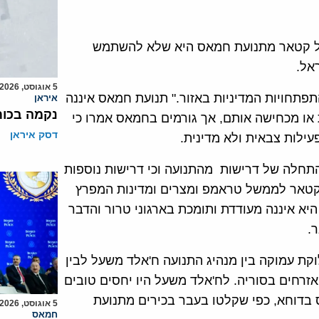
אלאווסט" ב-3 ביוני, הבקשה של קטאר מתנועת חמאס היא שלא להשתמש
אל.
5 אוגוסט, 2026
פתחויות המדיניות באזור." תנועת חמאס איננה
איראן
נקמה בכות
 או מכחישה אותם, אך גורמים בחמאס אמרו כי
דסק איראן
ילות צבאית ולא מדינית.
תחלה של דרישות מהתנועה וכי דרישות נוספות
קטאר לממשל טראמפ ומצרים ומדינות המפרץ
יא איננה מעודדת ותומכת בארגוני טרור והדבר
.
א בקטאר ב2012 בעקבות מחלוקת עמוקה בין מנהיג התנועה ח'אלד משעל לבין
רחים בסוריה. לח'אלד משעל היו יחסים טובים
בדוחא, כפי שקלטו בעבר בכירים מתנועת
5 אוגוסט, 2026
חמאס