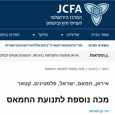
המרכז הירושלמי לענייני חוץ וביטחון
עמוד הבית
אודותינו
מחקר
המרכז בתקש
נושאים חמים:
סוריה
חמאס
איראן
ארה”ב
חזבאללה
אירופה
אנטישמיות
התראות
איראן מסמנת התקדמות בהורמוז, הקיצונים מנסים לבלום
ראשי
>
בלוגים
>
מכה נוספת לתנועת החמאס
איראן
,
חמאס
,
ישראל
,
פלסטינים
,
קטאר
מכה נוספת לתנועת החמאס
יוני בן-מנחם