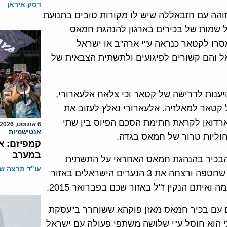
דסק איראן
והה עם חזבאללה שיש לו מקורות טובים בתנועת
ל שמות של בכירים בארגון להנהגת חמאס
סרו לקטאר כנראה ע"י ארה"ב או ישראל
 והם קשורים לפיגועים ולתשתית הצבאית של
ביוני כי חמאס החלה להיענות לדרישה של קטאר וכי צלאח אלעארורי,
קטאר למאלזיה. אלעארורי נאלץ לעזוב את
רדואן לקראת חתימת הסכם הפיוס בין שתי
6 אוגוסט, 2026
אנטישמיות
ליות טרור של חמאס בגדה.
קמפיזם: א
במערב
ם הבכיר בהנהגת חמאס האחראי על התשתית
עו"ד תרצה שו
הצבאית של חמאס בגדה, הוא הפעיל את חוליית מחבלים שחטפה ורצחה את 3 הנערים הישראלים באזור
ם עם בכיר חמאס מאזן פוקהא ששוחרר ב"עסקת
י הוא חוסל ע"י שלושה משתפי פעולה עם ישראל