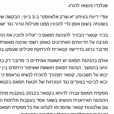
שנלכדו והוצאו להורג.
עפ"י דיווח בעיתון "א-שרק 
בשטחה בשום אופן כדי להכווין ממנו פעילות טרור נגד ישר
בכיר קטארי הבהיר להנהגת חמאס כי "עליה להבין את ההת
מגיבה על הדיווחים האחרונים באופן רשמי ואיננה מאשרת
מדובר כרגע בדרישה קטארית להרחקת פעילים שעסקו בפע
אולם בהנהגת חמאס יש חששות אמיתיים כי מדובר רק בה
יגיעו בהמשך. הנהגת חמאס חוששת ששיפור היחסים בין 
יבוא על חשבונה, קטאר תצטרך להוכיח לנשיא טראמפ כי ה
יבוא לביטוי בצעדים נגד הנוכחות של תנועת חמאס בקטאר
מפקדת חמאס עברה לדוח
ההנהגה האיראנית והנשיא בשאר אסד בעקבות מלחמת האז
עם שלטונות קטאר שהסכימו לקלוט את כל מפקדת חמאס 