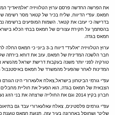
את הפרשה החדשה פרסם ערוץ הטלוויזיה "אלמיאדין" המז
חמאס. עפ"י הדיווח, שליח בכיר של קטאר מסר רשימה ש
בדרישה כי יעזבו את קטאר. השמות המופיעים ברשימה נמ
בהסתמך על חקירת עצורים של חמאס בבתי הכלא בישראל
חמאס בגדה.
ערוץ הטלוויזיה "אלע'ד" דיווח ב-3 
חבר הלשכה המדינית של חמאס, עזב את דוחא בירתה של 
טורקיה לפני יותר משנה בעקבות דרישת ישראל מהנשיא א
המדינות לאחר שהפעיל מהמשרד של חמאס באיסטנבול חו
עפ"י גורמי הביטחון בישראל,צאלח אלעארורי הינו הגור
חברון בקיץ 2014 וגם את החולייה שרצחה את בני הזוג נעמה ואיתם הנקין ז"ל באזור שכם בפברואר 2015.
עפ"י גורמים פלסטינים, צאלח עאלעארורי עבד גם בתיאו
שליט" ושחוסל באחרונה בעיר עזה. תנועת חמאס טוענת כ