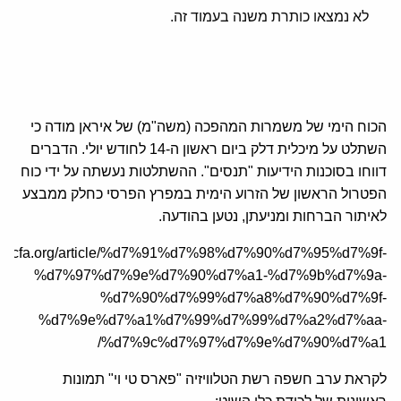
לא נמצאו כותרת משנה בעמוד זה.
הכוח הימי של משמרות המהפכה (משה"מ) של איראן מודה כי
השתלט על מיכלית דלק ביום ראשון ה-14 לחודש יולי. הדברים
דווחו בסוכנות הידיעות "תנסים". ההשתלטות נעשתה על ידי כוח
הפטרול הראשון של הזרוע הימית במפרץ הפרסי כחלק ממבצע
לאיתור הברחות ומניעתן, נטען בהודעה.
/he.jcfa.org/article/%d7%91%d7%98%d7%90%d7%95%d7%9f-
%d7%97%d7%9e%d7%90%d7%a1-%d7%9b%d7%9a-
%d7%90%d7%99%d7%a8%d7%90%d7%9f-
%d7%9e%d7%a1%d7%99%d7%99%d7%a2%d7%aa-
%d7%9c%d7%97%d7%9e%d7%90%d7%a1/
לקראת ערב חשפה רשת הטלוויזיה "פארס טי וי" תמונות