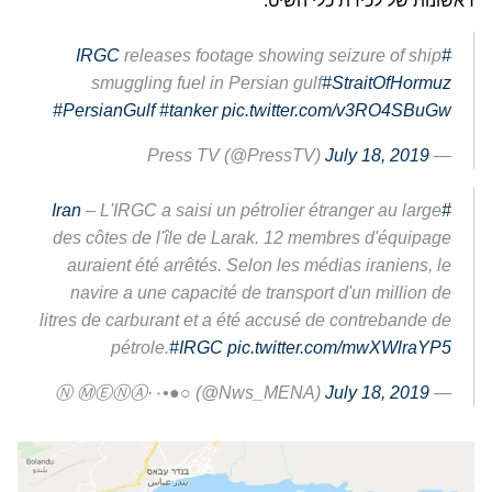
ראשונות של לכידת כלי השיט:
releases footage showing seizure of ship
#IRGC
smuggling fuel in Persian gulf
#StraitOfHormuz
#PersianGulf
#tanker
pic.twitter.com/v3RO4SBuGw
July 18, 2019
— Press TV (@PressTV)
– L'IRGC a saisi un pétrolier étranger au large
#Iran
des côtes de l'île de Larak. 12 membres d'équipage
auraient été arrêtés. Selon les médias iraniens, le
navire a une capacité de transport d'un million de
litres de carburant et a été accusé de contrebande de
pétrole.
#IRGC
pic.twitter.com/mwXWlraYP5
July 18, 2019
— Ⓝ ⓂⒺⓃⒶ·۰•●○ (@Nws_MENA)