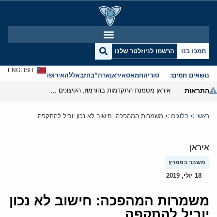
תמכו בנו
הרשמו לניוזלטר שלנו
ENGLISH
נושאים חמים:
סוריה
חמאס
איראן
ארה”ב
חזבאללה
אירופה
אנטישמיות
התראות
איראן מסמנת התקדמות בהורמוז, הקיצונים מנסים לבלום
ראשי
>
בלוגים
>
משמרות המהפכה: חישוב לא נכון יוביל להתקפה
איראן
משבר במפרץ
18 יולי, 2019
משמרות המהפכה: חישוב לא נכון
יוביל להתקפה