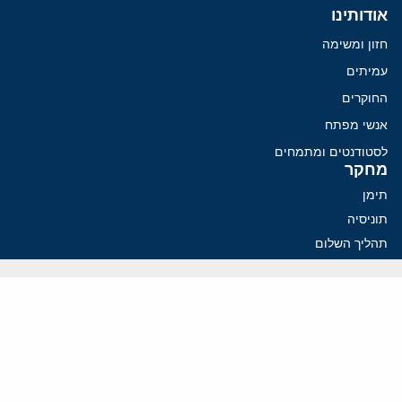
אודותינו
חזון ומשימה
עמיתים
החוקרים
אנשי מפתח
לסטודנטים ומתמחים
מחקר
תימן
תוניסיה
תהליך השלום
רוסיה
קנדה
קטאר
פלסטינים
ערבי ישראל
ערב הסעודית