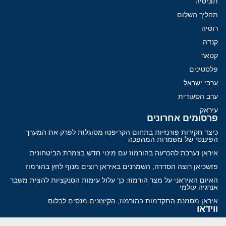
תוניסיה
תהליך השלום
רוסיה
קנדה
קטאר
פלסטינים
ערבי ישראל
ערב הסעודית
עיראק
פרסומים אחרונים
כיצד חקירות פורנזיות בתחום הקריפטו מסוגלות לפרק את המערך
הפיננסי של משמרות המהפכה
איראן נערכת להכרעה בהורמוז עם מינוי חדש בצמרת הביטחונית
פזשכיאן רוצה הסדרה, השמרנים באיראן רוצים מנוף לחץ בהורמוז
האיום האיראני על מצר הורמוז: כך עלול עימות הסנקציות להצית משבר
אנרגיה עולמי
איראן מסמנת התקדמות בהורמוז, הקיצונים מנסים לבלום
ווידאו
YouTube