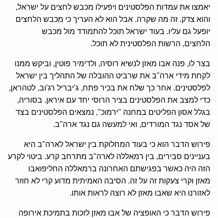
יאמצו את עמדות הפלסטינים ויפעילו מכבש לחצים על ישראל,
והוא צדק. זה מה שקרה. אבל הוא לא העריך כי מכבש הלחצים
יופעל גם עליו. בעוד ישראל תוכל להתמודד מול מכבש
הלחצים, הרשות הפלסטינית לא תוכל.
בצר לו, פנה אבו מאזן לנשיא רוסיה, ולדימיר פוטין, וביקש ממנו
לקחת מידי ארה"ב את שרביט ההובלה של התהליך בין ישראל
לפלסטינים. אחר כך שלח את בכיר פתח, ג'יבריל רג'וב, לטהראן,
כדי למצב את הפלסטינים בציר הרוסי יחד עם איראן. בסוריה,
בגלל אסון הפליטים במחנה "ירמוכ", נמצאים הפלסטינים בצד
של אסד נגד המורדים, ואי למעשה גם נגד ארה"ב.
פירוש הדבר הוא כי בעוד המחלוקת בין ישראל לארה"ב היא
בעניינים סבירים, בין רמאללה לארה"ב מתרחב קרע. ביטוי לקרע
הזה היה כאשר בפגישתם האחרונה ברמאללה החליפואבו
מאזן וקרי צעקות זה על זה. הסיבה האמיתית מדוע קרי לא חוזר
לאזורנו היא שאבו מאזן לא רוצה לראות אותו.
פירוש הדבר כי האופציה של אבו מאזן לזכות בתמיכת אירופה