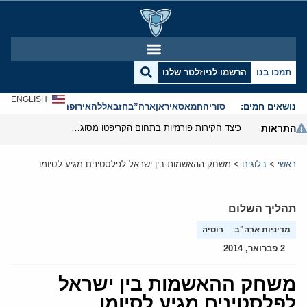
תמכו בנו
הרשמו לניוזלטר שלנו
ENGLISH
נושאים חמים:
סוריה
חמאס
איראן
ארה”ב
חזבאללה
אירופה
אנטישמיות
התראות
כיצד חקירות פורנזיות בתחום הקריפטו מסוגלות לפרק את המערך הפיננסי של משמרות המהפכה
ראשי
>
בלוגים
>
משחק ההאשמות בין ישראל לפלסטינים מגיע לסיומו
תהליך השלום
מדיניות ארה"ב
רוסיה
2 פברואר, 2014
משחק ההאשמות בין ישראל
לפלסטינים מגיע לסיומו