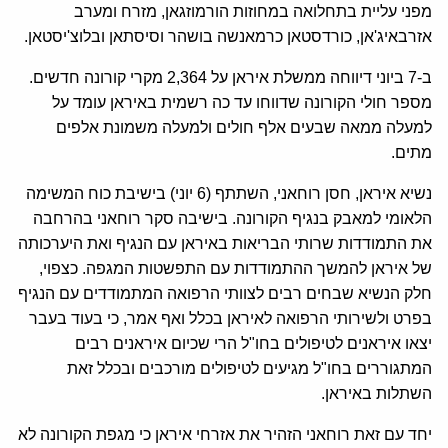
מפני עליית בתחלואה במחוזות הורמוזגאן, מזרח ומערב
אזרבאיג'אן, כורדסטאן כרמאנשה בושהר וסיסתאן ובלוצ'יסטאן.
ב-7 ביוני דיווחה ממשלת איראן על 2,364 מקרי קורונה חדשים.
מספר חולי הקורונה שדווחו עד כה רשמית באיראן עומד על
למעלה ממאה שבעים אלף חולים ולמעלה משמונת אלפים
מתים.
נשיא איראן, חסן רוחאני, השתתף (6 יוני) בישיבת כוח המשימה
הלאומי למאבק בנגיף הקורונה. בישיבה סקר רוחאני בהרחבה
את התמודדות שרותי הבריאות באיראן עם הנגיף ואת היערכותה
של איראן להמשך ההתמודדות עם התפשטות המגפה. כצפוי,
חלק הנשיא שבחים רבים לצוותי הרפואה המתמודדים עם הנגיף
בפרט ולשירותי הרפואה לאיראן בכלל ואף אמר, כי בעוד בעבר
יצאו איראנים לטיפולים בחו"ל הרי שכיום איראנים רבים
המתגוררים בחו"ל מגיעים לטיפולים מורכבים ובכלל זאת
השתלות באיראן.
יחד עם זאת רוחאני הזהיר את אזרחי איראן כי מגפת הקורונה לא