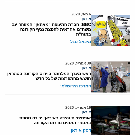
6 מאי, 2020
איראן
BBC: חברת התעופה "מאהאן" המזוהה עם
משה"מ אחראית להפצת נגיף הקורונה
במזה"ת
מיכאל סגל
30 אפריל, 2020
איראן
ראש מערך המלחמה בוירוס הקורונה בטהראן
חושש מהתפרצות של גל חדש
המרכז הירושלמי
19 אפריל, 2020
איראן
אופטימיות זהירה באיראן: ירידה נוספת
במספר המתים מוירוס הקורונה
דסק איראן