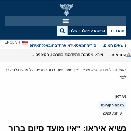
תמכו בנו
הרשמו לניוזלטר שלנו
ENGLISH
נושאים חמים:
סוריה
חמאס
איראן
ארה”ב
חזבאללה
אירופה
אנטישמיות
התראות
איראן מסמנת התקדמות בהורמוז, הקיצונים מנסים לבלום
ראשי
>
בלוגים
>
נשיא איראן: "אין מועד סיום ברור למגפה ועל אנשים להיערך
לכך"
איראן
מגפת הקורונה
9 יוני, 2020
נשיא איראן: "אין מועד סיום ברור