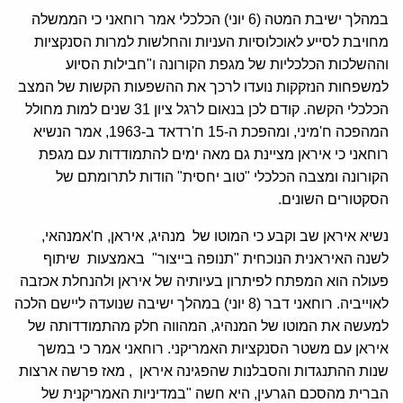
במהלך ישיבת המטה (6 יוני) הכלכלי אמר רוחאני כי הממשלה
מחויבת לסייע לאוכלוסיות העניות והחלשות למרות הסנקציות
וההשלכות הכלכליות של מגפת הקורונה ו"חבילות הסיוע
למשפחות הנזקקות נועדו לרכך את ההשפעות הקשות של המצב
הכלכלי הקשה. קודם לכן בנאום לרגל ציון 31 שנים למות מחולל
המהפכה ח'מיני, ומהפכת ה-15 ח'רדאד ב-1963, אמר הנשיא
רוחאני כי איראן מציינת גם מאה ימים להתמודדות עם מגפת
הקורונה ומצבה הכלכלי "טוב יחסית" הודות לתרומתם של
הסקטורים השונים.
נשיא איראן שב וקבע כי המוטו של מנהיג, איראן, ח'אמנהאי,
לשנה האיראנית הנוכחית "תנופה בייצור" באמצעות שיתוף
פעולה הוא המפתח לפיתרון בעיותיה של איראן ולהנחלת אכזבה
לאוייביה. רוחאני דבר (8 יוני) במהלך ישיבה שנועדה ליישם הלכה
למעשה את המוטו של המנהיג, המהווה חלק מהתמודדותה של
איראן עם משטר הסנקציות האמריקני. רוחאני אמר כי במשך
שנות ההתנגדות והסבלנות שהפגינה איראן , מאז פרשה ארצות
הברית מהסכם הגרעין, היא חשה "במדיניות האמריקנית של