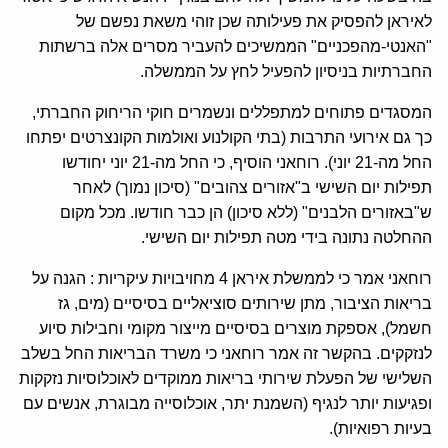
לאיראן להפסיק את פעילותה שכן זוהי משאת נפשם של
"האנטי-מהפכניים" הממשיכים להעביר מסרים אלה ברשתות
החברתיות בניסיון להפעיל לחץ על הממשלה.
המסגדים פתוחים למתפללים ונשמרים חוקי הריחוק החברתי,
כך גם אירועי התרבות (בתי הקולנוע ואולמות הקונצרטים יפתחו
החל מה-21 יוני). רוחאני הוסיף, כי החל מה-21 יוני יחודשו
תפילות יום השישי ב"אזורים צהובים" (סיכון נמוך) לאחר
ש"באזורים הלבנים" (ללא סיכון) הן כבר חודשו. מכל מקום
ההחלטה נתונה בידי מטה תפילות יום השישי.
רוחאני אמר כי לממשלת איראן 4 מחויבויות עיקריות : הגנה על
בריאות הציבור, מתן שירותים סוציאליים בסיסיים (מים, גז
חשמל), אספקת מוצרים בסיסיים מייצור מקומי וחבילות סיוע
לנזקקים. בהקשר זה אמר רוחאני כי משרד הבריאות החל בשלב
השלישי של הפעלת שירותי בריאות ממוקדים לאוכלוסיות נזקקות
ופגיעות יותר לנגיף (השמנת יתר, אוכלוסייה מבוגרת, אנשים עם
בעיות רפואיות).