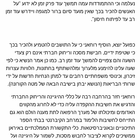
נעלמה וכי ההתמודדות עמה תמשך עוד פרק זמן לא ידוע "על
האנשים להכיר בכך שאין מועד סיום ברור למגפה ויידרש עוד זמן
רב עד לפיתוח חיסון".
כפועל יוצא, הוסיף רוחאני כי על התושבים להטמיע ולהכיר בכך
כי שטיפת ידיים, חבישת מסכה וריחוק חברתי אינם רק צעדי
השעה והם צפויים להמשך עוד זמן רב. כמו כן אמר הנשיא כי לפי
שעה עלינו להימנע מלערוך ומלהשתתף בחתונות, הלוויות עצרות
זיכרון, וכינוסי משפחתיים רחבים עד למתן הנחיות חדשות על ידי
שרותי הבריאות (הנושא יבחן בישיבה הבאה של מטה הקורונה).
רוחאני חזר בהרחבה רבה על כללי ההיגיינה והריחוק החברתי
והדגיש את חשיבות ההקפדה עליה כדי לא לחרוג מהקווים
האדומים ומיכולתו של מערך הרפואה לתת מענה הולם הוא גם
התייחס לחשיבות הלימוד במרחב הקיברנטי בבתי הספר
התיכוניים ובאוניברסיטאות. כלי התקשורת הממלכתיים באיראן
ממשיכים לקרוא לציבור לחבוש מסכות, לשמור על היגיינה ועל