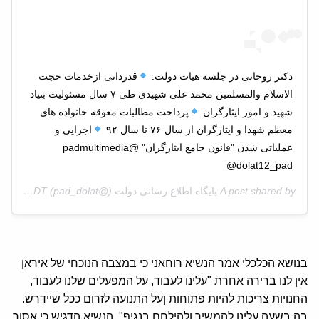
دکتر روحانی در جلسه هیات دولت:
قدردانی ازخدمات حجت
الاسلام والمسلمین محمد علی شهیدی طی ۷ سال مسئولیت بنیاد
شهید و امور ایثارگران
پرداخت مطالبات معوقه خانواده های
معظم شهدا و ایثارگران از سال ۷۶ تا سال ۹۲
اجرایی و
عملیاتی شدن "قانون جامع ایثارگران" @padmultimedia
@dolat12_pad
A post shared by
پایگاه اطلاع رسانی دولت
(@pad_dolat) on
Jun 7, 2020 at 8:31pm PDT
בנושא הכלכלי אמר הנשיא רוחאני כי במצבה הנוכחי של איראן
אין לנו ברירה אחרת "עלינו לעבוד, על המפעלים שלנו לעבוד,
החנויות צריכות להיות פתוחות ןעל התנועה לזרום ככל שיידרש.
בה בשעה עלינו להמשיך ולהילחם בנגיף". הנשיא הדגיש כי אסור