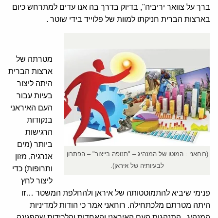
ברך על צוואר יריביה", בדיוק בדרך בה אנו עדים למתרחש כיום
בארצות הברית חניקתו למוות של פלוייד בידי שוטר .
מטרתה של
ארצות הברית
היתה ליצור
בעיות עבור
העם האיראני
בנקודות
הרגישות
ביותר (מים
(רוחאני : המוטו של המנהיג – "תנופה בייצור" – הפתרון
אנרגיה, מזון
לבעיותיה של איראן).
ותרופות) כדי
ליצור לחץ
פנימי שיביא להתמוטטותה של איראן ולהחלפת המשטר …זו
היתה מטרתם מלכתחילה. רוחאני אמר כי הודות למדיניות
המנהיג , התנהגות העם האיראני והאחדות והלכידות שהפגינה