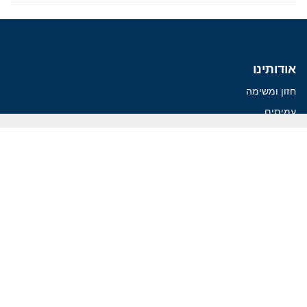
אודותינו
חזון ומשימה
עמיתים
החוקרים
אנשי מפתח
לסטודנטים ומתמחים
מחקר
תימן
תוניסיה
תהליך השלום
רוסיה
קנדה
קטאר