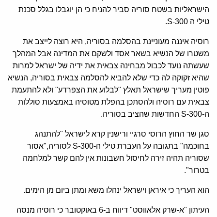
הישראליות בשטח סוריה סביר להניח כי הן יוגבלו בגלל סכנת
טילי ה 300-S.
רוסיה איננה מעוניינת בהסלמה בסוריה, היא רוצה לייצב את
משטרו של הנשיא בשאר אסד ולשקם את המדינה אבל המהלך
שעשתה נועד לכבול מבחינה צבאית את ידיה של ישראל למרות
שהיא זקוקה לה כדי שלא להביא להסלמה צבאית בסוריה, הנשיא
פוטין מעריך שישראל תאלץ "לבלוע את הצפרדע" ולא להתעמת
צבאית עם רוסיה ולהסתכן בהפלת מטוסיה באמצעות סוללות
ה-300-S החדשות שהציב בסוריה.
סגן שר החוץ הרוסי סרגיי ורישנין קרא לישראל "להתנהג
בחוכמה" בתגובה על העברת טילי ה-300-S לסוריה,"אסור
שסוריה תהיה זירה לחיסול חשבונות אין להם קשר למלחמה
בטרור".
הוא העריך כי איראן וישראל ינהלו משא ומתן ביום מן הימים.
העיתון "א-שרק אלאווסט" דיווח ב-6 באוקטובר כי רוסיה מנסה