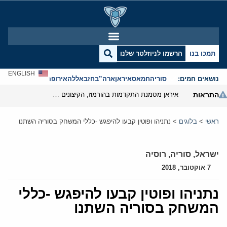
תמכו בנו
הרשמו לניוזלטר שלנו
ENGLISH
נושאים חמים:
סוריה
חמאס
איראן
ארה”ב
חזבאללה
אירופה
אנטישמיות
התראות
איראן מסמנת התקדמות בהורמוז, הקיצונים מנסים לבלום
ראשי
>
בלוגים
>
נתניהו ופוטין קבעו להיפגש -כללי המשחק בסוריה השתנו
ישראל
,
סוריה
,
רוסיה
7 אוקטובר, 2018
נתניהו ופוטין קבעו להיפגש -כללי
המשחק בסוריה השתנו