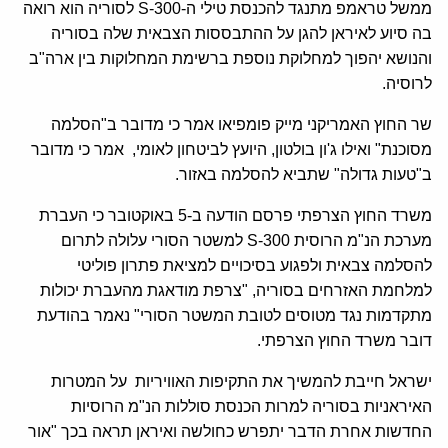
ממשל טראמפ מתנגד להכנסת טילי ה-300-S לסוריה הוא רואה
בה סיוע לאיראן להגן על ההתבססות הצבאית שלה בסוריה
והנושא יהפוך למחלוקת נוספת ברשימת המחלוקות בין ארה"ב
לרוסיה.
שר החוץ האמריקני מייק פומפיאו אמר כי מדובר ב"הסלמה
מסוכנת" ואילו ג'ון בולטון, היועץ לביטחון לאומי, אמר כי מדובר
ב"טעות גדולה" שתביא להסלמה באזור.
משרד החוץ הצרפתי פרסם הודעה ב-5 באוקטובר כי העברת
מערכת הנ"מ הרוסית 300-S למשטר הסורי עלולה לתרום
להסלמה צבאית ולפגוע בסיכויים למציאת פתרון פוליטי
למלחמת האזרחים בסוריה, "צרפת מודאגת מהעברת יכולות
מתקדמות נגד מטוסים לטובת המשטר הסורי" נאמר בהודעת
דובר משרד החוץ הצרפתי.
ישראל חייבת להמשיך את התקיפות האוויריות על המטרות
האיראניות בסוריה למרות הכנסת סוללות הנ"מ הרוסיות
החדשות אחרת הדבר יתפרש כחולשה ואיראן תראה בכך "אור