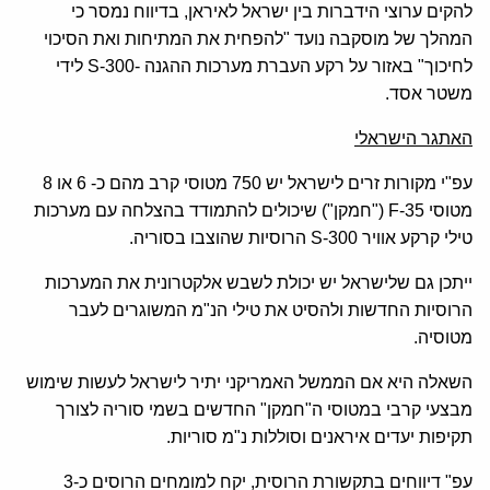
להקים ערוצי הידברות בין ישראל לאיראן, בדיווח נמסר כי
המהלך של מוסקבה נועד "להפחית את המתיחות ואת הסיכוי
לחיכוך" באזור על רקע העברת מערכות ההגנה -300-S לידי
משטר אסד.
האתגר הישראלי
עפ"י מקורות זרים לישראל יש 750 מטוסי קרב מהם כ- 6 או 8
מטוסי 35-F ("חמקן") שיכולים להתמודד בהצלחה עם מערכות
טילי קרקע אוויר 300-S הרוסיות שהוצבו בסוריה.
ייתכן גם שלישראל יש יכולת לשבש אלקטרונית את המערכות
הרוסיות החדשות ולהסיט את טילי הנ"מ המשוגרים לעבר
מטוסיה.
השאלה היא אם הממשל האמריקני יתיר לישראל לעשות שימוש
מבצעי קרבי במטוסי ה"חמקן" החדשים בשמי סוריה לצורך
תקיפות יעדים איראנים וסוללות נ"מ סוריות.
עפ" דיווחים בתקשורת הרוסית, יקח למומחים הרוסים כ-3