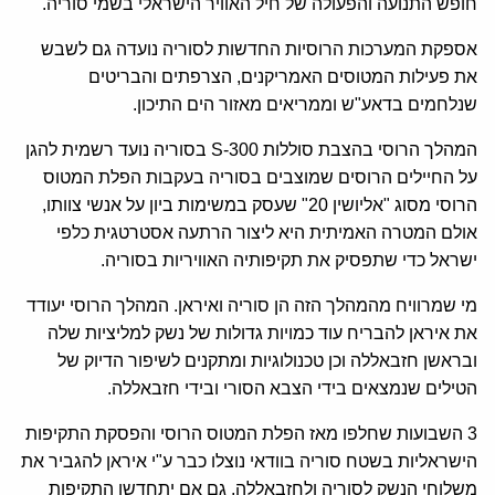
חופש התנועה והפעולה של חיל האוויר הישראלי בשמי סוריה.
אספקת המערכות הרוסיות החדשות לסוריה נועדה גם לשבש
את פעילות המטוסים האמריקנים, הצרפתים והבריטים
שנלחמים בדאע"ש וממריאים מאזור הים התיכון.
המהלך הרוסי בהצבת סוללות 300-S בסוריה נועד רשמית להגן
על החיילים הרוסים שמוצבים בסוריה בעקבות הפלת המטוס
הרוסי מסוג "אליושין 20" שעסק במשימות ביון על אנשי צוותו,
אולם המטרה האמיתית היא ליצור הרתעה אסטרטגית כלפי
ישראל כדי שתפסיק את תקיפותיה האוויריות בסוריה.
מי שמרוויח מהמהלך הזה הן סוריה ואיראן. המהלך הרוסי יעודד
את איראן להבריח עוד כמויות גדולות של נשק למליציות שלה
ובראשן חזבאללה וכן טכנולוגיות ומתקנים לשיפור הדיוק של
הטילים שנמצאים בידי הצבא הסורי ובידי חזבאללה.
3 השבועות שחלפו מאז הפלת המטוס הרוסי והפסקת התקיפות
הישראליות בשטח סוריה בוודאי נוצלו כבר ע"י איראן להגביר את
משלוחי הנשק לסוריה ולחזבאללה, גם אם יתחדשו התקיפות