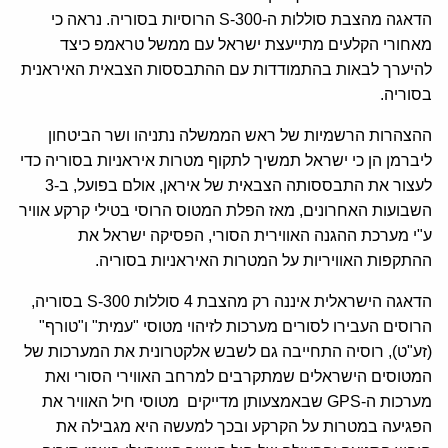
הדאגה מהצבת סוללות ה-300-S הרוסיות בסוריה. נראה כי
מאחורי הקלעים מתייעצת ישראל עם ממשל טראמפ כיצד
להיערך לבאות בהתמודדות עם ההתבססות הצבאית האיראנית
בסוריה.
ההצהרות הרשמיות של ראש הממשלה נתניהו ושר הביטחון
ליברמן הן כי ישראל תמשיך לתקוף מטרות איראניות בסוריה כדי
לעצור את התבססותה הצבאית של איראן, אולם בפועל, ב-3
השבועות האחרונים, מאז הפלת המטוס הרוסי בטילי קרקע אוויר
ע"י מערכת ההגנה האווירית הסורי, הפסיקה ישראל את
ההתקפות האוויריות על המטרות האיראניות בסוריה.
הדאגה הישראלית איננה רק מהצבת 4 סוללות 300-S בסוריה,
הרוסים העבירו לסורים מערכות לזיהוי מטוסי "עמית" ו"טורף"
(זע"ט), רוסיה התחייבה גם לשבש אלקטרונית את המערכות של
המטוסים הישראלים שמתקרבים למרחב האווירי הסורי ואת
מערכות ה-GPS שבאמצעותן מדייקים מטוסי חיל האוויר את
הפגיעה במטרות על הקרקע ובכך למעשה היא מגבילה את