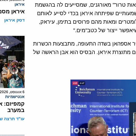
באות טרור" מאורגנים, שמסייעים לה בהגשמת
איראן
איראן מסמ
מעותיים שפיתחה איראן בכדי לסייע לאותם
דסק איראן
ומטרים ומאות מהם פרוסים בתימן, עיראק,
שיאפשר ייצור של כטב"מים."
עיר אספהאן בשדה התעופה, מתבצעות הכשרות
ים מתוצרת איראן. הבסיס הוא אבן הראשה של
6 אוגוסט, 2026
אנטישמיות
קמפיזם: א
במערב
עו"ד תרצה שו