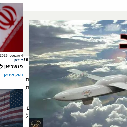
מוות לארה"ב, מוות לישראל, יקוללו היהודים
ב-11 ספטמבר תקפו המורדים החו'תים באמצעות 5 מל"טים וטיל בליסטי את נמל אלמח'אא' (Al-Makha)
נפגעו תשתיות אסטרטגיות של הנמל וכן מחסנים
. אף ארגון לא נטל אחריות להתקפה. איחוד
4 אוגוסט, 2026
בימים שקדמו להתקפה הועברו כלי רכב לכוחות
איראן
פזשכיאן ל
דסק איראן
יות כי להמשך מעורבותה בלחימה בתימן, למרות
צמצום הכוחות, יש מחיר. בתוך כך ממשיכים החות'ים במתקפה במחוז מארב (Marib) , מערבית לחצ'רמות,
ר אלמבין)
דמות של "משוואת ההרתעה" ואת האמצעים בהם
ומק הממלכה מפני עוצמת הטילים והמל"טים של
בקיק וח'ריץ, בה הושבת מחצית מכוח ההפקה