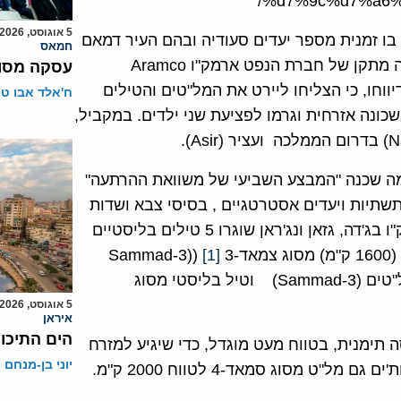
%d7%9c%d7%a6%
5 אוגוסט, 2026
 בו זמנית מספר יעדים סעודיה ובהם העיר דמאם
חמאס
(Dammam) במזרח הממלכה לא הרחק מבחריין. היעד היה מתקן של חברת הנפט ארמק"ו Aramco
עסקה מסוכ
 סעודיה דיווחו, כי הצליחו ליירט את המל"טים והטילים
ח'אלד אבו ט
כונה אזרחית וגרמו לפציעת שני ילדים. במקביל,
 מה שכנה "המבצע השביעי של משוואת ההרתעה"
בר תשתיות ויעדים אסטרטגיים , בסיסי צבא ושדות
תעופה בסעודיה". לדבריו, לעבר מתקני חברת הנפט ארמק"ו בג'דה, גזאן ונג'ראן שוגרו 5 טילים בליסטיים
[1]
ולעבר מתקני הנפט בראס-תנורה באזור דמאם שוגרו 8 מל"טים (Sammad-3) וטיל בליסטי מסוג
5 אוגוסט, 2026
איראן
הים התיכון
 תימנית, בטווח מעט מוגדל, כדי שיגיע למזרח
יוני בן-מנחם