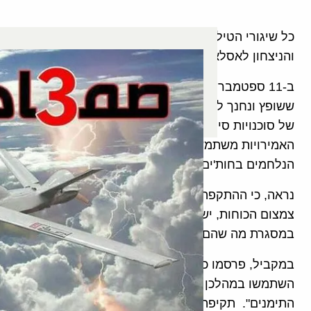
כל שיגורי הטילים והמל"טים מלוות בקריאות "אללה אכבר, 
והניצחון לאסלאם".
ששופץ ונחנך לאחרונה, השוכן לחוף הים האדום. בתקיפה 
של סוכנויות סיוע בינ"ל ובהם סיוע הומניטרי לעם התימני
האמירויות משתמשת בנמל להעברת אמצעי לחימה לתימן ו
הנלחמים בחות'ים באזור חצ'רמות Hadhramaut.
נראה, כי ההתקפה על הנמל נועדה לאותת לאיחוד האמירו
במסגרת מה שהם מגדירים מערכת "הניצחון הברור" (אלנצ
במקביל, פרסמו כלי התקשורת החות'ים את הפעולות הקו
השתמשו במהלכן תוך הדגשה כי "אין מקום אחד בטוח בע
התימנים". תקיפת מתקני הנפט הסעודים האסטרטגיים בא