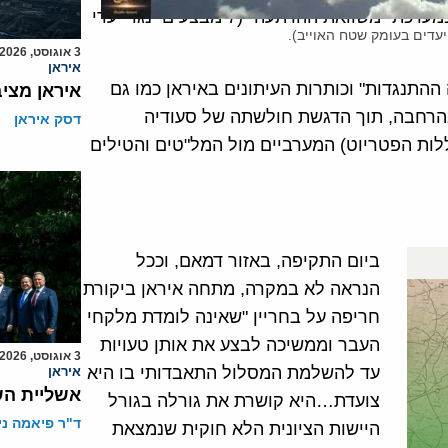
של סעודיה , ב-14 ספטמבר 2019 צוינה כפעולה השנייה במערכת "משוואת ההרתעה" (7 מבצעים נגד יעדי
3 אוגוסט, 2026
איראן
תנגדות" וכותרות העיתונים באיראן כמו גם
איראן מצי
בהרחבה, תוך הדגשת חולשתה של סעודיה
דסק איראן
ללות הפטריוט) המערביים מול המל"טים והטילים
ביום התקיפה, באזור דמאם, וככל
הנראה לא במקרה, מתחה איראן ביקורת
חריפה על בחריין "שאינה לומדת מלקחי
העבר וממשיכה לבצע את אותן טעויות
3 אוגוסט, 2026
עד להשלמת המסלול התאבדותי בו היא
איראן
אשליית הש
צועדת…היא קושרת את גורלה בגורל
ד"ר פיאמה ני
היישות הציונית הלא חוקית שנמצאת