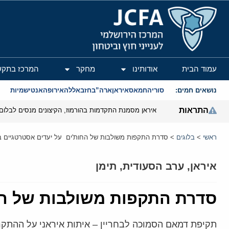
המרכז הירושלמי לענייני חוץ וביטחון
עמוד הבית
אודותינו
מחקר
המרכז בתקש
נושאים חמים:
סוריה
חמאס
איראן
ארה”ב
חזבאללה
אירופה
אנטישמיות
התראות
איראן מסמנת התקדמות בהורמוז, הקיצונים מנסים לבלום
ראשי
>
בלוגים
>
סדרת התקפות משולבות של החות'ים על יעדים אסטרטגיים בס
איראן
,
ערב הסעודית
,
תימן
סדרת התקפות משולבות של החו
תקיפת דמאם הסמוכה לבחריין – איתות איראני על ההתקרב