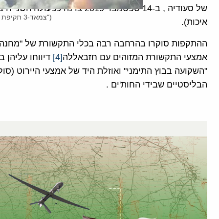
("צמאד-3 תקיפת יעדים בעומק שטח האוייב).
איכות).
ההתקפות סוקרו בהרחבה רבה בכלי התקשורת של "מחנה הה
אמצעי התקשורת המזוהים עם חזבאללה
[4]
דיווחו עליהן 
"השקועה בבוץ התימני" ואוזלת היד של אמצעי היירוט (סו
הבליסטיים שבידי החות'ים .