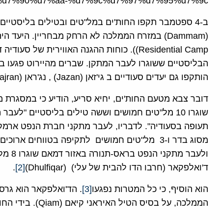
d7%90%d7%aa-%d7%9c%d7%97%d7%95%d7%9c/
ב-4 ספטמבר תקפו החות'ים במל"טים ובטילים בליסטיים
Residential Camp)). כוחות ההגנה האווירית של
הבליסטיים ששוגרו לעבר המתקן. שברים מהיירוט פגעו בש
הותקפו גם יעדים סעודיים ב גי'זאן (Jazan) , נג'ראן (Najran) בדרום הממלכה ועציר (Asir).
דובר צבא מטעם החות'ים, יחיא סריע, הודיע כי במסגרת
שוגרו 10 מל"טים חמושים וששה טילים בליסטיים "לע
מסוג בדר ו-3 מל"טים חמושים לתקיפה בטווחים ארוכים (1600 ק"מ) מסוג צמאד-3 Sammad-3))
ד'ואלפקאר (חרבו הדו להבית של עלי) (Dhulfiqar)
[2]
.
הוא הוסיף, כי כל המטרות נפגעו
[3]
. הד'ואלפקאר הוא גרסה
הממלכה, על בסיס הטיל האיראני קיאם (Qiam). בידי החות'ים גם מל"ט מסוג סמאד-4 לטווח 2000 ק"מ.