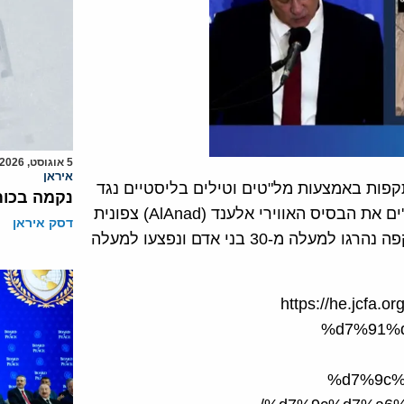
5 אוגוסט, 2026
איראן
קפות באמצעות מל"טים וטילים בליסטיים נגד
נקמה בכות
יעדים סעודיים בתימן ובסעודיה. ב-29 אוגוסט תקפו החות'ים את הבסיס האווירי אלענד (AlAnad) צפונית
דסק איראן
לעדן, בו שוהים כוחות הקואליציה בהובלת סעודיה. בהתקפה נהרגו למעלה מ-30 בני אדם ונפצעו למעלה
https://he.jcf
%d7%91%
%d7%9c%