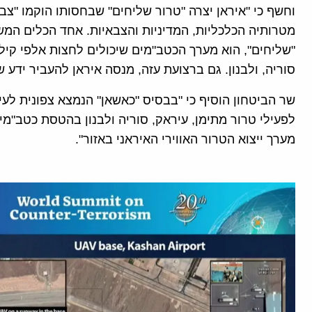
וחשף כי "איראן יצרה "טרור שליחים" שבחסותו הוקמו "צ
מטרותיה הכלכליות, המדיניות והצבאיות. אחד הכלים המש
"שליחים", הוא מערך הכטב"מים שיכולים לחצות אלפי קיל
סוריה, ולבנון. גם ברצועת עזה, מנסה איראן להעביר ידע 
שר הביטחון הוסיף כי "בבסיס "כאשאן" הנמצא צפונית ל
לפעילי טרור מתימן, עיראק, סוריה ולבנון בהטסת כטב"מ
מערך ייצוא הטרור האווירי האיראני באזור".