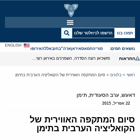
תמכו בנו
הרשמו לניוזלטר שלנו
ENGLISH
נושאים חמים:
סוריה
חמאס
איראן
ארה”ב
חזבאללה
אירופה
אנטישמיות
התראות
פזשכיאן רוצה הסדרה, השמרנים באיראן רוצים מנוף לחץ בהורמוז
ראשי
>
בלוגים
>
סיום המתקפה האווירית של הקואליציה הערבית בתימן
דאעש
,
ערב הסעודית
,
תימן
22 אפריל, 2015
סיום המתקפה האווירית של
הקואליציה הערבית בתימן