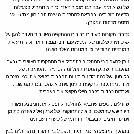
של נשיא תימן עבד רבו מנצור האדי וכי היא תתחיל בפעילות
מדינית מול תימן בהתאם להחלטת מועצת הביטחון מס' 2216
ויוזמת מדינות המפרץ.
לדברי מקורות סעודים בכירים ההתקפה האווירית נועדה להגן על
לגיטימיות שלטונו של הנשיא עבד רבו מנצור האדי ולהרתיע את
המורדים החות'ים וכי המטרות האלה הושגו.
ניתן להעריך כי ההחלטה להפסיק את ההתקפות האוויריות נבעה
מהעובדה שבנק המטרות אזל ומההסתייגות הפומבית של
פקיסטן ושל כמה מדינות סוניות החברות בקואליציה, כמו מצרים
וירדן, ממתקפה קרקעית בתימן שתביא להסתבכות ממושכת
ואבדות כבדות בקרב חיילי הקואליציה הערבית.
שיקולים נוספים שהביאו להחלטה להפסיק את המבצע האווירי
היו חשש שהמשכו יביא להתחזקותו של ארגון אל-קאעדה בתימן
וערעור היציבות בגבולה הדרומי של סעודיה עם תימן.
במהלך המבצע היו כמה תקריות גבול בין המורדים החות'ים לבין