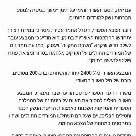
עם זאת, הסגר האווירי והימי על תימן יימשך במטרה למנוע
הברחות נשק למורדים החות'ים.
דובר הצבא הסעודי, הגנרל אחמד עסירי, מסר כי במידת הצורך
יתחדשו ההתקפות האוויריות בתימן. הוא הודיע כי המבצע עובר
לשלב חדש שיקרא "השבת התקווה" ויעסוק "במניעת תמרונים
של המורדים החות'ים על הקרקע, מלחמה בטרור ומציאת פתרון
פוליטי לנעשה בתימן".
המבצע האווירי כלל 2400 גיחות והשתתפו בו כ-200 מטוסים,
רובם של חיל האוויר הסעודי.
משרד ההגנה הסעודי פרסם הודעה שבה נאמר כי המבצע
האווירי הצליח להסיר את האיום על ביטחונה של הממלכה
הסעודית והמדינות השכנות באמצעות הריסת הנשק הכבד
והטילים הבליסטיים שעליהם השתלטו המורדים החות'ים ושהיו
במחסנים במחנות של הצבא התימני.
סעודיה טוענת כי הפסיקה את המבצע האווירי בעקבות בקשה