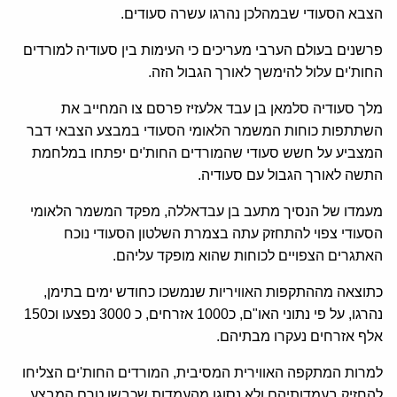
הצבא הסעודי שבמהלכן נהרגו עשרה סעודים.
פרשנים בעולם הערבי מעריכים כי העימות בין סעודיה למורדים
החות'ים עלול להימשך לאורך הגבול הזה.
מלך סעודיה סלמאן בן עבד אלעזיז פרסם צו המחייב את
השתתפות כוחות המשמר הלאומי הסעודי במבצע הצבאי דבר
המצביע על חשש סעודי שהמורדים החות'ים יפתחו במלחמת
התשה לאורך הגבול עם סעודיה.
מעמדו של הנסיך מתעב בן עבדאללה, מפקד המשמר הלאומי
הסעודי צפוי להתחזק עתה בצמרת השלטון הסעודי נוכח
האתגרים הצפויים לכוחות שהוא מופקד עליהם.
כתוצאה מההתקפות האוויריות שנמשכו כחודש ימים בתימן,
נהרגו, על פי נתוני האו"ם, כ1000 אזרחים, כ 3000 נפצעו וכ150
אלף אזרחים נעקרו מבתיהם.
למרות המתקפה האווירית המסיבית, המורדים החות'ים הצליחו
להחזיק בעמדותיהם ולא נסוגו מהעמדות שכבשו טרם המבצע.