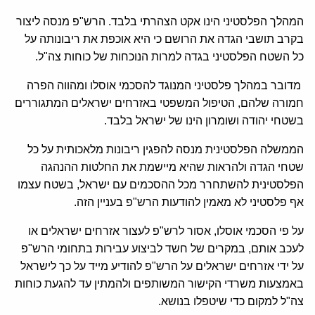
המהלך הפלסטיני הינו אקט הצהרתי בלבד. הרש"פ מנסה ליצור
בקרב תושבי הגדה את הרושם כי היא אוכפת את ריבונותה על
כל השטח הפלסטיני בגדה למרות הנוכחות של כוחות צה"ל.
מדובר במהלך פלסטיני המנוגד להסכמי אוסלו ומהווה הפרה
חמורה שלהם, הטיפול המשפטי באזרחים ישראלים המתגוררים
בשטחי יהודה ושומרון הינו של ישראל בלבד.
הממשלה הפלסטינית מנסה להפגין ריבונות מלאכותית על כל
שטחי הגדה ולהראות שהיא מיישמת את החלטות ההנהגה
הפלסטינית להשתחרר מכל ההסכמים עם ישראל, בשטח עצמו
אף פלסטיני לא מאמין להודעות הרש"פ בעניין הזה.
על פי הסכמי אוסלו, אסור לרש"פ לעצור אזרחים ישראלים או
לעכב אותם, במקרים של חשד לביצוע עבירות בתחומי הרש"פ
על ידי אזרחים ישראלים על הרש"פ להודיע מייד על כך לישראל
באמצעות משרדי הקישור המשותפים ולהמתין עד להגעת כוחות
צה"ל למקום כדי שיטפלו בנושא.