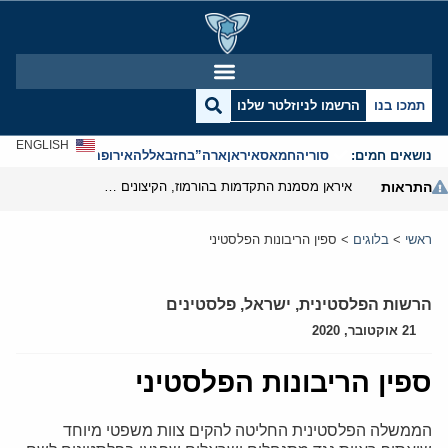
תמכו בנו
הרשמו לניוזלטר שלנו
ENGLISH
נושאים חמים:
סוריה
חמאס
איראן
ארה”ב
חזבאללה
אירופה
אנטישמיות
התראות
איראן מסמנת התקדמות בהורמוז, הקיצונים מנסים לבלום
ראשי
>
בלוגים
>
ספין הריבונות הפלסטיני
הרשות הפלסטינית
,
ישראל
,
פלסטינים
21 אוקטובר, 2020
ספין הריבונות הפלסטיני
הממשלה הפלסטינית החליטה להקים צוות משפטי מיוחד