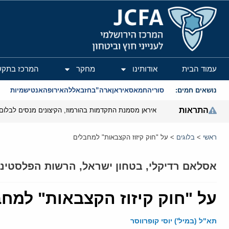
המרכז הירושלמי לענייני חוץ וביטחון
עמוד הבית
אודותינו
מחקר
המרכז בתקש
נושאים חמים:
סוריה
חמאס
איראן
ארה”ב
חזבאללה
אירופה
אנטישמיות
התראות
איראן מסמנת התקדמות בהורמוז, הקיצונים מנסים לבלום
ראשי
>
בלוגים
>
על "חוק קיזוז הקצבאות" למחבלים
אסלאם רדיקלי
,
בטחון ישראל
,
הרשות הפלסטיני
על "חוק קיזוז הקצבאות" למח
תא"ל (במיל') יוסי קופרווסר