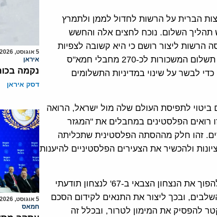
ות הברית על הרשות לחדול לממן ולתמרץ
תהליך השלום. נוכח לחצים אלה והחשש
ה הרשות ליצור רושם כי היא קשובה לצפיות
5 אוגוסט, 2026
ממנה, זאת בלי לשנות את מדיניותה. היא אף הפסיקה את תשלום המשכורות לכ-270 מחבלי חמא"ס
איראן
נקמה בכות
כדי לבשר על שינוי במדיניות התשלומים
דסק איראן
ביטוי לתפיסת העולם שלה מול ישראל, הרואה
ו רואים הפלסטינים במחבלים את "המגזר
ים. זהו חלק מההסתה הפלסטינית שתכליתה
ונות ולהכשיר את הצעירים הפלסטיניים להיענות
במידה רבה ניתן לומר שזהו נסיון רציני ראשון של ישראל להפוך את הנצחון הצבאי ב-67' לנצחון תודעתי
השלבים, ובכך ליצור את התנאים לקידום הסכם
5 אוגוסט, 2026
חמאס
ר להפסיק את המימון לטרור, ובכלל זה