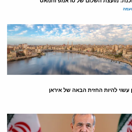
נת: מועצת השלום של טראמפ וחמאס
ועמה
 עשוי להיות החזית הבאה של איראן