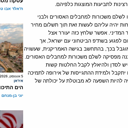
עסקה מסוכ
צינות לתביעות המוצגות כלפיהם.
ח'אלד אבו ט
ו לשלם משכורות למחבלים האסורים ולבני
ת יהיה עליהם לעשות זאת תוך תשלום מחיר
ר המדיני. אפשר שלחץ כזה יעורר אצל
ם לפגוע בשת"פ הביטחוני עם ישראל, אך
 מוגבל בכך, בהתחשב בגישה האמריקנית, שעשויה
יננה מפסיקה לשלם משכורות למחבלים האסורים.
יש לסדן ולהיאלץ לקבל החלטות קשות
יתקבל ולמידת ההתגייסות של אירופה לתמיכה
5 אוגוסט, 2026
ה להיות השפעה לא מבוטלת על יכולתה של
איראן
הים התיכון
יוני בן-מנחם