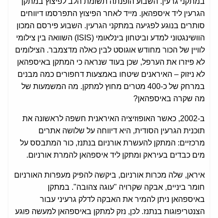
במתקני גרעין. השבוע הופנתה תשומת הלב לפיצוץ במתקן
הגרעין ליד איספהאן. מייד לאחר הפיצוץ התפרסמו דיווחים
סותרים בנוגע לפגיעה במתקני הגרעין. השבוע פירסם המכון
הוושינגטוני למדע וביטחון בינלאומי (ISIS) השוואה בין צילומי
לוויין של הכור מחודש אוגוסט לבין כאלה מדצמבר. הצילומים
לא פיזרו את הערפל, שכן בעוד שנראה כי המתקן באיספהאן
לא ניזוק – האיראנים שיטחו באמצעות דחפורים כמה מבנים
במרחק של כ-400 מטרים מחוץ למתקן. מה המשמעות של
מה שקרה באיספהאן?
ב-2002, כאשר האופוזיציה האיראנית חשפה לראשונה את
תוכנית הגרעין הסודית, היא דיווחה על שלושה אתרים
מרכזיים: המתקן להעשרת אורניום בנתנז, כור המתבסס על
מים כבדים בעיראק ומתקן ליד איספהאן להמרת אורניום.
איראן, שלה מכרות אורניום, ביקשה להפיק מעפרות האורניום
חומר ביניים, אבקה שקרויה "עוגה צהובה". במתקן
באיספהאן ניתן להמיר את האבקה לדלק גרעיני עבור
הצנטריפוגות בנתנז. לכן, נזק למתקן באיספהאן למעשה פוגע