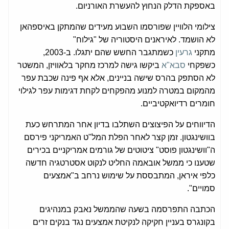
באספקת הדלק הנחוץ להעשרת האורניום.
צילומי הלוויין שפורסמו השבוע מעידים שהמתקן באיספהאן
לא הושמד. לאיראנים היסטוריה של "גילוח"
מתקני
גרעין
כשמתגבר החשש שהם יתגלו. ב-2003,
כשפקחי
סבא"א
ביקשו גישה למרכז מחקר בלאוויזן, המשטר
לא הסתפק בהרס שישה בניינים, אלא אף פינה שכבת עפר
מהמקום במטרה למנוע מהפקחים לקחת דגימות עפר לגילוי
חומרים רדיואקטיביים.
הדיווחים על הפיצוצים השתלבו בדיון אחר המתרחש כעת
בוושינגטון. זמן קצר לאחר הפלת המל"ט האמריקני פירסם
ה"וושינגטון פוסט" ציטוטים של גורמים אמריקניים בכירים
שטענו כי ממשל אובאמה החליט לנקוט אסטרטגיה חדשה
כלפי איראן, המתבססת על שימוש נרחב ב"אמצעים
סמויים".
הכתבה התפרסמה בשעה שהממשל נאבק במנהיגים
בקונגרס בעניין חקיקה לנקיטת אמצעים נגד בנקים זרים