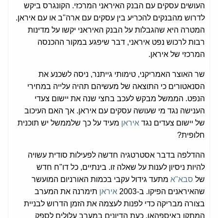
העושים עסקים עם הבנק האיראני המרכזי. הקונגרס ביקש
לדרוש מהבנקים להכריע בין עסקים עם ארה"ב או עם איראן.
המטרה היא שהגבלות על הבנק האיראני יקשו על מדינות
רבות לרכוש נפט איראני, דבר שיפגע במקור ההכנסה
המרכזי של איראן.
שר האוצר האמריקני, טימותי גייתנר, ניסה לשכנע את
הסנאטורים כי התוצאה של מעשיהם תהיה עלייה במחירי
הנפט. הממשל מבקש לעכב בחצי שנה את יישום צעדי
הענישה נגד מי שעושה עסקים עם איראן. אך האם העיכוב
של יישום צעדים נגד
איראן
מעיד על כך שלממשל יש תוכנית
חלופית?
ההדלפה בדבר אסטרטגיה חדשה לפעילות סודית עשויה
להיות ניסיון לענות על שאלה זו. בינתיים, כל דו"ח חדש
של
סבא"א
מתעד גידול עקבי בכמות האורניום המועשר
שהאיראנים הפיקו. ב-2003
איראן
תימרנה את המערב
בצורה מבריקה כדי לפנות לעצמה את הזמן הדרוש לבניית
המתקן באיספהאן. כעת הדיונים במערב עלולים לספק