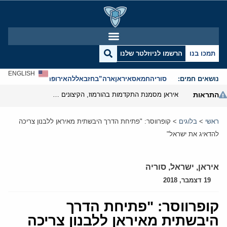
תמכו בנו
הרשמו לניוזלטר שלנו
ENGLISH
נושאים חמים:
סוריה
חמאס
איראן
ארה”ב
חזבאללה
אירופה
אנטישמיות
התראות
איראן מסמנת התקדמות בהורמוז, הקיצונים מנסים לבלום
ראשי
>
בלוגים
>
קופרווסר: "פתיחת הדרך היבשתית מאיראן ללבנון צריכה
להדאיג את ישראל"
איראן
,
ישראל
,
סוריה
19 דצמבר, 2018
קופרווסר: "פתיחת הדרך
היבשתית מאיראן ללבנון צריכה