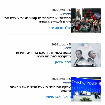
6 אוגוסט, 2026
אנטישמיות
קמפיזם: איך דוקטרינה קומוניסטית עיצבה את
היחס לישראל במערב
עו"ד תרצה שור
5 אוגוסט, 2026
איראן
נקמה בכותרות, הסכם בחדרים: איראן
מתקרבת לפתיחת הורמוז
דסק איראן
5 אוגוסט, 2026
חמאס
עסקה מסוכנת: מועצת השלום של טראמפ
וחמאס
ח'אלד אבו טועמה