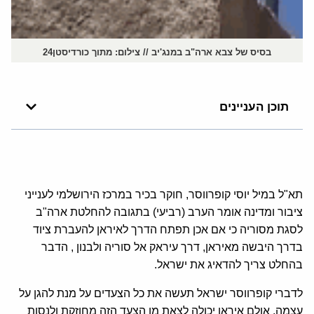
בסיס של צבא ארה"ב במנג'יב // צילום: מתוך כורדיסטן24
תוכן העניינים
תא"ל במיל יוסי קופרווסר, חוקר בכיר במרכז הירושלמי לענייני
ציבור ומדינה אומר הערב (רביעי) בתגובה להחלטת ארה"ב
לסגת מסוריה כי אם אכן תפתח הדרך לאיראן להעברת ציוד
בדרך היבשה מאיראן, דרך עיראק אל סוריה ולבנון , הדבר
בהחלט צריך להדאיג את ישראל.
לדברי קופרווסר ישראל תעשה את כל הצעדים על מנת להגן על
עצמה, אולם איראן יכולה לצאת מן הצעד הזה מחוזקת ולנסות