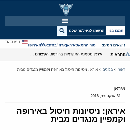
תמכו בנו
הרשמו לניוזלטר שלנו
ENGLISH
נושאים חמים:
סוריה
חמאס
איראן
ארה”ב
חזבאללה
אירופה
אנטישמיות
התראות
איראן מסמנת התקדמות בהורמוז, הקיצונים מנסים לבלום
ראשי
>
בלוגים
>
איראן: ניסיונות חיסול באירופה וקמפיין מנגדים מבית
איראן
31 אוקטובר, 2018
איראן: ניסיונות חיסול באירופה
וקמפיין מנגדים מבית