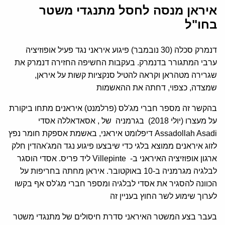
איראן מנסה לחסל מתנגדי משטר
בחו"ל
דנמרק סכלה (30 נובמבר) פיגוע איראני נגד פעיל אופוזיציה
ערבי המתגורר בדנמרק. בעקבות החשיפה החזירה דנמרק את
שגרירה מטהראן וקראה להטיל סנקציות קשות על איראן,
שמצדה, כצפוי, דחתה את ההאשמות
בהקשר זה מספר חברי מג'לס (פרלמנט) איראנים מתחו ביקורת
על מעצרו (יולי 2018) בגרמניה של , אסאדאללה אסדי
Assadollah Asadi דיפלומט איראני, באשמת אספקת חומר נפץ
לזוג איראנים ממוצא בלגי כדי שיבצעו פיגוע נגד המג'אהדין חלק
ארגון אופוזיציה האיראני ב- Villepinte ליד פריס. אסדי הוסגר
לבלגיה מגרמניה ב-10 באוקטובר. איראן מחתה בחריפות על
הכוונה להסגיר את אסדי לבלגיה ומספר חברי מג'לס אף בקשו
לערוך שימוע לשר החוץ בעניין זה
בעבר בצע המשטר האיראני סדרת חיסולים של מתנגדי משטר