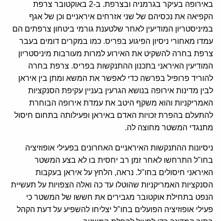
באירופה בעיקר בגרמניה ובצרפת. ב-2 באוקטובר צרפת
הקפיאה את נכסיהם של שני אזרחים איראניים וכן של אגף
במיניסטריון המודיעין לאחר שלטענת גורמי ביטחון צרפתים הם
עמדו מאחורי ניסיון הפיגוע בפריס. כמו במקרים דומים בעבר
צרפת בחרה להשקיט את האירוע למרות מעורבות מיניסטריון
המודיעין האיראני בתכנון ההתנקשות בפריס. צרפת בחרה
להוריד פרופיל בפרשה כדי לאפשר את המשא ומתן בין איראן
לבין מדינות אירופה בנושא הגרעין בעניין עקיפת הסנקציות
האמריקניות והוא משקף היטב את עמדת אירופה הבוחרת
להתעלם בהפרת זכויות האדם באיראן ופעילותה בתחום חיסול
מתנגדי המשטר מחוצה לה.
ניסיונות ההתנקשות האיראניים האחרונים בפעילי אופוזיציה
בחו"ל התרחשו לאחר זמן רב יחסית בו לא בצע המשטר
האיראני חיסולים בחו"ל. נראה, הלחץ על איראן בעקבות
הסנקציות האמריקניות שהוטלו עד כה ואלה הצפויות על תעשיית
הנפט בתחילת אוקטובר מגבירים את חששו של המשטר כי
פעילי אופוזיציה הפועלים בחו"ל יצליחו להשפיע על דעת הקהל