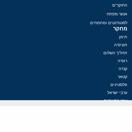
החוקרים
אנשי מפתח
לסטודנטים ומתמחים
מחקר
תימן
תוניסיה
תהליך השלום
רוסיה
קנדה
קטאר
פלסטינים
ערבי ישראל
ערב הסעודית
עיראק
פרסומים אחרונים
איראן מסמנת התקדמות בהורמוז, הקיצונים מנסים לבלום
קמפיזם: איך דוקטרינה קומוניסטית עיצבה את היחס לישראל במערב