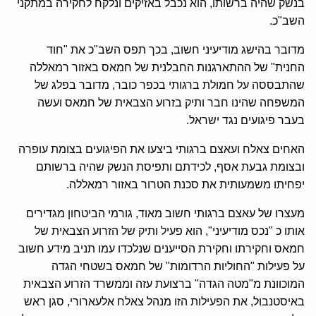
בנשק שהיה ברשותו, הוא נכבל באזיקים ונלקח לחקירה במתקני
השב"כ.
מדובר בהישג מודיעיני חשוב, בכך תפס השב"כ את "חוד
החנית" של ההתארגנות החבלנית של חמאס באזור רמאללה
שהתבססה על חמולת ברגותי בכפר כובר, מדובר בפלג של
המשפחה שהינו חבר ותיק בזרוע הצבאית של חמאס ועשה
בעבר פיגועים נגד ישראל.
האחים צאלח ועאצם ברגותי ביצעו את הפיגועים בצומת עופרה
ובצומת גבעת אסף, לכידתם ותפיסת הנשק שהיה ברשותם
יפחיתו משמעותית את סכנת הטרור באזור רמאללה.
מעצרו של עאצם ברגותי חשוב מאוד, גורמי הביטחון מגדירים
אותו כ "נכס מודיעיני", הוא פעיל ותיק של הזרוע הצבאית של
חמאס וחקירתו וחקירת הסייענים שנלכדו עמו תניב מידע חשוב
על פעילות "החוליות הרדומות" של חמאס בשטחי הגדה
המוכוונת מ"מטה הגדה" ברצועת עזה וממשרד הזרוע הצבאית
באיסטנבול, את הפעילות הזו מנהל צאלח אלעארורי, סגן ראש