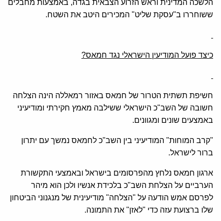
הלשכה המדינית וראש הזרוע הצבאית בגדה, באמצעות מחבלים
ששוחררו ב"עסקת שליט" המכירים היטב את השטח.
כיצד פועל המודיעין הישראלי נגד חמאס?
חשיפת תשתית הטרור של חמאס באזור רמאללה הינה הצלחה
חשובה של השב"כ הישראלי ששילבה מאמץ חקירתי ומודיעיני
באמצעים שונים ומגוונים.
"קרב המוחות" המודיעיני בין השב"כ לחמאס נמשך עם יתרון
ברור לישראל.
ארגון חמאס נלחץ מהפרסומים בישראל ובאמצעי התקשורת
הערביים על הצלחת השב"כ בלכידת אנשיו ולכן הוא מיהר
לפרסם אמש הודעה על "הצלחה" מודיעינית של מנגנוני הביטחון
שלו ברצועת עזה כדי "לאזן" את התמונה.