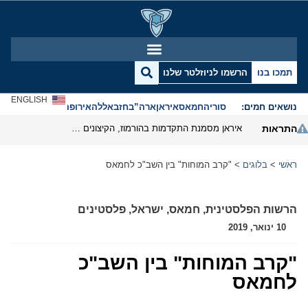
תמכו בנו
הרשמו לניוזלטר שלנו
ENGLISH
נושאים חמים:
סוריה
חמאס
איראן
ארה”ב
חזבאללה
אירופה
אנטישמיות
התראות
איראן מסמנת התקדמות בהורמוז, הקיצונים מנסים לבלום
ראשי
>
בלוגים
>
"קרב המוחות" בין השב"כ לחמאס
הרשות הפלסטינית
,
חמאס
,
ישראל
,
פלסטינים
10 ינואר, 2019
"קרב המוחות" בין השב"כ
לחמאס