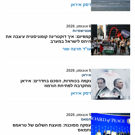
דסק איראן
6 אוגוסט, 2026
אנטישמיות
קמפיזם: איך דוקטרינה קומוניסטית עיצבה את
היחס לישראל במערב
עו"ד תרצה שור
5 אוגוסט, 2026
איראן
נקמה בכותרות, הסכם בחדרים: איראן
מתקרבת לפתיחת הורמוז
דסק איראן
5 אוגוסט, 2026
חמאס
עסקה מסוכנת: מועצת השלום של טראמפ
וחמאס