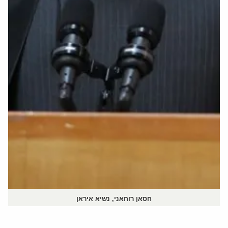
חסאן רוחאני, נשיא איראן