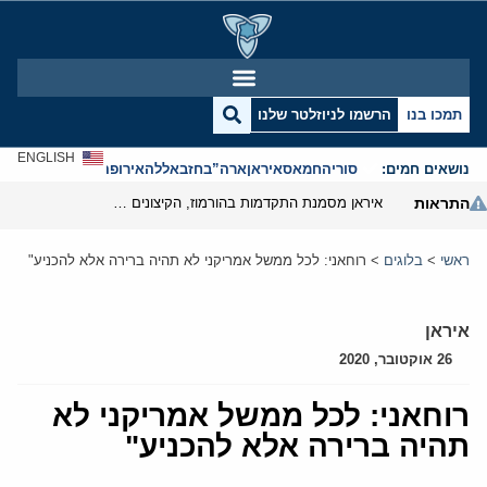
תמכו בנו
הרשמו לניוזלטר שלנו
ENGLISH
נושאים חמים:
סוריה
חמאס
איראן
ארה”ב
חזבאללה
אירופה
אנטישמיות
התראות
איראן מסמנת התקדמות בהורמוז, הקיצונים מנסים לבלום
ראשי
>
בלוגים
>
רוחאני: לכל ממשל אמריקני לא תהיה ברירה אלא להכניע"
איראן
26 אוקטובר, 2020
רוחאני: לכל ממשל אמריקני לא
תהיה ברירה אלא להכניע"