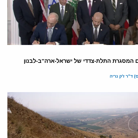
המסגרת התלת-צדדי של ישראל-ארה"ב-לבנון
 ד"ר ז'ק נריה