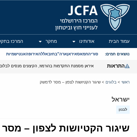
המרכז הירושלמי לענייני חוץ וביטחון
עמוד הבית
אודותינו
מחקר
המרכז בתקש
נושאים חמים:
סוריה
חמאס
איראן
ארה”ב
חזבאללה
אירופה
אנטישמיות
התראות
איראן מסמנת התקדמות בהורמוז, הקיצונים מנסים לבלום
ראשי
>
בלוגים
>
שיגור הקטיושות לצפון – מסר לדמשק
ישראל
לבנון
שיגור הקטיושות לצפון – מסר