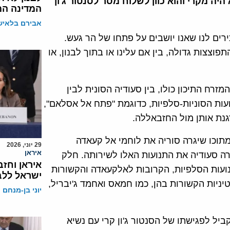
 היה מקרי והוא כוון לשלוח מסר לסנטור ג'ון
המדינה המ
אבירם בלאיש
רים לנו שאנו יושבים על פתחו של הר געש.
צצות גדולה, בין אם עלינו או בתוך לבנון, או
זרח התיכון כולו, בין סעודיה הסונית לבין
ועות הסוניות-סלפיות, כדוגמת "פתח אל אסלאם",
רגנת אותן מול החזבאללה.
תוכו שיגרה סוריה את לוחמי אל קעאדה
29 יוני, 2026
איראן
ה סעודיה את התנועות האלו לשירותה. חלק
איראן וחז
עות הסלפיות, הקרובות לאלקעאדה והקשורות
ישראל ללבנ
יניות הקשורות בהן, כמו חמאס ואחמד ג'יבריל,
יוני בן-מנחם
יל לפגישתו של הסנטור ג'ון קרי עם נשיא