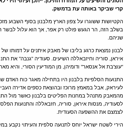
הסונים והשיעים על המזרח התיכון. ייתכן ועיתוי הירי לא
קרי שביקר באותה עת בדמשק.
הקטיושות ששוגרו על צפון הארץ מלבנון בסוף השבוע מזכי
בשלב הזה, הר הגעש פולט רק אפר, אך הוא עלול לבשר התפו
שניהם.
לבנון נמצאת כרגע בליבו של מאבק איתנים על דמותו של המ
איראן, סוריה וחיזבאללה השיעים. סעודיה "גנבה" את התנ
"עוצ'בת אל אנסאר" ודומיהן, מן המודיעין הסורי, והיא מא
התנועות הסלפיות בלבנון היו בתחילה מאגר כוח האדם שמ
לעיראק, אבל במאמץ מרוכז ובהוצאת כספים אדירה העביר
מהמאבק מתנהל במחנות הפליטים בלבנון כאשר מול התנו
לסעודיה, מנסות איראן, סוריה, חזבאללה והתנועות הפלסט
לצמצם את ההשפעה הסעודית.
הירי לשטח ישראל יוחס לתנועה סלפית והעיתוי נקבע במקב