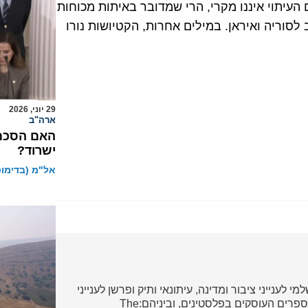
 העיתוי איננו מקרי, הרי שמדובר באיתות מכוחות
לסוריה ואיראן. במילים אחרות, הקטיושות נורו
29 יוני, 2026
ארה"ב
האם הסכם 
ישרוד?
אל"מ (בדימוס)
י לענייני ציבור ומדינה, עיתונאי ותיק ופרשן לענייני
ערבים והמזרח התיכון. מחברם של מספר ספרים העוסקים בפלסטינים, וביניהם:The