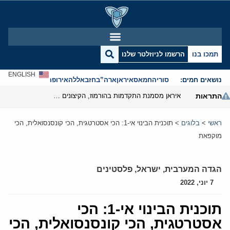
תמכו בנו
הרשמו לניוזלטר שלנו
ENGLISH
נושאים חמים:
סוריה
חמאס
איראן
ארה”ב
חזבאללה
אירופה
אנטישמיות
התראות
איראן מסמנת התקדמות בהורמוז, הקיצונים מנסים לבלום
ראשי
>
בלוגים
>
תוכנית הבינוי אי-1: הכי אסטרטגית, הכי קונסנסואלית, הכי
מוקפאת
הגדה המערבית
,
ישראל
,
פלסטינים
7 יוני, 2022
תוכנית הבינוי אי-1: הכי
אסטרטגית, הכי קונסנסואלית, הכי