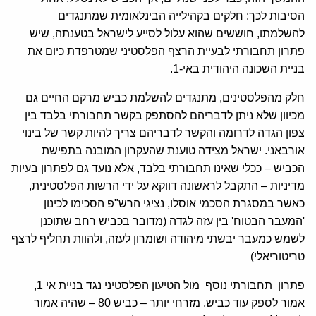
הסיבות לכך: חלקים בקהילייה הבינלאומית שמתנגדים
להשלמתו, חוששים שהוא עלול לסייע לישראל בטענתה, שיש
פתרון תחבורתי לבעיית הרצף הפלסטיני שמטרפדת כיום את
בניית השכונה היהודית באי-1.
חלק מהפלסטינים, מתנגדים להשלמת כביש מרקם החיים גם
מכיוון שלא ניתן לדבריהם להסתפק בקשר תחבורתי בלבד בין
צפון הגדה לדרומה והקשר לדבריהם צריך להיות קשר של בינוי
אורבאני. ישראל מצידה טוענת שהעקרון המובנה בתפישת
הכביש – ככלי שאינו תחבורתי בלבד, אלא נועד גם לפתרון בעיות
מדיניות – התקבל לראשונה דווקא על ידי הרשות הפלסטינית,
כאשר במסגרת הסכמי אוסלו, נציגי הרש"פ הסכימו לכינון
'המעבר הבטוח' בין עזה לגדה (מדובר בכביש רחב שתוכנן
לשמש כמעבר יבשתי מיהודה ושומרון לעזה, ולהוות תחליף לרצף
טריטוריאלי)
פתרון תחבורתי נוסף מול הטיעון הפלסטיני נגד בניית אי 1,
אמור לספק עוד כביש, מזרחי יותר – כביש 80 – שהיה אמור