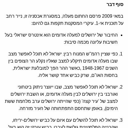
סוף דבר
במאי 2009 פרסם החתום מעלה, במסגרת אכסניה זו, נייר רחב
על תוכנית אי-1. עיקרי המסקנות תקפות גם להיום:
החיבור של ירושלים למעלה אדומים הוא אינטרס ישראלי בעל
חשיבות עליונה מכמה סיבות:
כפי שציין רהמ"ש המנוח רבין: ישראל לא תוכל לאפשר מצב
שבו מעלה אדומים תיקלע למצב שאליו נקלע הר הצופים בין
השנים 1948-1967 ,כאשר ההר הפך למובלעת ישראלית,
בחסות האו"ם, שרק כביש אחד קושר אליה.
ישראל לא תוכל לאפשר מצב, שבו ייווצר ניתוק ביטחוני
ואורבני בין ירושלים לבין מעלה אדומים, או השבת ירושלים
למצב של 'עיר קצה' (כפי שהייתה ירושלים ערב מלחמת ששת
הימים), באופן שתחסם התפתחותה של העיר מזרחה.
ישראל לא תוכל להשלים עם איום על כביש ירושלים-יריחו,
שהבנייה הפלסטינית גולשת לעברו. כביש עורקי זה הוא בעל