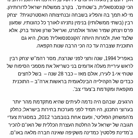
הכי קונסנסואלית, ב'שטחים', בקרב ממשלות ישראל לדורותיהן.
מי לא תמך בה והפליג בשבחה ובנחיצותה האסטרטגית? יצחק
רבין (בשתי ממשלותיו) בנימין נתניהו לאורך כל כהונותיו, שמעון
פרס ויצחק שמיר ואהוד אולמרט, ואריאל שרון ואהוד ברק. אלא
שלצד זאת, ולמרות היותה 'הקונסנסואלית' מכולן, היא גם
התוכנית שצברה עד כה הכי הרבה שנות הקפאה.
באפריל 1994, שנה וחצי לפני שנרצח, מסר רהמ"ש יצחק רבין
לראש עיריית מעלה אדומים בני כשריאל את מסמכי הסיפוח של
שטחי אי-1 לעירו, אולם מאז – כבר 28 שנה – בשל לחצים
כבדים של הקהילייה הבינלאומית בראשות ארה"ב – התוכנית
מוקפאת ומקודמת ב'צעדי צב'.
הרגעים, שבהם היה נדמה לעיתים שהיא מתקדמת מהר יותר
בערוצי התכנון, היו תמיד לפני מערכות בחירות בישראל; כחלק
מ'המשחק הפוליטי', ופעם אחת בנובמבר 2012, במסגרת צעדי
תגובה של ישראל על החלטת העצרת הכללית של האו"ם להכיר
ב'מדינת פלסטין' כמדינה משקיפה שאינה חברה מלאה באו"ם.