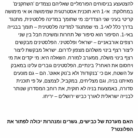
להצטעצע בניסוחים הפורמליים שאליהם נצמדים 'השחקנים'
במחלוקת: אי-1 היא תוכנית אסטרטגית שמימושה או אי מימושה
קריטי בעיני שני הצדדים: מי שתומך במדינה פלסטינית, מתנגד
בדרך כלל לאי-1. מי שמתנגד למדינה פלסטינית – תומך בבנייה
באי-1. הסיפור הוא סיפור של תחרות ומשיכת חבל בין שני
רצפים אורבאניים – ישראלי ופלסטיני. הפלסטינים מבקשים
ליצור רצף בינוי משלהם מצפון לדרום. ישראל מבקשת ליצור
רצף בינוי משלה, ממערב למזרח. השאלה היא: מי יקדים את מי
ויחסום את האחר? בינתיים, הפלסטינים גוברים עלינו במאבק
על השטח, אם כי 'בנקודות' ולא ב'נוק אאוט'. הם – גם מונעים
מאיתנו בניה, וגם מצליחים, במקביל, לצמצם, על פי תוכנית
סדורה, באמצעות בניה לא חוקית, את רוחב המסדרון שנותר
לבנייה ישראלית לאורך כביש ירושלים – יריחו.
האם מערכת של כבישים, גשרים ומנהרות יכולה לפתור את
הפלונטר?