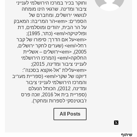
וחוקר בכיר במרכז הירושלמי לענייני
ציבור ומדינה. שרגאי הינו מומחה
לנושאי ירושלים, ומחברם של
הספרים: <em>הר המריבה: המאבק
על הר הבית, יהודים ומוסלמים, דת
ופוליטיקה</em> (כתר, 1995);
<em>על אם הדרך: סיפורו של קבר
רחל</em> (שערים לחקר ירושלים,
2005), <em>ירושלים – אשליית
החלוקה</em> (המרכז הירושלמי
לענייני ציבור ומדינה, 2015);
<em>עלילת "אל-אקצא בסכנה":
דיוקנו של שקר</em> (ספריית מעריב
והמרכז הירושלמי לענייני ציבור
ומדינה, 2012), הכותל הנעלם
(ספריית בית אל 2016, זוכה פרס
ז'בוטינסקי לספרות ומחקר).
All Posts
שיתוף