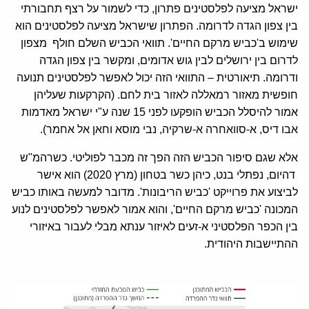
ישראל מציעה לפלסטינים פתרון, כדי לשמור על רצף תחבורתי
בין צפון הגדה לדרומה. הפתרון שישראל מציעה לפלסטינים הוא
שימוש ב'כביש מרקם החיים'. תוואי הכביש השלם חולף מצפון
לדרום בין ירושלים לבין גוש אדומים, ומקשר בין צפון הגדה
ודרומה. תיאורטית – התוואי הזה יכול לאפשר לפלסטינים תנועה
חופשית מאזור רמאללה לאזור בית לחם. (הקרקעות שעליהן
אמור להיסלל הכביש הופקעו לפני 15 שנה ע"י ישראל מאדמות
אבו דיס, א-סוואחרה א-שרקיה, נבי מוסא וחאן אל אחמר).
אלא שגם סיפור הכביש הזה הפך זה מכבר לפוליטי. כשרהמ"ש
דהיום, נפתלי בנט, כיהן כשר בטחון (מרץ 2020) הוא אישר
לביצוע את פרוייקט 'כביש הריבונות'. מדובר למעשה באותו כביש
המכונה 'כביש מרקם החיים', והוא אמור לאפשר לפלסטינים לנוע
בין הכפר הפלסטיני א-זעים לאיזור ענתא מבלי לעבור באיזורי
ההתיישבות היהודית.