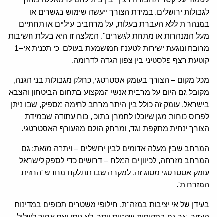
לגבולות ירושלים. במידת הצורך ייעשה שימוש בגשרים או
במנהרות ללא העברת בעלות, על מרחבים עיליים או תחתיים
מעל המנהרות או מתחת לגשרים". המלצה זו היא בעלת חשיבות
מרובה ונוגעת ישירות לטענה המושמעת בעולם, כי תכנית אי–1
קוטעת רצף פלסטיני בין צפון הגדה לדרומה.
מכל מקום – הצורך בעומק אסטרטגי, כחלק מגבולות בני הגנה,
מקובל גם היום על מרבית אנשי המקצוע בתחום הביטחון והצבא
בישראל. עומק זה כולל בין היתר מרחב לחימה מספיק, שבו ניתן
לפרוס כוחות מגן שיוכלו לתמרן בתוכו, כוח עתודה שבמידת
הצורך ינחית מתקפת נגד, ומרחק הולם מהעורף האסטרטגי.
המרחב שבין מעלה אדומים לבין ירושלים – ויתרה מזאת: גם
המרחב מזרחה, לכיוון ים המלח – דרושים כדי לספק לישראל
עומק אסטרטגי מסוג זה, למקרה שבו תתלקח מחדש 'החזית
המזרחית'.
בעידן של אי יציבות במזה"ת, חילופי משטרים תכופים במדינות
האזור, אך גם בתקופות שקטות יותר, לא ניתן ואף אסור לשלול