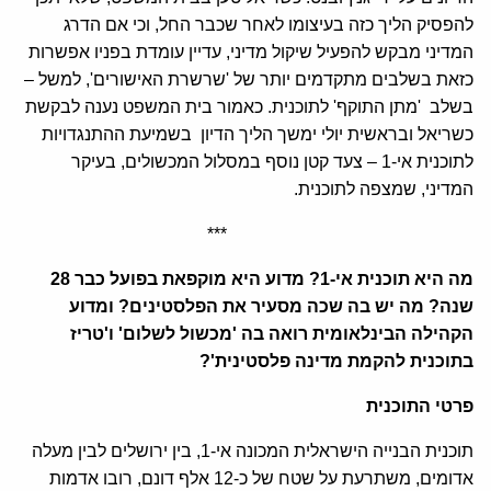
להפסיק הליך כזה בעיצומו לאחר שכבר החל, וכי אם הדרג
המדיני מבקש להפעיל שיקול מדיני, עדיין עומדת בפניו אפשרות
כזאת בשלבים מתקדמים יותר של 'שרשרת האישורים', למשל –
בשלב 'מתן התוקף' לתוכנית. כאמור בית המשפט נענה לבקשת
כשריאל ובראשית יולי ימשך הליך הדיון בשמיעת ההתנגדויות
לתוכנית אי-1 – צעד קטן נוסף במסלול המכשולים, בעיקר
המדיני, שמצפה לתוכנית.
***
מה היא תוכנית אי-1? מדוע היא מוקפאת בפועל כבר 28
שנה? מה יש בה שכה מסעיר את הפלסטינים? ומדוע
הקהילה הבינלאומית רואה בה 'מכשול לשלום' ו'טריז
בתוכנית להקמת מדינה פלסטינית'?
פרטי התוכנית
תוכנית הבנייה הישראלית המכונה אי-1, בין ירושלים לבין מעלה
אדומים, משתרעת על שטח של כ-12 אלף דונם, רובו אדמות