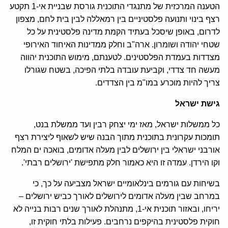
הטענה המרכזית של מתנגדי התוכנית גורסת שבניית אי-1 תקטע
רצף בינוי ותנועה פלסטיניים בין רמאללה לבין בית לחם, מצפון
לדרום, באופן שיסכל בעתיד הקמת מדינה פלסטינית על כל
שטחי יהודה ושומרון. ארה"ב וחלק ממדינות האיחוד האירופי
מצדדות בעמדת הפלסטינים. לטענתם, מימוש התוכנית יהווה
מעשה חד צדדי, וקביעת עובדה בלתי הפיכה, בשטח שגורלו
צריך להיות מוכרע במו"מ בין הצדדים.
גישת ישראל
כל ממשלות ישראל, מאז ימי יצחק רבין ועד ממשלת בנט,
תומכות עקרונית בתוכנית מתוך הבנה שיש לשאוף ליצירת רצף
אורבני ישראלי בין ירושלים לבין מעלה אדומים, בואכה ים המלח
וקו הירדן. עמדה זו היא כאמור חלק מתפישת 'ירושלים רבתי'.
בשיחות עם גורמים בינלאומיים ישראל מצביעה על כך, כי
במרחב שבין מעלה אדומים לירושלים לאורך כביש ירושלים –
יריחו, ובאזור תוכנית אי-1, מתנהלת לאורך שנים רבות בנייה לא
חוקית פלסטינית בהיקפים נרחבים. פעילות בלתי חוקית זו,