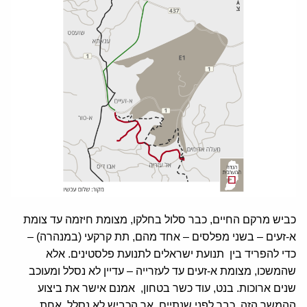
כביש מרקם החיים, כבר סלול בחלקו, מצומת חיזמה עד צומת
א-זעים – בשני מפלסים – אחד מהם, תת קרקעי (במנהרה) –
כדי להפריד בין תנועת ישראלים לתנועת פלסטינים. אלא
שהמשכו, מצומת א-זעים עד לעזרייה – עדיין לא נסלל ומעוכב
שנים ארוכות. בנט, עוד כשר בטחון, אמנם אישר את ביצוע
ההמשך הזה, כבר לפני שנתיים, אך הכביש לא נסלל. אחת