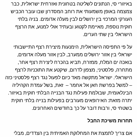
באיזורי סי, הנתונים לשליטה בטחונית ואזרחית ישראלית, כבר
צמצמה באופן משמעותי את רוחב המסדרון שבו עובר הכביש
העורקי המרכזי בין ירושלים לבין מעלה אדומים. בניה בלתי
חוקית נוספת, מאיימת לקטוע ובעתיד אולי למנוע, את הרצף
הישראלי בין שתי הערים.
על פי התפיסה הישראלית, הימנעות מיצירת רצף התיישבותי
ישראלי בין אזור ירושלים ממערב, לבין אזור מעלה אדומים,
בואכה ים המלח, ממזרח, תביא בהכרח ליצירת רצף אחר,
מתחרה, פלסטיני, מצפון לדרום, שיקטע את התוכניות לרצף
הישראלי. ישראל מתקשה מאד כיום לפעול נגד רצף פלסטיני כזה
– למשל בפרשת חאן אל אחמר – זאת, בשל עמדת הקהיליה
הבינלאומית, שבולמת פעילות נגד הבנייה הבלתי חוקית באיזור.
יתרה מזאת: האירופאים מעורבים בפעילות בנייה בלתי חוקית
בשטחי סי, ורבות דובר על כך בחודשים האחרונים.
תחרות משיכת החבל
אם צריך לתמצת את המחלוקת האמיתית בין הצדדים, מבלי