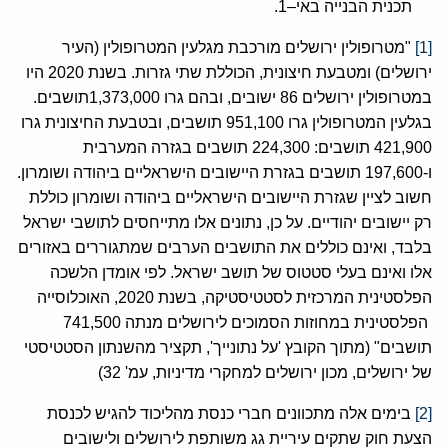
תכנית הבנייה באי–1.
[1]
"מטרופולין ירושלים מורכבת מגלעין המטרופולין (העיר
ירושלים) ומטבעת חיצונית, הכוללת שתי גזרות. בשנת 2020 היו
במטרופולין ירושלים 86 ישובים, ובהם גרו 1,373,000תושבים.
בגלעין המטרופולין גרו 951,100 תושבים, ובטבעת החיצונית גרו
421,900 תושבים: 224,300 תושבים בגזרה המערבית
ו-197,600 תושבים בגזרת היישובים הישראליים ביהודה ושומרון.
חשוב לציין שגזרת היישובים הישראליים ביהודה ושומרון כוללת
רק יישובים יהודיים. על כן, נתונים אלו מתייחסים לתושבי ישראל
בלבד, ואינם כוללים את התושבים הערבים שמתגוררים באזורים
אלו ואינם בעלי סטטוס של תושב ישראל. לפי אומדן הלשכה
הפלסטינית המרכזית לסטטיסטיקה, בשנת 2020, האוכלוסייה
הפלסטינית במחוזות הסמוכים לירושלים מנתה 741,500
תושבים" (מתוך הקובץ 'על נתונייך', תקציר מהשנתון הסטטיסטי
של ירושלים, מכון ירושלים למחקרי מדיניות, עמ' 32)
[2]
בימים אלה מתכוונים חברי כנסת מהליכוד להגיש לכנסת
הצעת חוק שתקים עיריית גג משותפת לירושלים ולישובים