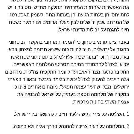
את האפשרות ש'החזית המזרחית' תתלקח מחדש. מסיבה זו יש
להתייחס, הן בעתות רגיעה והן בעתות מתח, לעומק האסטרטגי
של המרחב שבין ירושלים לבין מעלה אדומים וים המלח כשטח
חיוני להגנה על גבולות מדינת ישראל.
בעבר ציינו גורמי ביטחון, כי "הממד המרחבי בהקשר הביטחוני
בהגנה על ירושלים, חייב להיות כזה שישיא תרומה לניצחון צבאי
בעת מבחן", וכי "בתור שכזה עליו לכלול בתוכו נתוני שטח אשר
יסייעו לצה"ל להתמודד במירב תסריטי המלחמה האפשריים,
החל בהפתעה מצד האויב ועד ליוזמה התקפית צה"לית. מרחבים
אלה חייבים להעניק לצה"ל יכולת בלימה ביבשה ובאוויר בפאתי
ירושלים, מבלי שהעיר עצמה תפגע". מומחים אחרים ציינו כי
במקרה של מלחמה נוספת בעתיד, על ישראל להבטיח את
עצמה משתי בחינות מרכזיות:
1 .השליטה על צירי הגישה לעיר חייבת להישאר בידי ישראל.
2 .המלחמה על העיר צריכה להתנהל בדרך אליה ולא בתוכה.