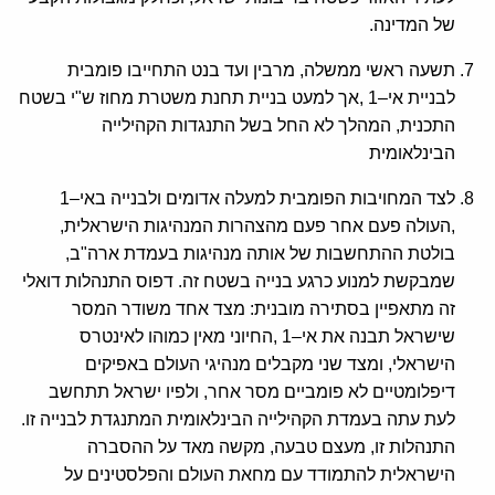
של המדינה.
תשעה ראשי ממשלה, מרבין ועד בנט התחייבו פומבית
לבניית אי–1 ,אך למעט בניית תחנת משטרת מחוז ש"י בשטח
התכנית, המהלך לא החל בשל התנגדות הקהילייה
הבינלאומית
לצד המחויבות הפומבית למעלה אדומים ולבנייה באי–1
,העולה פעם אחר פעם מהצהרות המנהיגות הישראלית,
בולטת ההתחשבות של אותה מנהיגות בעמדת ארה"ב,
שמבקשת למנוע כרגע בנייה בשטח זה. דפוס התנהלות דואלי
זה מתאפיין בסתירה מובנית: מצד אחד משודר המסר
שישראל תבנה את אי–1 ,החיוני מאין כמוהו לאינטרס
הישראלי, ומצד שני מקבלים מנהיגי העולם באפיקים
דיפלומטיים לא פומביים מסר אחר, ולפיו ישראל תתחשב
לעת עתה בעמדת הקהילייה הבינלאומית המתנגדת לבנייה זו.
התנהלות זו, מעצם טבעה, מקשה מאד על ההסברה
הישראלית להתמודד עם מחאת העולם והפלסטינים על