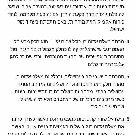
חשיבות ביטחונית–אסטרטגית ראשונה במעלה עבור ישראל,
להובלת גייסות דרך בקעת הירדן וצפונה בעת מלחמה ולניוד
כוחות אל מול 'חזית מזרחית', באם תתפתח בעתיד מול
ישראל.
מרחב מעלה אדומים, כולל שטח אי–1 ,הוא חלק מהעומק
האסטרטגי שישראל זקוקה לו כחלק מגבולות בני הגנה, מול
התעוררות אפשרית של 'החזית המזרחית', וכדי שתוכל להגן
על בירתה ירושלים.
המרחב היישובי סביב ירושלים, ובכלל זה מעלה אדומים,
מהווה חלק מאזור מטרופולין ירושלים ומהמרחב המוגדר
'ירושלים רבתי'. מרחב זה משלב בתוכו התיישבות וביטחון,
כשני מרכיבים מרכזיים של האינטרס הלאומי הישראלי,
שמסייעים זה לזה.
בישראל שורר קונסנסוס כמעט מוחלט באשר לצורך לחבר
את מעלה אדומים לירושלים באמצעות בניית אי–1 ובאשר
לעתיד האזור כשטח בריבונות ישראל, וכחלק מגבולות הקבע