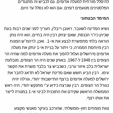
להיסלל מזרחית למעלה אדומים. גם לכביש זה מתנגדים
הפלסטינים מטעמים דומים. וגם הוא לא נסלל עד היום.
המימד הבטחוני
נשיא המדינה לשעבר, ראובן ריבלין, העריך לפני שנים רבות בעת
שכיהן כיו"ר הכנסת, שאם יצחק רבין היה בחיים, הוא היה נותן
הוראה בלתי מתפשרת לבצע את אי-1. ואכן, לרהמ"ש המנוח
רבין מיוחסת הממרה, כי ויתור על בניית אי-1 ינתק את מעלה
אדומים מירושלים ועלול להפוך את מעלה אדומים למה שהיה הר
הצופים בין 1948 ל-1967. באותן שנים היה הר הצופים, מובלעת
ישראלית בלב איזור ערבי, כשכביש צר בלבד משרת את הקשר
עימו. רבין הביע חשש שאם מדינת ישראל לא תדאג לחבר את
ירושלים למעלה אדומים ברצף התיישבותי יהודי, גורלה יהיה
כגורל הר הצופים. רבין שנרצח כידוע ע"י מתנקש יהודי, היה ראש
הממשלה הראשון שקידם את התוכנית לבינוי אי-1 במטרה לייצר
את אותו רצף.
צוות מומחים חוץ–ממשלתי, שהורכב בעיקר מאנשי מקצוע