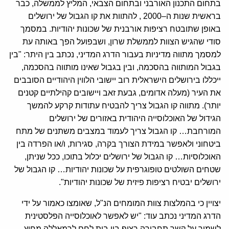
בתחום התכנון האורבני ובתחום הצבאי, המליץ לממשלה, כבר
בראשית שנות ה–2000 , להתוות את קו הגבול של ירושלים
באופן שתובטח רציפות אורבנית של שכונות יהודיות. במסמך
סודי שהגיש הצוות לממשלת שרון, ושבפועל הפך באותה עת
למסמך מתווה מדיניות בעבור הדרג המדיני, נכתב בין היתר: "בין
בגבול המותווה בהסכמה, ובין בגבול שאינו מותווה בהסכמה,
ייכללו בירושלים הישראלית רוב יישובי הלווין היהודיים הסובבים
את העיר (מעלה אדומים, גבעת זאב ויישובים קהילתיים קטנים
יותר). מתווה קו הגבול צריך להבטיח עתודות קרקע להמשך
הגידול של האוכלוסייה היהודית באזורים של ירושלים
המורחבת… קו הגבול צריך לעמוד במצבים משתנים של מתח
ביטחוני ולאפשר במידת הצורך בקרה, סגירות, ו/או הפרדה בין
האוכלוסיות… קו הגבול של ירושלים יכלול בתוכו, ככל שניתן,
שטחים השולטים טופוגרפית על שכונות יהודיות… קו הגבול של
ירושלים יבטיח רציפות פיזית של שכונות יהודיות".
יצויין כי בהמלצות צוות המומחים הנ"ל, שאומצו כאמור על ידי
הדרג המדיני נכתב עוד: "יש לאפשר לאוכלוסייה הפלסטינית
לשמור על קשר תחבורה רציף בין בית לחם לרמאללה מחוץ