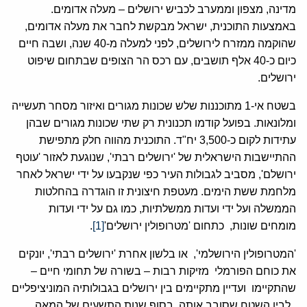
מדינה, מצפון וממערב לכביש ירושלים – מעלה אדומים.
באמצעות התוכנית, ישראל מבקשת לחבר את מעלה אדומים,
שהוקמה ממזרח לירושלים, לפני למעלה מ-40 שנה, ושבה חיים
כיום כ-40 אלף תושבים, עם רכס הר הצופים שבתחום שיפוט
ירושלים.
בשטח אי-1 מתוכננות שלש שכונות מגורים ואיזור מסחר תעשייה
ומלונאות. בפועל קודמו תכנונית רק שתי שכונות מגורים שבהן
עתידות לקום כ-3,500 יח"ד. התוכנית מהווה חלק מתפישת
ההתיישבות הישראלית של 'ירושלים רבתי', שנוגעת לאזור 'עוטף
ירושלם', מסביב לגבולות העיר כפי שנקבעו על ידי ישראל לאחר
מלחמת ששת הימים. מעטפת חיצונית זו הוגדרה בהחלטות
הממשלה ועל ידי ועדות ממשלתיות, כמו גם על ידי ועדות
מומחים שונות, כתחום 'מטרופולין ירושלים'
[1]
.
'המטרופולין הירושלמי', או בלשון אחרת 'ירושלים רבתי', יונקים
את כוחם הפורמלי מזיקות רבות – בשורה של תחומי חיים –
שהתקיימו ועדיין מתקיימים בין ירושלים בגבולותיה המוניציפליים
, לבין השטח שסובב אותה. בסוף שנות התשעים של המאה