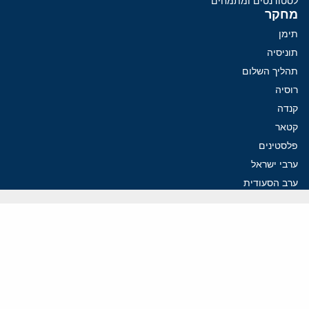
לסטודנטים ומתמחים
מחקר
תימן
תוניסיה
תהליך השלום
רוסיה
קנדה
קטאר
פלסטינים
ערבי ישראל
ערב הסעודית
עיראק
פרסומים אחרונים
איראן מסמנת התקדמות בהורמוז, הקיצונים מנסים לבלום
קמפיזם: איך דוקטרינה קומוניסטית עיצבה את היחס לישראל במערב
נקמה בכותרות, הסכם בחדרים: איראן מתקרבת לפתיחת הורמוז
עסקה מסוכנת: מועצת השלום של טראמפ וחמאס
הים התיכון עשוי להיות החזית הבאה של איראן