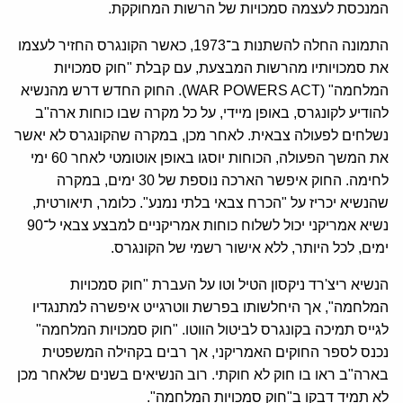
המנכסת לעצמה סמכויות של הרשות המחוקקת.
התמונה החלה להשתנות ב־1973, כאשר הקונגרס החזיר לעצמו
את סמכויותיו מהרשות המבצעת, עם קבלת "חוק סמכויות
המלחמה" (WAR POWERS ACT). החוק החדש דרש מהנשיא
להודיע לקונגרס, באופן מיידי, על כל מקרה שבו כוחות ארה"ב
נשלחים לפעולה צבאית. לאחר מכן, במקרה שהקונגרס לא יאשר
את המשך הפעולה, הכוחות יוסגו באופן אוטומטי לאחר 60 ימי
לחימה. החוק איפשר הארכה נוספת של 30 ימים, במקרה
שהנשיא יכריז על "הכרח צבאי בלתי נמנע". כלומר, תיאורטית,
נשיא אמריקני יכול לשלוח כוחות אמריקניים למבצע צבאי ל־90
ימים, לכל היותר, ללא אישור רשמי של הקונגרס.
הנשיא ריצ'רד ניקסון הטיל וטו על העברת "חוק סמכויות
המלחמה", אך היחלשותו בפרשת ווטרגייט איפשרה למתנגדיו
לגייס תמיכה בקונגרס לביטול הווטו. "חוק סמכויות המלחמה"
נכנס לספר החוקים האמריקני, אך רבים בקהילה המשפטית
בארה"ב ראו בו חוק לא חוקתי. רוב הנשיאים בשנים שלאחר מכן
לא תמיד דבקו ב"חוק סמכויות המלחמה".