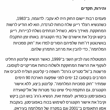
זהירות, תקדים
פעמים רבות יישום החוק היה לא עקבי. לדוגמה, ב־1983,
כשהנשיא רונלד רייגן שלח כוחות לגרנדה, הוא לא הודיע לרשות
המחוקקת. מאידך גיסא, כשחיל הנחתים נשלח לביירות, רייגן
ביקש וקיבל את אישורם של בתי הקונגרס. באותו זמן התקבלו
בוושינגטון דו"חות שלפיהם הסורים למדו את "חוק סמכויות
המלחמה", כדי להבין את מרחב התמרון שלהם.
המטוטלת נעה לכיוון השני ב־1999, כאשר הנשיא קלינטון החליט
לעקוף את הרשות המחוקקת ולשלוח כוחות אמריקניים לקוסובו.
פרשנות ב"וול־סטריט ג'ורנל" חשפה כי קלינטון הצליח להביס את
הסרבים בקוסובו 12 ימים לפני שפקעה הארכת 90 הימים
שמתיר "חוק סמכויות המלחמה". קלינטון ביצע, ללא אישור
הקונגרס, גם התקפת טילי שיוט נגד מטרות של אל־קאעידה
באפגניסטן ובסודאן. לעומת זאת, הנשיא ג'ורג' בוש הבן ביקש
וקיבל את אישור הקונגרס לשימוש בכוח באפגניסטן, בעקבות
אסון התאומים ב־2001 וגם במקרה של המלחמה בעיראק.