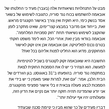
מבט על התנהלויות נשיאותיות אלה (בעבר) מעיד כי החלטתו של
אובאמה להשתמש בכוח נגד סוריה, כתגובה לשימוש של בשאר
אסד בנשק כימי, היא חוקית ואין צורך באישור הקונגרס מראש.
זאת, בייחוד אם מדובר במבצע קצר־ימים, שאינו מתקרב לזמן
שהוקצב לשימוש נשיאותי תחת "חוק סמכויות המלחמה".
אובאמה בוודאי מבין זאת; אחרי הכל, הוא לימד משפט חוקתי
בטרם נכנס לפוליטיקה. אם אובאמה אכן אינו זקוק לאישור
המחוקקים, מדוע הוא החליט לפנות אליהם בכל זאת?
התשובה היא שאובאמה זקוק לקונגרס בשביל לגיטימיות.
למעשה, הוא הצהיר כי יש לו את הסמכות החוקית לצאת
במתקפה נגד סוריה. בהופעתו ב־31 באוגוסט, בגן הוורדים של
הבית הלבן, אמר: "עם זאת, למרות שאני מאמין כי יש בידי את
הסמכות לבצע פעולה צבאית זו בלי אישור ספציפי מהקונגרס,
אני יודע שהמדינה תהיה חזקה יותר אם נקיים את הדיון הזה,
ופעולותינו יהיו אף יעילות יותר".
דבריו מעידים על כך שהוא מבין כי קיימת סכנה שבעתיד