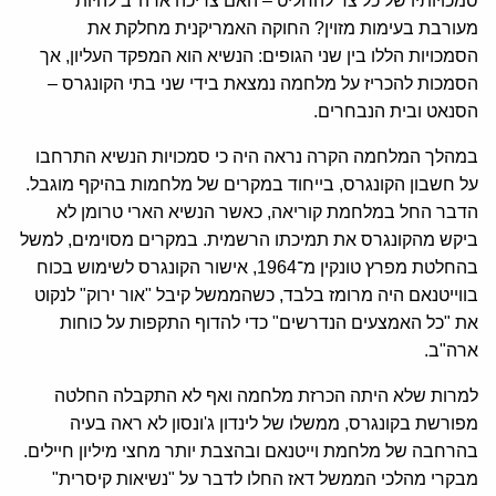
סמכויותיו של כל צד להחליט – האם צריכה ארה"ב להיות
מעורבת בעימות מזוין? החוקה האמריקנית מחלקת את
הסמכויות הללו בין שני הגופים: הנשיא הוא המפקד העליון, אך
הסמכות להכריז על מלחמה נמצאת בידי שני בתי הקונגרס –
הסנאט ובית הנבחרים.
במהלך המלחמה הקרה נראה היה כי סמכויות הנשיא התרחבו
על חשבון הקונגרס, בייחוד במקרים של מלחמות בהיקף מוגבל.
הדבר החל במלחמת קוריאה, כאשר הנשיא הארי טרומן לא
ביקש מהקונגרס את תמיכתו הרשמית. במקרים מסוימים, למשל
בהחלטת מפרץ טונקין מ־1964, אישור הקונגרס לשימוש בכוח
בווייטנאם היה מרומז בלבד, כשהממשל קיבל "אור ירוק" לנקוט
את "כל האמצעים הנדרשים" כדי להדוף התקפות על כוחות
ארה"ב.
למרות שלא היתה הכרזת מלחמה ואף לא התקבלה החלטה
מפורשת בקונגרס, ממשלו של לינדון ג'ונסון לא ראה בעיה
בהרחבה של מלחמת וייטנאם ובהצבת יותר מחצי מיליון חיילים.
מבקרי מהלכי הממשל דאז החלו לדבר על "נשיאות קיסרית"