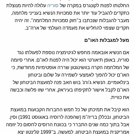
החלטתו לפנות לקונגרס במקרה של
סוריה
עלולה להיות מנוצלת
כתקדים להגביל עוד יותר את סמכויות הנשיא בענייני מלחמה,
מעבר להגבלות שנכתבו ב"חוק סמכויות המלחמה". זה יהיה
תקדים שצפוי להחליש את מעמדה העולמי של ארה"ב.
מעל למגבלות האו"ם
אם הנשיא אובאמה מחפש לגיטימציה נוספת לפעולתו נגד
סוריה, באופן תיאורטי הוא יכול היה לפנות לאו"ם. אחרי סיומה
של המלחמה הקרה בוושינגטון שררה אופטימיות מחודשת, כי
האו"ם יכול להפוך לאמצעי לשמירה על שלום וביטחון
בינלאומיים. הנשיא ג'ורג' בוש האב פנה למועצת הביטחון של
האו"ם לקבל אישור לתקיפתו בעיראק, אחרי שזו פלשה וכבשה
את כוויית.
הוא קיבל את תמיכתן של כל חמש החברות הקבועות במועצת
הביטחון, ובכללן בריה"מ (שהפכה לרוסיה באוגוסט 1991) וסין.
אבל בתוך כמה שנים התברר כי בכוונת הרוסים לחסום כל יוזמה
אמריקנית במועצת הביטחון. למעשה, ב־1999 קלינטון יצא