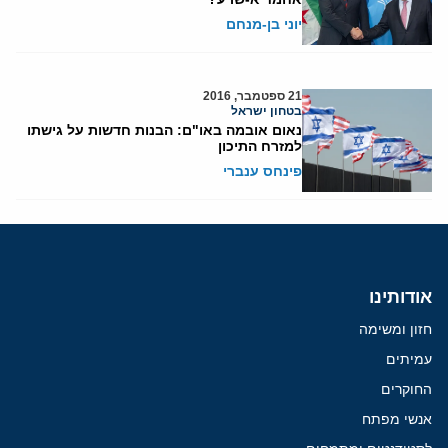
יוני בן-מנחם
21 ספטמבר, 2016
בטחון ישראל
נאום אובמה באו"ם: הבנות חדשות על גישתו
למזרח התיכון
פינחס ענברי
אודותינו
חזון ומשימה
עמיתים
החוקרים
אנשי מפתח