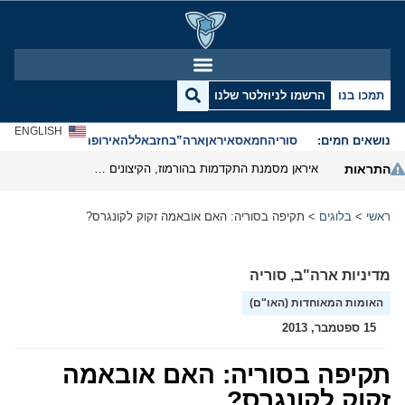
תמכו בנו
הרשמו לניוזלטר שלנו
ENGLISH
נושאים חמים:
סוריה
חמאס
איראן
ארה”ב
חזבאללה
אירופה
אנטישמיות
התראות
איראן מסמנת התקדמות בהורמוז, הקיצונים מנסים לבלום
ראשי
>
בלוגים
>
תקיפה בסוריה: האם אובאמה זקוק לקונגרס?
מדיניות ארה"ב
,
סוריה
האומות המאוחדות (האו"ם)
15 ספטמבר, 2013
תקיפה בסוריה: האם אובאמה
זקוק לקונגרס?