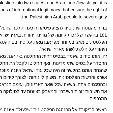
estine into two states, one Arab, one Jewish, yet it is
ions of international legitimacy that ensure the right of
the Palestinian Arab people to sovereignty.
181 בהקשר של זכות קיומה של מדינה יהודית בארץ ישר
הפלסטינים מאז, במיוחד מפי אבו מאזן, על סירובם הקטג
היהודי על חלק כלשהו מארץ ישראל.
שהנחה אותם בהקשר זה היה שכל עוד ישראל איננה מוזכרת 
אש"פ והרשות הפלסטינית, משיקולי נוחות ולצורך קידום 
ובהסכמים אתה, בשעה שכל שאר הארגונים, ועימם הנראטיב
את חשיבות "זכות השיבה" והמאבק בציונות עד לסילוקה מ
המרכזיים.
באשר לביקורת על ההנהגה הפלסטינית "שלעולם איננה מא