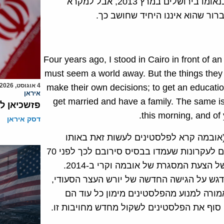
רעיון זה הנשיא אובמה, הנציג המובהק של בעלי גישה זו, בנאומו בירושלים במרץ 2013, אבל למקרא
Four years ago, I stood in Cairo in front of an
must seem a world away. But the things they w
4 אוגוסט, 2026
make their own decisions; to get an educatio
איראן
get married and have a family. The same is
פזשכיאן ל
this morning, and of 
דסק איראן
אובמה קרא לפלסטינים לעשות זאת באותו
נאום), מוכיחים הפלסטינים כי הם ממשיכים להיות מחויבים לעקרונות שעמדו בבסיס סירובם לכך לפני 70
שנה. זוהי ההעדפה הפלסטינית, שעמדה גם בסיס הדחיה של הצעת המסגרת של אובמה וקרי ב-2014.
דגש על הגישה החדשה של יורש העצר הסעודי,
ורה למנוע מהפלסטינים מימון כל עוד הם
סוף את הפלסטינים לשקול מחדש מחויבות זו.