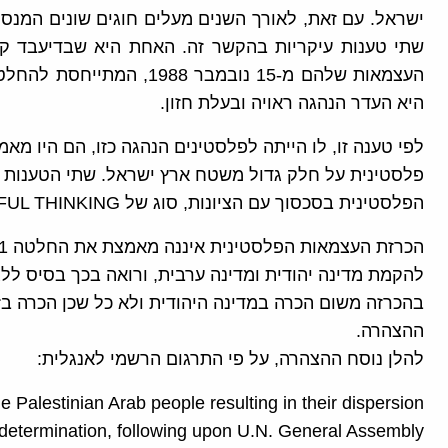
ישראל. עם זאת, לאורך השנים מעלים חוגים שונים המנס
שתי טענות עיקריות בהקשר זה. האחת היא שבדיעבד ק
היא העדר הנהגה ראויה ובעלת חזון.
לפי טענה זו, לו הייתה לפלסטינים הנהגה כזו, הם היו מאמ
פלסטינית על חלק גדול משטח ארץ ישראל. שתי הטענות
הפלסטינית בסכסוך עם הציונות, סוג של WISHFUL THINKING והונאה עצמית.
להקמת מדינה יהודית ומדינה ערבית, ורואה בכך בסיס ללג
בהכרזה משום הכרה במדינה היהודית ולא כל שכן הכרה בז
ההצהרה.
להלן נוסח ההצהרה, על פי התרגום הרשמי לאנגלית:
the Palestinian Arab people resulting in their dispersion
lf-determination, following upon U.N. General Assembly