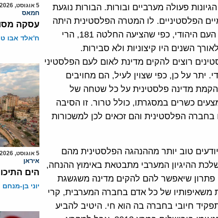
5 אוגוסט, 2026
הגיונות פעולה מערביים ובורות. הבורות נוגעת
חמאס
ים הפלסטיניים. לו המטרה הפלסטינית היתה
עסקה מסוכ
הקמת מדינת לאום לעם הפלסטיני לצד מדינת הלאום של העם היהודי, כפי שהציעה החלטה 181, הרי
ח'אלד אבו ט
רך השנים היו קיצוניות ולא סבירות.
טינים רוצים להקים מדינת לאום לעם הפלסטיני
יתר על כן, כפי שצוין לעיל, הם מחויבים
להקמת מדינה פלסטינית על כל שטחה של
צעים כשרים במסגרתו, כולל טרור. זו הסיבה
בחברה הפלסטינית והם זכאים לכן למשכורות
יודעים טוב יותר מההנהגה הפלסטינית מהם
5 אוגוסט, 2026
איראן
שלכת ההיגיון המערבי מתבטאת באימוץ ההנחה,
הים התיכון
זה פתרון שיאפשר להם להקים מדינה משגשגת
יוני בן-מנחם
 משאיפותיו של כל אדם בחברה המערבית, קרי
קיד חיובי בחברה בה הוא חי. היטיב להביע