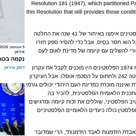
Resolution 181 (1947), which partitioned Pal
this Resolution that still provides those condit
ברור מהנוסח שהניסיון להציג פיסקה זו כעדות לכך שהפלסטינים אימצו באיחור של 41 שנה את החלטה
אל הוא חסר בסיס. אבל כדי להסיר ספק חזרו
5 אוגוסט, 2026
ורי להשלים עם קיומה של מדינת לאום לעם
איראן
נקמה בכות
זהו אותו סירוב שעמד בבסיס דחית ההחלטה ב-1947. מאז 1974 הפלסטינים היו מוכנים לקבל את עקרון
דסק איראן
ההסדר על בסיס שתי מדינות, ואף החליטו לקבל את החלטה 242 ולחתום על הסכמי אוסלו, אבל העיקרון
ואיננה מוכרת כמדינת העם היהודי יכולים גורמי
התכנית הלאומית הפלסטינית, להכיר בה
 הפלסטיני, שוללים את זכות קיומה ומדגישים
פלסטין כולה כיעדים הלאומיים הפלסטיניים
בדת הזדמנות לאבד הזדמנות", הרי שמדובר