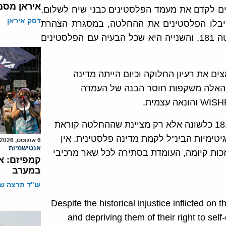
איראן מסמ
ים לקדם את מעמד הפלסטינים כבני שיח לשלום,
דסק איראן
יבלו הפלסטינים את ההחלטה, במסגרת הצהרת
העצמאות שלהם מ-15 נובמבר 1988, המתייחסת להחלטה 181, והשנייה היא שכל הבעיה עם הפלסטינים
צים את רעיון החלוקה וכיום הייתה מדינה
 האלה משקפות חוסר הבנה של העמדה
הכרזת העצמאות הפלסטינית איננה מאמצת את החלטה 181 כלשונה אלא רק מציינת שההחלטה קוראת
יטימיות הבינ"ל לקמת מדינה פלסטינית. אין
6 אוגוסט, 2026
אנטישמיות
כות קיומה, העומדת בסתירה לכל שאר מרכיבי
קמפיזם: א
במערב
עו"ד תרצה שו
Despite the historical injustice inflicted on 
and depriving them of their right to se