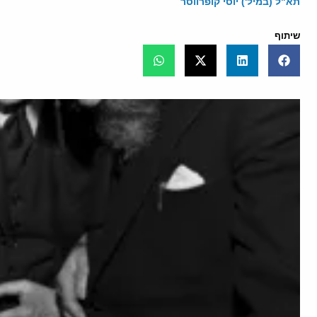
תא"ל (במיל') יוסי קופרווסר
שיתוף