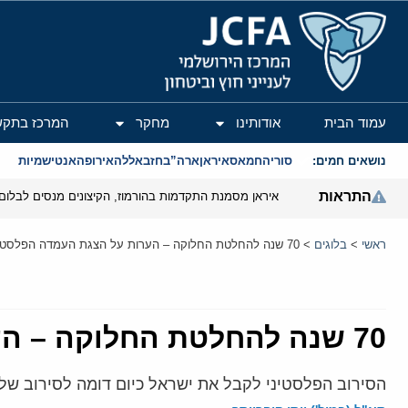
המרכז הירושלמי לענייני חוץ וביטחון
עמוד הבית
אודותינו
מחקר
המרכז בתקש
נושאים חמים:
סוריה
חמאס
איראן
ארה”ב
חזבאללה
אירופה
אנטישמיות
התראות
איראן מסמנת התקדמות בהורמוז, הקיצונים מנסים לבלום
ראשי
>
בלוגים
>
70 שנה להחלטת החלוקה – הערות על הצגת העמדה הפלסטינית
70 שנה להחלטת החלוקה – הערות על הצגת העמדה הפלסטינית
הסירוב הפלסטיני לקבל את ישראל כיום דומה לסירוב שלהם ב