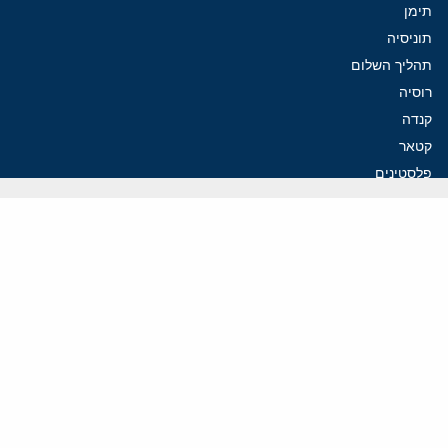
תימן
תוניסיה
תהליך השלום
רוסיה
קנדה
קטאר
פלסטינים
ערבי ישראל
ערב הסעודית
עיראק
פרסומים אחרונים
איראן מסמנת התקדמות בהורמוז, הקיצונים מנסים לבלום
קמפיזם: איך דוקטרינה קומוניסטית עיצבה את היחס לישראל במערב
נקמה בכותרות, הסכם בחדרים: איראן מתקרבת לפתיחת הורמוז
עסקה מסוכנת: מועצת השלום של טראמפ וחמאס
הים התיכון עשוי להיות החזית הבאה של איראן
ווידאו