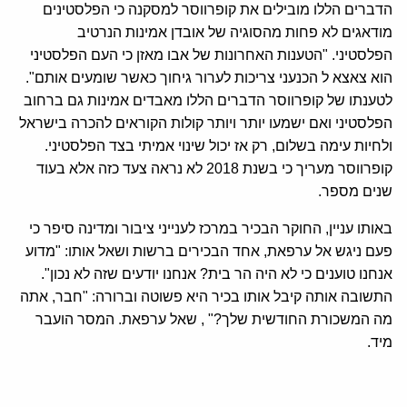
הדברים הללו מובילים את קופרווסר למסקנה כי הפלסטינים
מודאגים לא פחות מהסוגיה של אובדן אמינות הנרטיב
הפלסטיני. "הטענות האחרונות של אבו מאזן כי העם הפלסטיני
הוא צאצא ל הכנעני צריכות לערור גיחוך כאשר שומעים אותם".
לטענתו של קופרווסר הדברים הללו מאבדים אמינות גם ברחוב
הפלסטיני ואם ישמעו יותר ויותר קולות הקוראים להכרה בישראל
ולחיות עימה בשלום, רק אז יכול שינוי אמיתי בצד הפלסטיני.
קופרווסר מעריך כי בשנת 2018 לא נראה צעד כזה אלא בעוד
שנים מספר.
באותו עניין, החוקר הבכיר במרכז לענייני ציבור ומדינה סיפר כי
פעם ניגש אל ערפאת, אחד הבכירים ברשות ושאל אותו: "מדוע
אנחנו טוענים כי לא היה הר בית? אנחנו יודעים שזה לא נכון".
התשובה אותה קיבל אותו בכיר היא פשוטה וברורה: "חבר, אתה
מה המשכורת החודשית שלך?" , שאל ערפאת. המסר הועבר
מיד.