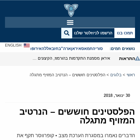
תמכו בנו
הרשמו לניוזלטר שלנו
ENGLISH
נושאים חמים:
סוריה
חמאס
איראן
ארה”ב
חזבאללה
אירופה
אנטישמיות
התראות
איראן מסמנת התקדמות בהורמוז, הקיצונים מנסים לבלום
ראשי
>
בלוגים
>
הפלסטינים חוששים – הנרטיב המזויף מתגלה
30 ינואר, 2018
הפלסטינים חוששים – הנרטיב
המזויף מתגלה
הדברים נאמרו במסגרת הערכת מצב • קופרווסר תקף את