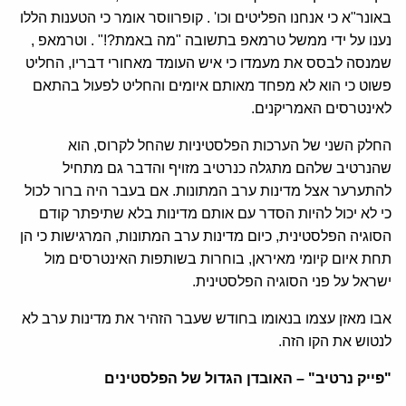
באונר"א כי אנחנו הפליטים וכו' . קופרווסר אומר כי הטענות הללו
נענו על ידי ממשל טרמאפ בתשובה "מה באמת?!" . וטרמאפ ,
שמנסה לבסס את מעמדו כי איש העומד מאחורי דבריו, החליט
פשוט כי הוא לא מפחד מאותם איומים והחליט לפעול בהתאם
לאינטרסים האמריקנים.
החלק השני של הערכות הפלסטיניות שהחל לקרוס, הוא
שהנרטיב שלהם מתגלה כנרטיב מזויף והדבר גם מתחיל
להתערער אצל מדינות ערב המתונות. אם בעבר היה ברור לכול
כי לא יכול להיות הסדר עם אותם מדינות בלא שתיפתר קודם
הסוגיה הפלסטינית, כיום מדינות ערב המתונות, המרגישות כי הן
תחת איום קיומי מאיראן, בוחרות בשותפות האינטרסים מול
ישראל על פני הסוגיה הפלסטינית.
אבו מאזן עצמו בנאומו בחודש שעבר הזהיר את מדינות ערב לא
לנטוש את הקו הזה.
"פייק נרטיב" – האובדן הגדול של הפלסטינים