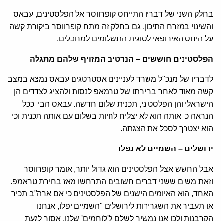
בחלק השני של דבריו התייחס קופרווסר אל הפלסטינים, עבאס
והשינוי במזרח התיכון. גם בחלק זה מתח קופרווסר ביקורת קשה
על היחס האירופאי לסוגית התשלומים למחבלים.
הפלסטינים חוששים – הנרטיב המזויף שלהם מתגלה
לדבריו של מנכ"ל משרד לעניינים אסטרטגים עבאס נמצא במצב
קשה מאוד לאחר בחירתו של טרמאפ לנסות ולהציג לצדדים הן
הישראלי והן הפלסטיני, תכנית שלום חדשה. עבאס הבין ככל
הנראה כי אותה הוא לא יצליח לחיות בשלום עם אותה תכנית וכי
הוא יצטרך לסכל את הצגתה.
ירושלים – השמיים לא נפלו
אבל החשש אצל הפלסטינים הוא גדול יותר, אומר קופרווסר
וזאת משום ששני דברים חשובים התרחשו מאז בחירת טראמפ.
האחד, הוא האיומים הישנים של הפלסטינים כי אם ארה"ב תכיר
או תעביר את השגרירות לירושלים "השמיים יפלו, אנחנו
הקרבנות ולכן אנו נמשיך לשלם ל'לוחמים' שלנו, אסור לגעת